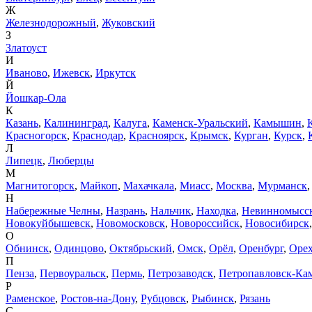
Ж
Железнодорожный
,
Жуковский
З
Златоуст
И
Иваново
,
Ижевск
,
Иркутск
Й
Йошкар-Ола
К
Казань
,
Калининград
,
Калуга
,
Каменск-Уральский
,
Камышин
,
Красногорск
,
Краснодар
,
Красноярск
,
Крымск
,
Курган
,
Курск
,
Л
Липецк
,
Люберцы
М
Магнитогорск
,
Майкоп
,
Махачкала
,
Миасс
,
Москва
,
Мурманск
Н
Набережные Челны
,
Назрань
,
Нальчик
,
Находка
,
Невинномысс
Новокуйбышевск
,
Новомосковск
,
Новороссийск
,
Новосибирск
О
Обнинск
,
Одинцово
,
Октябрьский
,
Омск
,
Орёл
,
Оренбург
,
Орех
П
Пенза
,
Первоуральск
,
Пермь
,
Петрозаводск
,
Петропавловск-Ка
Р
Раменское
,
Ростов-на-Дону
,
Рубцовск
,
Рыбинск
,
Рязань
С