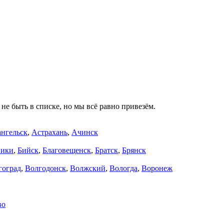
не быть в списке, но мы всё равно привезём.
нгельск
,
Астрахань
,
Ачинск
ники
,
Бийск
,
Благовещенск
,
Братск
,
Брянск
гоград
,
Волгодонск
,
Волжский
,
Вологда
,
Воронеж
во