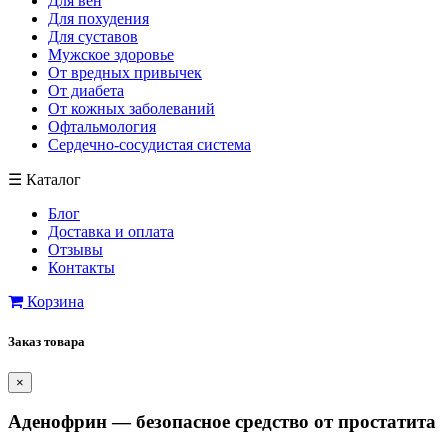
Для вен
Для похудения
Для суставов
Мужское здоровье
От вредных привычек
От диабета
От кожных заболеваний
Офтальмология
Сердечно-сосудистая система
☰
Каталог
Блог
Доставка и оплата
Отзывы
Контакты
Корзина
Заказ товара
×
Аденофрин — безопасное средство от простатита