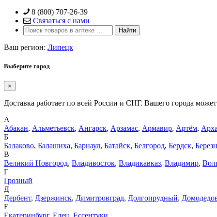
Skip
8 (800) 707-26-39
to
Связаться с нами
content
Ваш регион:
Липецк
Выберите город
×
Доставка работает по всей России и СНГ. Вашего города может 
А
Абакан
,
Альметьевск
,
Ангарск
,
Арзамас
,
Армавир
,
Артём
,
Арха
Б
Балаково
,
Балашиха
,
Барнаул
,
Батайск
,
Белгород
,
Бердск
,
Берез
В
Великий Новгород
,
Владивосток
,
Владикавказ
,
Владимир
,
Вол
Г
Грозный
Д
Дербент
,
Дзержинск
,
Димитровград
,
Долгопрудный
,
Домодедо
Е
Екатеринбург
,
Елец
,
Ессентуки