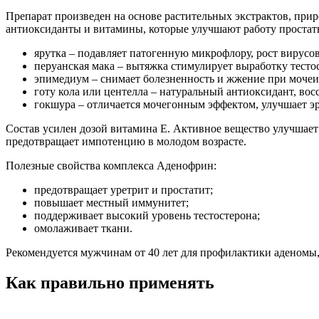
Препарат произведен на основе растительных экстрактов, при
антиоксиданты и витамины, которые улучшают работу проста
ярутка – подавляет патогенную микрофлору, рост вирусов
перуанская мака – вытяжка стимулирует выработку тест
эпимедиум – снимает болезненность и жжение при мочеи
готу кола или центелла – натуральный антиоксидант, в
гокшура – отличается мочегонным эффектом, улучшает э
Состав усилен дозой витамина Е. Активное вещество улучшает
предотвращает импотенцию в молодом возрасте.
Полезные свойства комплекса Аденофрин:
предотвращает уретрит и простатит;
повышает местный иммунитет;
поддерживает высокий уровень тестостерона;
омолаживает ткани.
Рекомендуется мужчинам от 40 лет для профилактики аденомы,
Как правильно применять