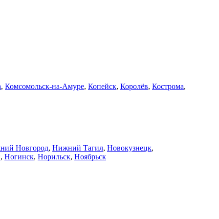
а
,
Комсомольск-на-Амуре
,
Копейск
,
Королёв
,
Кострома
,
ний Новгород
,
Нижний Тагил
,
Новокузнецк
,
й
,
Ногинск
,
Норильск
,
Ноябрьск