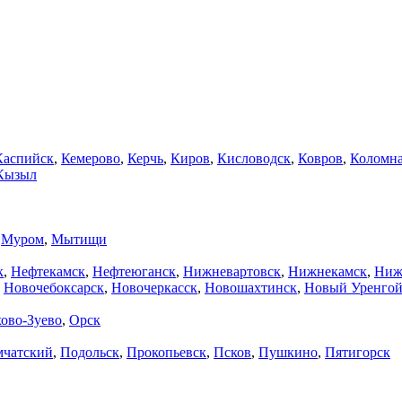
Каспийск
,
Кемерово
,
Керчь
,
Киров
,
Кисловодск
,
Ковров
,
Коломн
Кызыл
,
Муром
,
Мытищи
к
,
Нефтекамск
,
Нефтеюганск
,
Нижневартовск
,
Нижнекамск
,
Ниж
,
Новочебоксарск
,
Новочеркасск
,
Новошахтинск
,
Новый Уренго
ово-Зуево
,
Орск
мчатский
,
Подольск
,
Прокопьевск
,
Псков
,
Пушкино
,
Пятигорск