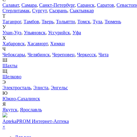
Салават
,
Самара
,
Санкт-Петербург
,
Саранск
,
Саратов
,
Севастоп
Стерлитамак
,
Сургут
,
Сызрань
,
Сыктывкар
Т
Таганрог
,
Тамбов
,
Тверь
,
Тольятти
,
Томск
,
Тула
,
Тюмень
У
Улан-Удэ
,
Ульяновск
,
Уссурийск
,
Уфа
Х
Хабаровск
,
Хасавюрт
,
Химки
Ч
Чебоксары
,
Челябинск
,
Череповец
,
Черкесск
,
Чита
Ш
Шахты
Щ
Щелково
Э
Электросталь
,
Элиста
,
Энгельс
Ю
Южно-Сахалинск
Я
Якутск
,
Ярославль
AptekaPROM
Интернет-Аптека
×