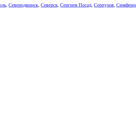
оль
,
Северодвинск
,
Северск
,
Сергиев Посад
,
Серпухов
,
Симферо