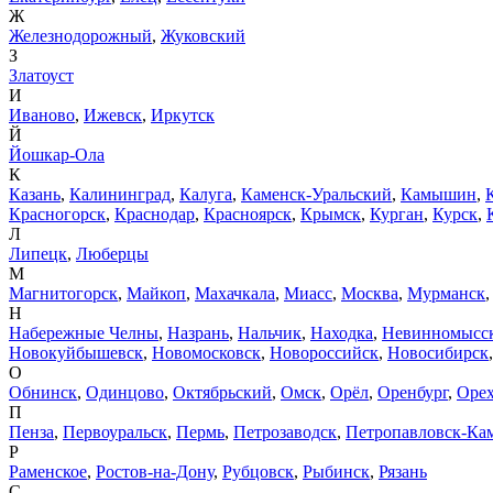
Ж
Железнодорожный
,
Жуковский
З
Златоуст
И
Иваново
,
Ижевск
,
Иркутск
Й
Йошкар-Ола
К
Казань
,
Калининград
,
Калуга
,
Каменск-Уральский
,
Камышин
,
Красногорск
,
Краснодар
,
Красноярск
,
Крымск
,
Курган
,
Курск
,
Л
Липецк
,
Люберцы
М
Магнитогорск
,
Майкоп
,
Махачкала
,
Миасс
,
Москва
,
Мурманск
Н
Набережные Челны
,
Назрань
,
Нальчик
,
Находка
,
Невинномысс
Новокуйбышевск
,
Новомосковск
,
Новороссийск
,
Новосибирск
О
Обнинск
,
Одинцово
,
Октябрьский
,
Омск
,
Орёл
,
Оренбург
,
Орех
П
Пенза
,
Первоуральск
,
Пермь
,
Петрозаводск
,
Петропавловск-Ка
Р
Раменское
,
Ростов-на-Дону
,
Рубцовск
,
Рыбинск
,
Рязань
С