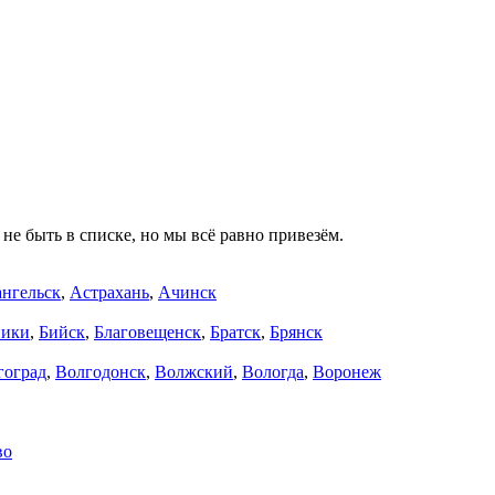
не быть в списке, но мы всё равно привезём.
нгельск
,
Астрахань
,
Ачинск
ники
,
Бийск
,
Благовещенск
,
Братск
,
Брянск
гоград
,
Волгодонск
,
Волжский
,
Вологда
,
Воронеж
во