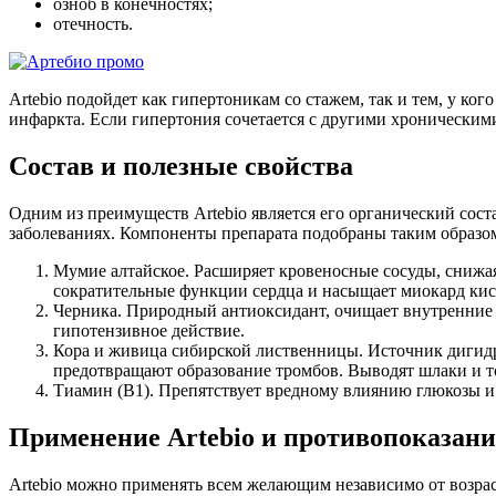
озноб в конечностях;
отечность.
Artebio подойдет как гипертоникам со стажем, так и тем, у ког
инфаркта. Если гипертония сочетается с другими хроническими
Состав и полезные свойства
Одним из преимуществ Artebio является его органический сос
заболеваниях. Компоненты препарата подобраны таким образом
Мумие алтайское. Расширяет кровеносные сосуды, снижа
сократительные функции сердца и насыщает миокард кис
Черника. Природный антиоксидант, очищает внутренние 
гипотензивное действие.
Кора и живица сибирской лиственницы. Источник дигид
предотвращают образование тромбов. Выводят шлаки и т
Тиамин (В1). Препятствует вредному влиянию глюкозы и 
Применение Artebio и противопоказан
Artebio можно применять всем желающим независимо от возрас