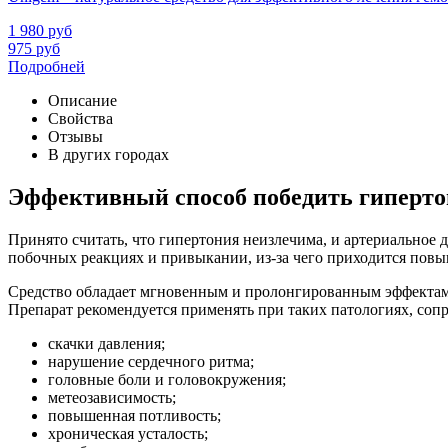
1 980
руб
975
руб
Подробней
Описание
Свойства
Отзывы
В других городах
Эффективный способ победить гипертон
Принято считать, что гипертония неизлечима, и артериальное
побочных реакциях и привыкании, из-за чего приходится повыш
Средство обладает мгновенным и пролонгированным эффектами.
Препарат рекомендуется применять при таких патологиях, со
скачки давления;
нарушение сердечного ритма;
головные боли и головокружения;
метеозависимость;
повышенная потливость;
хроническая усталость;