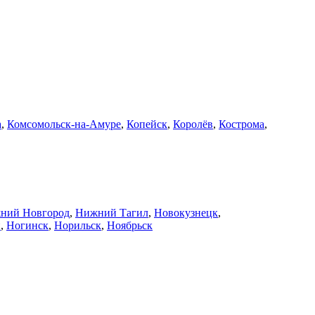
а
,
Комсомольск-на-Амуре
,
Копейск
,
Королёв
,
Кострома
,
ний Новгород
,
Нижний Тагил
,
Новокузнецк
,
й
,
Ногинск
,
Норильск
,
Ноябрьск