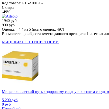
Код товара: RU-A001957
Скидка
-49%
1940 руб.
990 руб.
Оценка –
4.4
из
5
(всего оценок:
497
)
Вы можете проибрести вместо данного препарата 1 из его анал
МИЦЕЛИКС ОТ ГИПЕРТОНИИ
Мицеликс - легкий путь к здоровому сердцу и крепким сосудам
5 290
руб
0
руб
Подробней