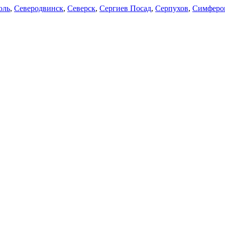
оль
,
Северодвинск
,
Северск
,
Сергиев Посад
,
Серпухов
,
Симферо