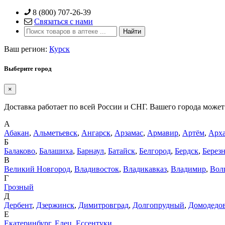
Skip
8 (800) 707-26-39
to
Связаться с нами
content
Ваш регион:
Курск
Выберите город
×
Доставка работает по всей России и СНГ. Вашего города может 
А
Абакан
,
Альметьевск
,
Ангарск
,
Арзамас
,
Армавир
,
Артём
,
Арха
Б
Балаково
,
Балашиха
,
Барнаул
,
Батайск
,
Белгород
,
Бердск
,
Берез
В
Великий Новгород
,
Владивосток
,
Владикавказ
,
Владимир
,
Вол
Г
Грозный
Д
Дербент
,
Дзержинск
,
Димитровград
,
Долгопрудный
,
Домодедо
Е
Екатеринбург
,
Елец
,
Ессентуки