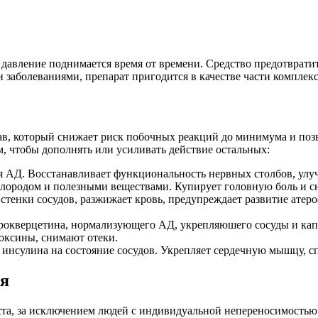
о давление поднимается время от времени. Средство предотвратит
 заболеваниями, препарат пригодится в качестве части комплек
тав, который снижает риск побочных реакций до минимума и по
, чтобы дополнять или усиливать действие остальных:
я АД. Восстанавливает функциональность нервных столбов, улуч
лородом и полезными веществами. Купирует головную боль и сн
стенки сосудов, разжижает кровь, предупреждает развитие ате
рокверцетина, нормализующего АД, укрепляюшего сосуды и кап
оксины, снимают отеки.
инсулина на состояние сосудов. Укрепляет сердечную мышцу, с
ия
та, за исключением людей с индивидуальной непереносимостью 