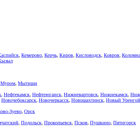
Каспийск
,
Кемерово
,
Керчь
,
Киров
,
Кисловодск
,
Ковров
,
Коломн
Кызыл
,
Муром
,
Мытищи
к
,
Нефтекамск
,
Нефтеюганск
,
Нижневартовск
,
Нижнекамск
,
Ниж
,
Новочебоксарск
,
Новочеркасск
,
Новошахтинск
,
Новый Уренго
ово-Зуево
,
Орск
мчатский
,
Подольск
,
Прокопьевск
,
Псков
,
Пушкино
,
Пятигорск