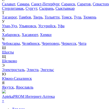
Салават
,
Самара
,
Санкт-Петербург
,
Саранск
,
Саратов
,
Севастоп
Стерлитамак
,
Сургут
,
Сызрань
,
Сыктывкар
Т
Таганрог
,
Тамбов
,
Тверь
,
Тольятти
,
Томск
,
Тула
,
Тюмень
У
Улан-Удэ
,
Ульяновск
,
Уссурийск
,
Уфа
Х
Хабаровск
,
Хасавюрт
,
Химки
Ч
Чебоксары
,
Челябинск
,
Череповец
,
Черкесск
,
Чита
Ш
Шахты
Щ
Щелково
Э
Электросталь
,
Элиста
,
Энгельс
Ю
Южно-Сахалинск
Я
Якутск
,
Ярославль
AptekaPROM
Интернет-Аптека
×