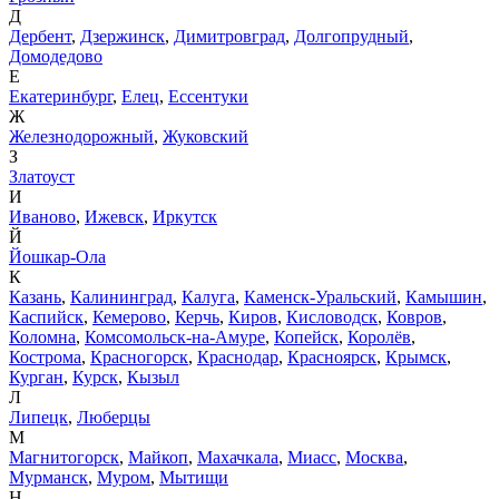
Д
Дербент
,
Дзержинск
,
Димитровград
,
Долгопрудный
,
Домодедово
Е
Екатеринбург
,
Елец
,
Ессентуки
Ж
Железнодорожный
,
Жуковский
З
Златоуст
И
Иваново
,
Ижевск
,
Иркутск
Й
Йошкар-Ола
К
Казань
,
Калининград
,
Калуга
,
Каменск-Уральский
,
Камышин
,
Каспийск
,
Кемерово
,
Керчь
,
Киров
,
Кисловодск
,
Ковров
,
Коломна
,
Комсомольск-на-Амуре
,
Копейск
,
Королёв
,
Кострома
,
Красногорск
,
Краснодар
,
Красноярск
,
Крымск
,
Курган
,
Курск
,
Кызыл
Л
Липецк
,
Люберцы
М
Магнитогорск
,
Майкоп
,
Махачкала
,
Миасс
,
Москва
,
Мурманск
,
Муром
,
Мытищи
Н