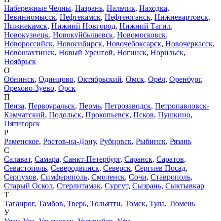
Набережные Челны
,
Назрань
,
Нальчик
,
Находка
,
Невинномысск
,
Нефтекамск
,
Нефтеюганск
,
Нижневартовск
,
Нижнекамск
,
Нижний Новгород
,
Нижний Тагил
,
Новокузнецк
,
Новокуйбышевск
,
Новомосковск
,
Новороссийск
,
Новосибирск
,
Новочебоксарск
,
Новочеркасск
,
Новошахтинск
,
Новый Уренгой
,
Ногинск
,
Норильск
,
Ноябрьск
О
Обнинск
,
Одинцово
,
Октябрьский
,
Омск
,
Орёл
,
Оренбург
,
Орехово-Зуево
,
Орск
П
Пенза
,
Первоуральск
,
Пермь
,
Петрозаводск
,
Петропавловск-
Камчатский
,
Подольск
,
Прокопьевск
,
Псков
,
Пушкино
,
Пятигорск
Р
Раменское
,
Ростов-на-Дону
,
Рубцовск
,
Рыбинск
,
Рязань
С
Салават
,
Самара
,
Санкт-Петербург
,
Саранск
,
Саратов
,
Севастополь
,
Северодвинск
,
Северск
,
Сергиев Посад
,
Серпухов
,
Симферополь
,
Смоленск
,
Сочи
,
Ставрополь
,
Старый Оскол
,
Стерлитамак
,
Сургут
,
Сызрань
,
Сыктывкар
Т
Таганрог
,
Тамбов
,
Тверь
,
Тольятти
,
Томск
,
Тула
,
Тюмень
У