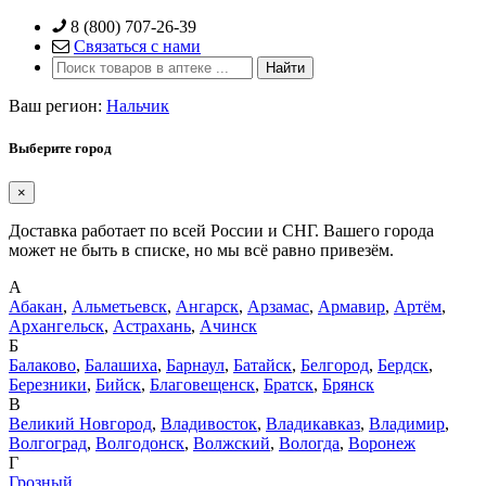
Skip
8 (800) 707-26-39
to
Связаться с нами
content
Ваш регион:
Нальчик
Выберите город
×
Доставка работает по всей России и СНГ. Вашего города
может не быть в списке, но мы всё равно привезём.
А
Абакан
,
Альметьевск
,
Ангарск
,
Арзамас
,
Армавир
,
Артём
,
Архангельск
,
Астрахань
,
Ачинск
Б
Балаково
,
Балашиха
,
Барнаул
,
Батайск
,
Белгород
,
Бердск
,
Березники
,
Бийск
,
Благовещенск
,
Братск
,
Брянск
В
Великий Новгород
,
Владивосток
,
Владикавказ
,
Владимир
,
Волгоград
,
Волгодонск
,
Волжский
,
Вологда
,
Воронеж
Г
Грозный