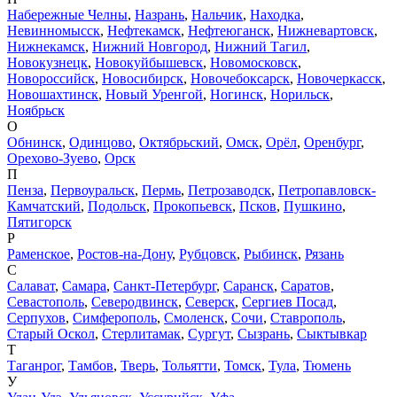
Набережные Челны
,
Назрань
,
Нальчик
,
Находка
,
Невинномысск
,
Нефтекамск
,
Нефтеюганск
,
Нижневартовск
,
Нижнекамск
,
Нижний Новгород
,
Нижний Тагил
,
Новокузнецк
,
Новокуйбышевск
,
Новомосковск
,
Новороссийск
,
Новосибирск
,
Новочебоксарск
,
Новочеркасск
,
Новошахтинск
,
Новый Уренгой
,
Ногинск
,
Норильск
,
Ноябрьск
О
Обнинск
,
Одинцово
,
Октябрьский
,
Омск
,
Орёл
,
Оренбург
,
Орехово-Зуево
,
Орск
П
Пенза
,
Первоуральск
,
Пермь
,
Петрозаводск
,
Петропавловск-
Камчатский
,
Подольск
,
Прокопьевск
,
Псков
,
Пушкино
,
Пятигорск
Р
Раменское
,
Ростов-на-Дону
,
Рубцовск
,
Рыбинск
,
Рязань
С
Салават
,
Самара
,
Санкт-Петербург
,
Саранск
,
Саратов
,
Севастополь
,
Северодвинск
,
Северск
,
Сергиев Посад
,
Серпухов
,
Симферополь
,
Смоленск
,
Сочи
,
Ставрополь
,
Старый Оскол
,
Стерлитамак
,
Сургут
,
Сызрань
,
Сыктывкар
Т
Таганрог
,
Тамбов
,
Тверь
,
Тольятти
,
Томск
,
Тула
,
Тюмень
У