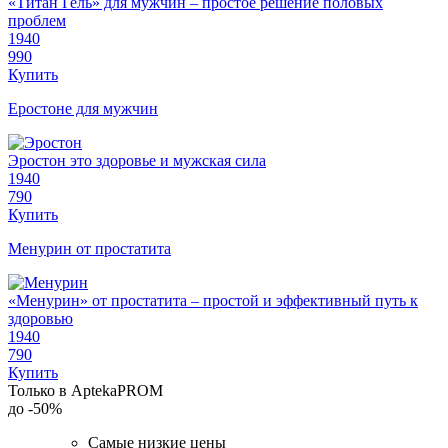
«Титан Гель» для мужчин – простое решение половых
проблем
1940
990
Купить
Еростоне для мужчин
Эростон это здоровье и мужская сила
1940
790
Купить
Менурин от простатита
«Менурин» от простатита – простой и эффективный путь к
здоровью
1940
790
Купить
Только в AptekaPROM
до
-50%
Самые низкие цены