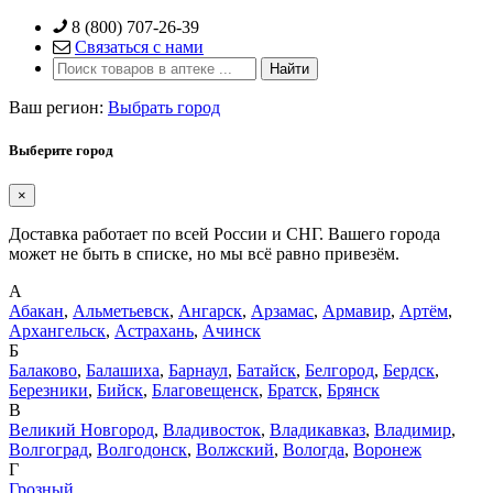
Skip
8 (800) 707-26-39
to
Связаться с нами
content
Ваш регион:
Выбрать город
Выберите город
×
Доставка работает по всей России и СНГ. Вашего города
может не быть в списке, но мы всё равно привезём.
А
Абакан
,
Альметьевск
,
Ангарск
,
Арзамас
,
Армавир
,
Артём
,
Архангельск
,
Астрахань
,
Ачинск
Б
Балаково
,
Балашиха
,
Барнаул
,
Батайск
,
Белгород
,
Бердск
,
Березники
,
Бийск
,
Благовещенск
,
Братск
,
Брянск
В
Великий Новгород
,
Владивосток
,
Владикавказ
,
Владимир
,
Волгоград
,
Волгодонск
,
Волжский
,
Вологда
,
Воронеж
Г
Грозный