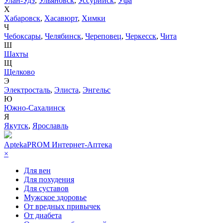
Улан-Удэ
,
Ульяновск
,
Уссурийск
,
Уфа
Х
Хабаровск
,
Хасавюрт
,
Химки
Ч
Чебоксары
,
Челябинск
,
Череповец
,
Черкесск
,
Чита
Ш
Шахты
Щ
Щелково
Э
Электросталь
,
Элиста
,
Энгельс
Ю
Южно-Сахалинск
Я
Якутск
,
Ярославль
AptekaPROM
Интернет-Аптека
×
Для вен
Для похудения
Для суставов
Мужское здоровье
От вредных привычек
От диабета