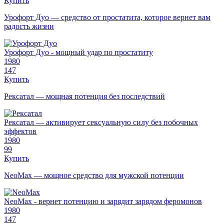
Купить
Урофорт Дуо — средство от простатита, которое вернет вам
радость жизни
Урофорт Дуо - мощный удар по простатиту
1980
147
Купить
Рексатал — мощная потенция без последствий
Рексатал — активирует сексуальную силу без побочных
эффектов
1980
99
Купить
NeoMax — мощное средство для мужской потенции
NeoMax - вернет потенцию и зарядит зарядом феромонов
1980
147