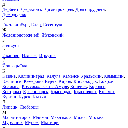
Д
Дербент
,
Дзержинск
,
Димитровград
,
Долгопрудный
,
Домодедово
Е
Екатеринбург
,
Елец
,
Ессентуки
Ж
Железнодорожный
,
Жуковский
З
Златоуст
И
Иваново
,
Ижевск
,
Иркутск
Й
Йошкар-Ола
К
Казань
,
Калининград
,
Калуга
,
Каменск-Уральский
,
Камышин
,
Каспийск
,
Кемерово
,
Керчь
,
Киров
,
Кисловодск
,
Ковров
,
Коломна
,
Комсомольск-на-Амуре
,
Копейск
,
Королёв
,
Кострома
,
Красногорск
,
Краснодар
,
Красноярск
,
Крымск
,
Курган
,
Курск
,
Кызыл
Л
Липецк
,
Люберцы
М
Магнитогорск
,
Майкоп
,
Махачкала
,
Миасс
,
Москва
,
Мурманск
,
Муром
,
Мытищи
Н