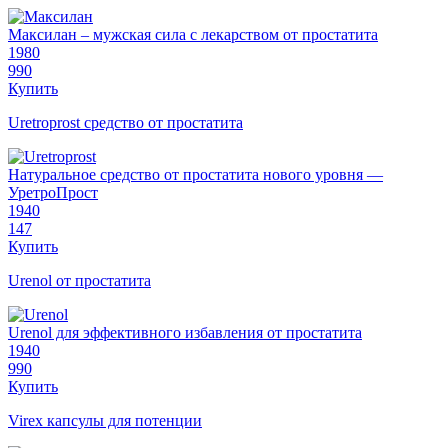
Максилан – мужская сила с лекарством от простатита
1980
990
Купить
Uretroprost средство от простатита
Натуральное средство от простатита нового уровня —
УретроПрост
1940
147
Купить
Urenol от простатита
Urenol для эффективного избавления от простатита
1940
990
Купить
Virex капсулы для потенции