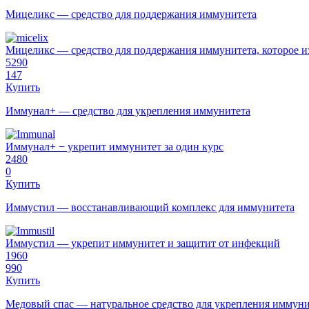
Мицеликс — средство для поддержания иммунитета
Мицеликс — средство для поддержания иммунитета, которое из
5290
147
Купить
Иммунал+ — cредство для укрепления иммунитета
Иммунал+ − укрепит иммунитет за один курс
2480
0
Купить
Иммустил — восстанавливающий комплекс для иммунитета
Иммустил — укрепит иммунитет и защитит от инфекций
1960
990
Купить
Медовый спас — натуральное средство для укрепления иммуни