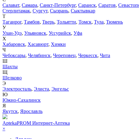
Салават
,
Самара
,
Санкт-Петербург
,
Саранск
,
Саратов
,
Севастоп
Стерлитамак
,
Сургут
,
Сызрань
,
Сыктывкар
Т
Таганрог
,
Тамбов
,
Тверь
,
Тольятти
,
Томск
,
Тула
,
Тюмень
У
Улан-Удэ
,
Ульяновск
,
Уссурийск
,
Уфа
Х
Хабаровск
,
Хасавюрт
,
Химки
Ч
Чебоксары
,
Челябинск
,
Череповец
,
Черкесск
,
Чита
Ш
Шахты
Щ
Щелково
Э
Электросталь
,
Элиста
,
Энгельс
Ю
Южно-Сахалинск
Я
Якутск
,
Ярославль
AptekaPROM
Интернет-Аптека
×