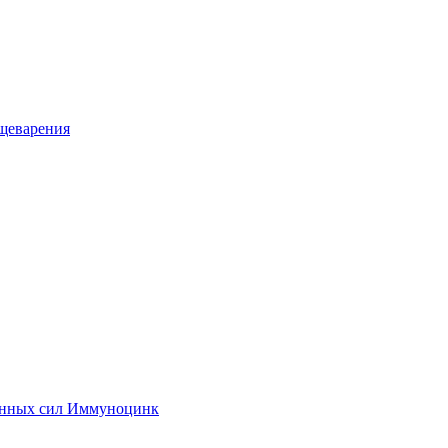
ищеварения
ненных сил Иммуноцинк