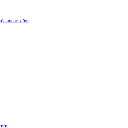
бавит от забот
тета