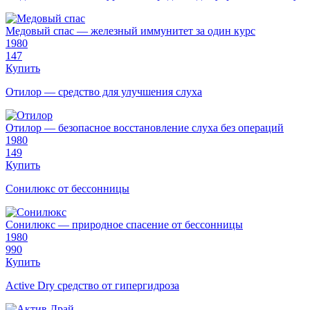
Медовый спас — железный иммунитет за один курс
1980
147
Купить
Отилор — средство для улучшения слуха
Отилор — безопасное восстановление слуха без операций
1980
149
Купить
Сонилюкс от бессонницы
Сонилюкс — природное спасение от бессонницы
1980
990
Купить
Active Dry средство от гипергидроза