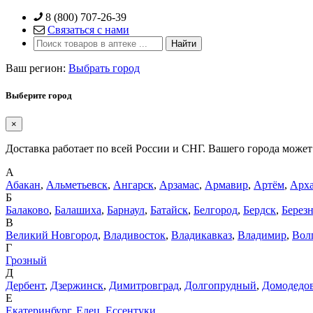
Skip
8 (800) 707-26-39
to
Связаться с нами
content
Ваш регион:
Выбрать город
Выберите город
×
Доставка работает по всей России и СНГ. Вашего города может 
А
Абакан
,
Альметьевск
,
Ангарск
,
Арзамас
,
Армавир
,
Артём
,
Арха
Б
Балаково
,
Балашиха
,
Барнаул
,
Батайск
,
Белгород
,
Бердск
,
Берез
В
Великий Новгород
,
Владивосток
,
Владикавказ
,
Владимир
,
Вол
Г
Грозный
Д
Дербент
,
Дзержинск
,
Димитровград
,
Долгопрудный
,
Домодедо
Е
Екатеринбург
,
Елец
,
Ессентуки