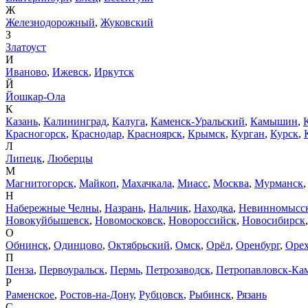
Ж
Железнодорожный
,
Жуковский
З
Златоуст
И
Иваново
,
Ижевск
,
Иркутск
Й
Йошкар-Ола
К
Казань
,
Калининград
,
Калуга
,
Каменск-Уральский
,
Камышин
,
Красногорск
,
Краснодар
,
Красноярск
,
Крымск
,
Курган
,
Курск
,
Л
Липецк
,
Люберцы
М
Магнитогорск
,
Майкоп
,
Махачкала
,
Миасс
,
Москва
,
Мурманск
Н
Набережные Челны
,
Назрань
,
Нальчик
,
Находка
,
Невинномысс
Новокуйбышевск
,
Новомосковск
,
Новороссийск
,
Новосибирск
О
Обнинск
,
Одинцово
,
Октябрьский
,
Омск
,
Орёл
,
Оренбург
,
Орех
П
Пенза
,
Первоуральск
,
Пермь
,
Петрозаводск
,
Петропавловск-Ка
Р
Раменское
,
Ростов-на-Дону
,
Рубцовск
,
Рыбинск
,
Рязань
С