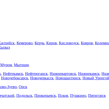
Каспийск
,
Кемерово
,
Керчь
,
Киров
,
Кисловодск
,
Ковров
,
Коломн
Кызыл
,
Муром
,
Мытищи
к
,
Нефтекамск
,
Нефтеюганск
,
Нижневартовск
,
Нижнекамск
,
Ниж
,
Новочебоксарск
,
Новочеркасск
,
Новошахтинск
,
Новый Уренго
ово-Зуево
,
Орск
мчатский
,
Подольск
,
Прокопьевск
,
Псков
,
Пушкино
,
Пятигорск