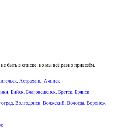
не быть в списке, но мы всё равно привезём.
нгельск
,
Астрахань
,
Ачинск
ники
,
Бийск
,
Благовещенск
,
Братск
,
Брянск
гоград
,
Волгодонск
,
Волжский
,
Вологда
,
Воронеж
во