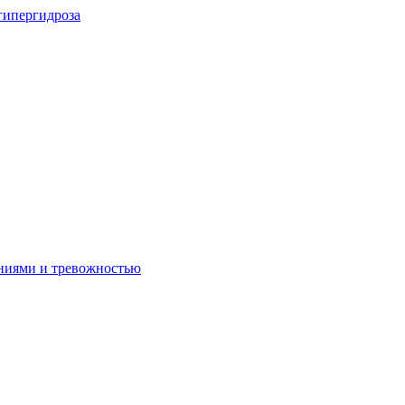
 гипергидроза
яниями и тревожностью