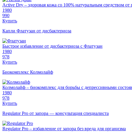
Active Dry – здоровая кожа со 100% натуральным средством от
1980
990
Купить
Капли Флатузан от дисбактериоза
Быстрое избавление от дисбактериоза с Флатузан
1980
978
Купить
Биокомплекс Колмолайф
Колмолайф – биокомплекс для борьбы с депрессивными состо
1980
978
Купить
Regulator Pro от запора — консультация специалиста
Regulator Pro – избавление от запора без вреда для организма