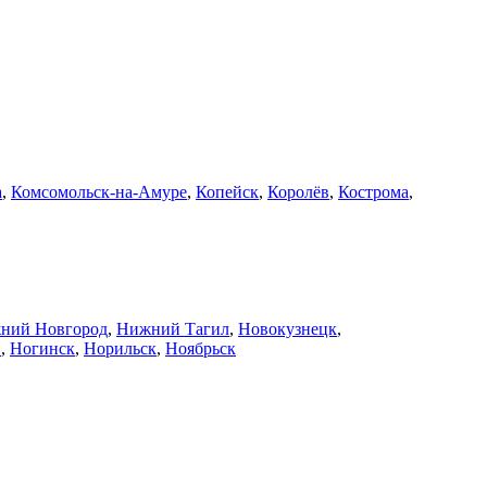
а
,
Комсомольск-на-Амуре
,
Копейск
,
Королёв
,
Кострома
,
ний Новгород
,
Нижний Тагил
,
Новокузнецк
,
й
,
Ногинск
,
Норильск
,
Ноябрьск