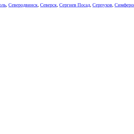
оль
,
Северодвинск
,
Северск
,
Сергиев Посад
,
Серпухов
,
Симферо