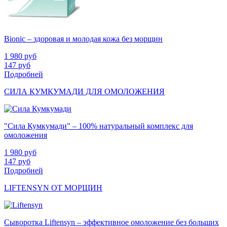
Bionic – здоровая и молодая кожа без морщин
1 980
руб
147
руб
Подробней
СИЛА КУМКУМАДИ ДЛЯ ОМОЛОЖЕНИЯ
"Сила Кумкумади" – 100% натуральный комплекс для
омоложения
1 980
руб
147
руб
Подробней
LIFTENSYN ОТ МОРЩИН
Сыворотка Liftensyn – эффективное омоложение без больших