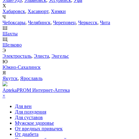
Улан-Удэ
,
Ульяновск
,
Уссурийск
,
Уфа
Х
Хабаровск
,
Хасавюрт
,
Химки
Ч
Чебоксары
,
Челябинск
,
Череповец
,
Черкесск
,
Чита
Ш
Шахты
Щ
Щелково
Э
Электросталь
,
Элиста
,
Энгельс
Ю
Южно-Сахалинск
Я
Якутск
,
Ярославль
AptekaPROM
Интернет-Аптека
×
Для вен
Для похудения
Для суставов
Мужское здоровье
От вредных привычек
От диабета