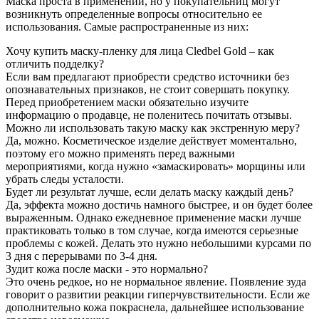
Маска проста в применении, но у покупательниц могут
возникнуть определенные вопросы относительно ее
использования. Самые распространенные из них:
Хочу купить маску-пленку для лица Cledbel Gold – как
отличить подделку?
Если вам предлагают приобрести средство источники без
опознавательных признаков, не стоит совершать покупку.
Перед приобретением маски обязательно изучите
информацию о продавце, не поленитесь почитать отзывы.
Можно ли использовать такую маску как экстренную меру?
Да, можно. Косметическое изделие действует моментально,
поэтому его можно применять перед важными
мероприятиями, когда нужно «замаскировать» морщины или
убрать следы усталости.
Будет ли результат лучше, если делать маску каждый день?
Да, эффекта можно достичь намного быстрее, и он будет более
выраженным. Однако ежедневное применение маски лучше
практиковать только в том случае, когда имеются серьезные
проблемы с кожей. Делать это нужно небольшими курсами по
3 дня с перерывами по 3-4 дня.
Зудит кожа после маски - это нормально?
Это очень редкое, но не нормальное явление. Появление зуда
говорит о развитии реакции гиперчувствительности. Если же
дополнительно кожа покраснела, дальнейшее использование