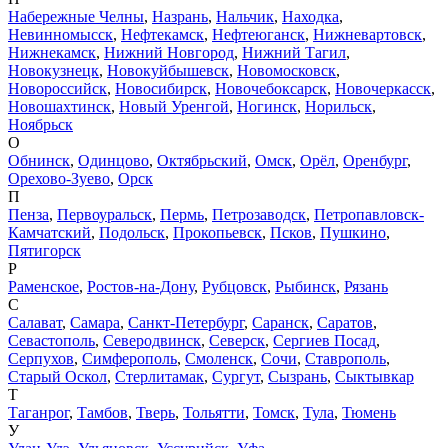
Набережные Челны
,
Назрань
,
Нальчик
,
Находка
,
Невинномысск
,
Нефтекамск
,
Нефтеюганск
,
Нижневартовск
,
Нижнекамск
,
Нижний Новгород
,
Нижний Тагил
,
Новокузнецк
,
Новокуйбышевск
,
Новомосковск
,
Новороссийск
,
Новосибирск
,
Новочебоксарск
,
Новочеркасск
,
Новошахтинск
,
Новый Уренгой
,
Ногинск
,
Норильск
,
Ноябрьск
О
Обнинск
,
Одинцово
,
Октябрьский
,
Омск
,
Орёл
,
Оренбург
,
Орехово-Зуево
,
Орск
П
Пенза
,
Первоуральск
,
Пермь
,
Петрозаводск
,
Петропавловск-
Камчатский
,
Подольск
,
Прокопьевск
,
Псков
,
Пушкино
,
Пятигорск
Р
Раменское
,
Ростов-на-Дону
,
Рубцовск
,
Рыбинск
,
Рязань
С
Салават
,
Самара
,
Санкт-Петербург
,
Саранск
,
Саратов
,
Севастополь
,
Северодвинск
,
Северск
,
Сергиев Посад
,
Серпухов
,
Симферополь
,
Смоленск
,
Сочи
,
Ставрополь
,
Старый Оскол
,
Стерлитамак
,
Сургут
,
Сызрань
,
Сыктывкар
Т
Таганрог
,
Тамбов
,
Тверь
,
Тольятти
,
Томск
,
Тула
,
Тюмень
У