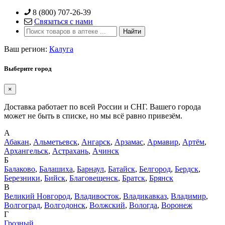
Skip
8 (800) 707-26-39
to
Связаться с нами
content
Ваш регион:
Калуга
Выберите город
×
Доставка работает по всей России и СНГ. Вашего города
может не быть в списке, но мы всё равно привезём.
А
Абакан
,
Альметьевск
,
Ангарск
,
Арзамас
,
Армавир
,
Артём
,
Архангельск
,
Астрахань
,
Ачинск
Б
Балаково
,
Балашиха
,
Барнаул
,
Батайск
,
Белгород
,
Бердск
,
Березники
,
Бийск
,
Благовещенск
,
Братск
,
Брянск
В
Великий Новгород
,
Владивосток
,
Владикавказ
,
Владимир
,
Волгоград
,
Волгодонск
,
Волжский
,
Вологда
,
Воронеж
Г
Грозный