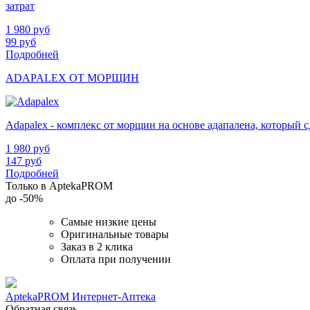
затрат
1 980
руб
99
руб
Подробней
ADAPALEX ОТ МОРЩИН
Adapalex - комплекс от морщин на основе адапалена, который
1 980
руб
147
руб
Подробней
Только в AptekaPROM
до
-50%
Самые низкие цены
Оригинальные товары
Заказ в 2 клика
Оплата при получении
AptekaPROM
Интернет-Аптека
Обратная связь