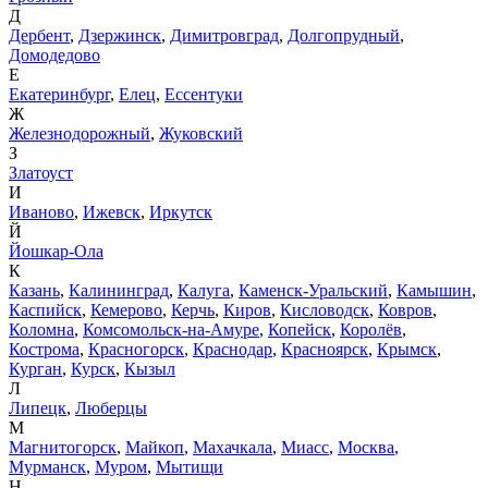
Д
Дербент
,
Дзержинск
,
Димитровград
,
Долгопрудный
,
Домодедово
Е
Екатеринбург
,
Елец
,
Ессентуки
Ж
Железнодорожный
,
Жуковский
З
Златоуст
И
Иваново
,
Ижевск
,
Иркутск
Й
Йошкар-Ола
К
Казань
,
Калининград
,
Калуга
,
Каменск-Уральский
,
Камышин
,
Каспийск
,
Кемерово
,
Керчь
,
Киров
,
Кисловодск
,
Ковров
,
Коломна
,
Комсомольск-на-Амуре
,
Копейск
,
Королёв
,
Кострома
,
Красногорск
,
Краснодар
,
Красноярск
,
Крымск
,
Курган
,
Курск
,
Кызыл
Л
Липецк
,
Люберцы
М
Магнитогорск
,
Майкоп
,
Махачкала
,
Миасс
,
Москва
,
Мурманск
,
Муром
,
Мытищи
Н