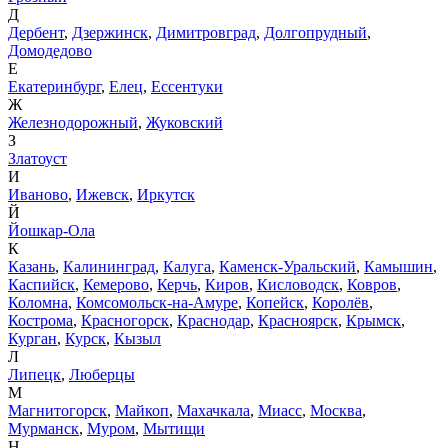
Д
Дербент
,
Дзержинск
,
Димитровград
,
Долгопрудный
,
Домодедово
Е
Екатеринбург
,
Елец
,
Ессентуки
Ж
Железнодорожный
,
Жуковский
З
Златоуст
И
Иваново
,
Ижевск
,
Иркутск
Й
Йошкар-Ола
К
Казань
,
Калининград
,
Калуга
,
Каменск-Уральский
,
Камышин
,
Каспийск
,
Кемерово
,
Керчь
,
Киров
,
Кисловодск
,
Ковров
,
Коломна
,
Комсомольск-на-Амуре
,
Копейск
,
Королёв
,
Кострома
,
Красногорск
,
Краснодар
,
Красноярск
,
Крымск
,
Курган
,
Курск
,
Кызыл
Л
Липецк
,
Люберцы
М
Магнитогорск
,
Майкоп
,
Махачкала
,
Миасс
,
Москва
,
Мурманск
,
Муром
,
Мытищи
Н