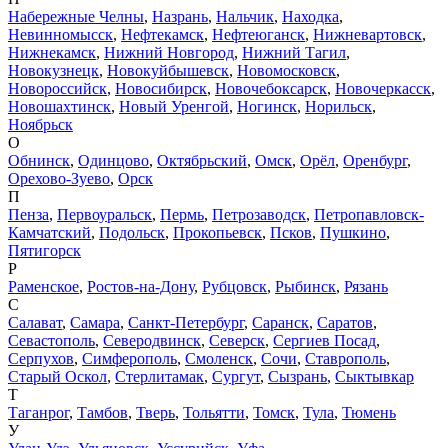
Набережные Челны
,
Назрань
,
Нальчик
,
Находка
,
Невинномысск
,
Нефтекамск
,
Нефтеюганск
,
Нижневартовск
,
Нижнекамск
,
Нижний Новгород
,
Нижний Тагил
,
Новокузнецк
,
Новокуйбышевск
,
Новомосковск
,
Новороссийск
,
Новосибирск
,
Новочебоксарск
,
Новочеркасск
,
Новошахтинск
,
Новый Уренгой
,
Ногинск
,
Норильск
,
Ноябрьск
О
Обнинск
,
Одинцово
,
Октябрьский
,
Омск
,
Орёл
,
Оренбург
,
Орехово-Зуево
,
Орск
П
Пенза
,
Первоуральск
,
Пермь
,
Петрозаводск
,
Петропавловск-
Камчатский
,
Подольск
,
Прокопьевск
,
Псков
,
Пушкино
,
Пятигорск
Р
Раменское
,
Ростов-на-Дону
,
Рубцовск
,
Рыбинск
,
Рязань
С
Салават
,
Самара
,
Санкт-Петербург
,
Саранск
,
Саратов
,
Севастополь
,
Северодвинск
,
Северск
,
Сергиев Посад
,
Серпухов
,
Симферополь
,
Смоленск
,
Сочи
,
Ставрополь
,
Старый Оскол
,
Стерлитамак
,
Сургут
,
Сызрань
,
Сыктывкар
Т
Таганрог
,
Тамбов
,
Тверь
,
Тольятти
,
Томск
,
Тула
,
Тюмень
У