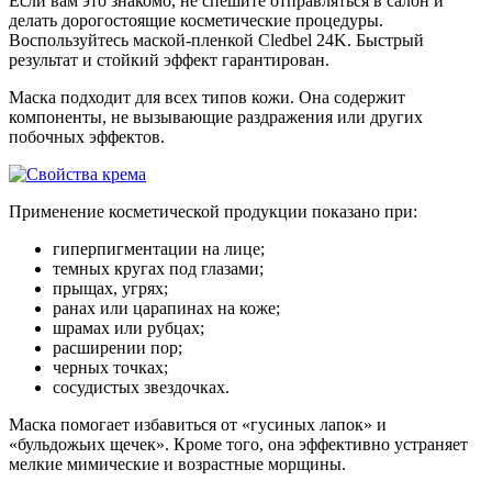
Если вам это знакомо, не спешите отправляться в салон и
делать дорогостоящие косметические процедуры.
Воспользуйтесь маской-пленкой Cledbel 24K. Быстрый
результат и стойкий эффект гарантирован.
Маска подходит для всех типов кожи. Она содержит
компоненты, не вызывающие раздражения или других
побочных эффектов.
Применение косметической продукции показано при:
гиперпигментации на лице;
темных кругах под глазами;
прыщах, угрях;
ранах или царапинах на коже;
шрамах или рубцах;
расширении пор;
черных точках;
сосудистых звездочках.
Маска помогает избавиться от «гусиных лапок» и
«бульдожьих щечек». Кроме того, она эффективно устраняет
мелкие мимические и возрастные морщины.