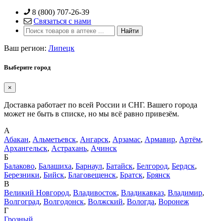
Skip
8 (800) 707-26-39
to
Связаться с нами
content
Ваш регион:
Липецк
Выберите город
×
Доставка работает по всей России и СНГ. Вашего города
может не быть в списке, но мы всё равно привезём.
А
Абакан
,
Альметьевск
,
Ангарск
,
Арзамас
,
Армавир
,
Артём
,
Архангельск
,
Астрахань
,
Ачинск
Б
Балаково
,
Балашиха
,
Барнаул
,
Батайск
,
Белгород
,
Бердск
,
Березники
,
Бийск
,
Благовещенск
,
Братск
,
Брянск
В
Великий Новгород
,
Владивосток
,
Владикавказ
,
Владимир
,
Волгоград
,
Волгодонск
,
Волжский
,
Вологда
,
Воронеж
Г
Грозный