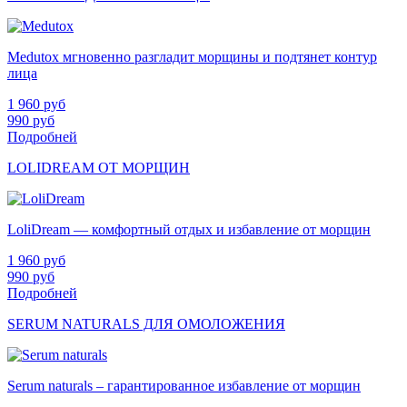
Medutox мгновенно разгладит морщины и подтянет контур
лица
1 960
руб
990
руб
Подробней
LOLIDREAM ОТ МОРЩИН
LoliDream — комфортный отдых и избавление от морщин
1 960
руб
990
руб
Подробней
SERUM NATURALS ДЛЯ ОМОЛОЖЕНИЯ
Serum naturals – гарантированное избавление от морщин