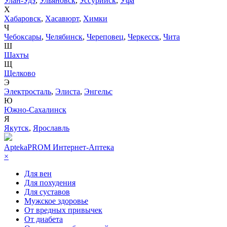
Улан-Удэ
,
Ульяновск
,
Уссурийск
,
Уфа
Х
Хабаровск
,
Хасавюрт
,
Химки
Ч
Чебоксары
,
Челябинск
,
Череповец
,
Черкесск
,
Чита
Ш
Шахты
Щ
Щелково
Э
Электросталь
,
Элиста
,
Энгельс
Ю
Южно-Сахалинск
Я
Якутск
,
Ярославль
AptekaPROM
Интернет-Аптека
×
Для вен
Для похудения
Для суставов
Мужское здоровье
От вредных привычек
От диабета