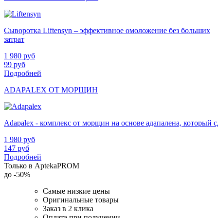
Сыворотка Liftensyn – эффективное омоложение без больших
затрат
1 980
руб
99
руб
Подробней
ADAPALEX ОТ МОРЩИН
Adapalex - комплекс от морщин на основе адапалена, который
1 980
руб
147
руб
Подробней
Только в AptekaPROM
до
-50%
Самые низкие цены
Оригинальные товары
Заказ в 2 клика
Оплата при получении