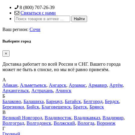
Skip
8 (800) 707-26-39
to
Связаться с нами
content
Ваш регион:
Сочи
Выберите город
×
Доставка работает по всей России и СНГ. Вашего города
может не быть в списке, но мы всё равно привезём.
А
Абакан
,
Альметьевск
,
Ангарск
,
Арзамас
,
Армавир
,
Артём
,
Архангельск
,
Астрахань
,
Ачинск
Б
Балаково
,
Балашиха
,
Барнаул
,
Батайск
,
Белгород
,
Бердск
,
Березники
,
Бийск
,
Благовещенск
,
Братск
,
Брянск
В
Великий Новгород
,
Владивосток
,
Владикавказ
,
Владимир
,
Волгоград
,
Волгодонск
,
Волжский
,
Вологда
,
Воронеж
Г
Грозный