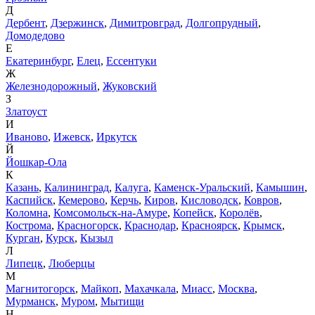
Д
Дербент
,
Дзержинск
,
Димитровград
,
Долгопрудный
,
Домодедово
Е
Екатеринбург
,
Елец
,
Ессентуки
Ж
Железнодорожный
,
Жуковский
З
Златоуст
И
Иваново
,
Ижевск
,
Иркутск
Й
Йошкар-Ола
К
Казань
,
Калининград
,
Калуга
,
Каменск-Уральский
,
Камышин
,
Каспийск
,
Кемерово
,
Керчь
,
Киров
,
Кисловодск
,
Ковров
,
Коломна
,
Комсомольск-на-Амуре
,
Копейск
,
Королёв
,
Кострома
,
Красногорск
,
Краснодар
,
Красноярск
,
Крымск
,
Курган
,
Курск
,
Кызыл
Л
Липецк
,
Люберцы
М
Магнитогорск
,
Майкоп
,
Махачкала
,
Миасс
,
Москва
,
Мурманск
,
Муром
,
Мытищи
Н