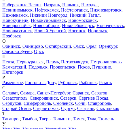
Набережные Челны
,
Назрань
,
Нальчик
,
Находка
,
Невинномысск
,
Нефтекамск
,
Нефтеюганск
,
Нижневартовск
,
Нижнекамск
,
Нижний Новгород
,
Нижний Тагил
,
Новокузнецк
,
Новокуйбышевск
,
Новомосковск
,
Новороссийск
,
Новосибирск
,
Новочебоксарск
,
Новочеркасск
,
Новошахтинск
,
Новый Уренгой
,
Ногинск
,
Норильск
,
Ноябрьск
О
Обнинск
,
Одинцово
,
Октябрьский
,
Омск
,
Орёл
,
Оренбург
,
Орехово-Зуево
,
Орск
П
Пенза
,
Первоуральск
,
Пермь
,
Петрозаводск
,
Петропавловск-
Камчатский
,
Подольск
,
Прокопьевск
,
Псков
,
Пушкино
,
Пятигорск
Р
Раменское
,
Ростов-на-Дону
,
Рубцовск
,
Рыбинск
,
Рязань
С
Салават
,
Самара
,
Санкт-Петербург
,
Саранск
,
Саратов
,
Севастополь
,
Северодвинск
,
Северск
,
Сергиев Посад
,
Серпухов
,
Симферополь
,
Смоленск
,
Сочи
,
Ставрополь
,
Старый Оскол
,
Стерлитамак
,
Сургут
,
Сызрань
,
Сыктывкар
Т
Таганрог
,
Тамбов
,
Тверь
,
Тольятти
,
Томск
,
Тула
,
Тюмень
У