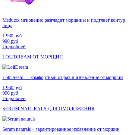
Medutox мгновенно разгладит морщины и подтянет контур
лица
1 960
руб
990
руб
Подробней
LOLIDREAM ОТ МОРЩИН
LoliDream — комфортный отдых и избавление от морщин
1 960
руб
990
руб
Подробней
SERUM NATURALS ДЛЯ ОМОЛОЖЕНИЯ
Serum naturals – гарантированное избавление от морщин