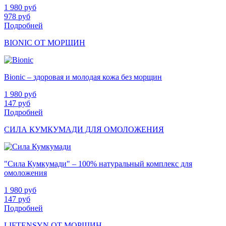
1 980
руб
978
руб
Подробней
BIONIC ОТ МОРЩИН
Bionic – здоровая и молодая кожа без морщин
1 980
руб
147
руб
Подробней
СИЛА КУМКУМАДИ ДЛЯ ОМОЛОЖЕНИЯ
"Сила Кумкумади" – 100% натуральный комплекс для
омоложения
1 980
руб
147
руб
Подробней
LIFTENSYN ОТ МОРЩИН