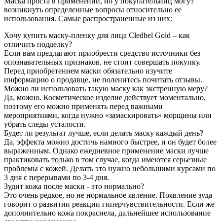
Маска проста в применении, но у покупательниц могут
возникнуть определенные вопросы относительно ее
использования. Самые распространенные из них:
Хочу купить маску-пленку для лица Cledbel Gold – как
отличить подделку?
Если вам предлагают приобрести средство источники без
опознавательных признаков, не стоит совершать покупку.
Перед приобретением маски обязательно изучите
информацию о продавце, не поленитесь почитать отзывы.
Можно ли использовать такую маску как экстренную меру?
Да, можно. Косметическое изделие действует моментально,
поэтому его можно применять перед важными
мероприятиями, когда нужно «замаскировать» морщины или
убрать следы усталости.
Будет ли результат лучше, если делать маску каждый день?
Да, эффекта можно достичь намного быстрее, и он будет более
выраженным. Однако ежедневное применение маски лучше
практиковать только в том случае, когда имеются серьезные
проблемы с кожей. Делать это нужно небольшими курсами по
3 дня с перерывами по 3-4 дня.
Зудит кожа после маски - это нормально?
Это очень редкое, но не нормальное явление. Появление зуда
говорит о развитии реакции гиперчувствительности. Если же
дополнительно кожа покраснела, дальнейшее использование