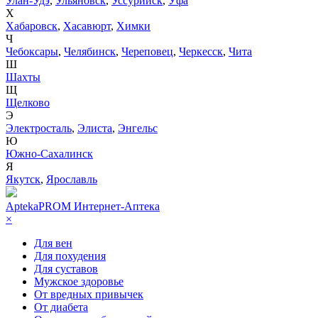
Улан-Удэ
,
Ульяновск
,
Уссурийск
,
Уфа
Х
Хабаровск
,
Хасавюрт
,
Химки
Ч
Чебоксары
,
Челябинск
,
Череповец
,
Черкесск
,
Чита
Ш
Шахты
Щ
Щелково
Э
Электросталь
,
Элиста
,
Энгельс
Ю
Южно-Сахалинск
Я
Якутск
,
Ярославль
AptekaPROM
Интернет-Аптека
×
Для вен
Для похудения
Для суставов
Мужское здоровье
От вредных привычек
От диабета