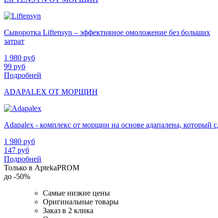
Сыворотка Liftensyn – эффективное омоложение без больших
затрат
1 980
руб
99
руб
Подробней
ADAPALEX ОТ МОРЩИН
Adapalex - комплекс от морщин на основе адапалена, который
1 980
руб
147
руб
Подробней
Только в AptekaPROM
до
-50%
Самые низкие цены
Оригинальные товары
Заказ в 2 клика