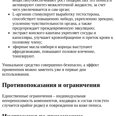
вещество) обеспечивают рост пещеристых тел пениса и
активируют синтез межклеточной жидкости, за счет
чего увеличивается и сам орган;
L-аргинин стимулирует выработку тестостерона,
способствует повышению либидо, укреплению эрекции,
усилению чувствительности органа, а также
предупреждает преждевременную эякуляцию;
экстракт конского каштана укрепляет сосуды и
капилляры, улучшает кровообращение и приток крови к
половому члену;
эфирные масла имбиря и корицы выступают
афродизиаками, повышают половое влечение,
тонизируют.
Уникальное средство совершенно безопасно, а эффект
применения можно заметить уже в первые дни
использования.
Противопоказания и ограничения
Единственные ограничения – индивидуальная
непереносимость компонентов, входящих в состав геля (что
случается крайне редко) и повреждения на коже пениса.