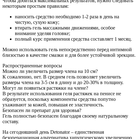
Чтобы добиться максимальных результатов, нужно следовать
некоторым простым правилам:
наносить средство необходимо 1-2 раза в день на
чистую, сухую кожу;
втирать гель массажными движениями, особое
внимание уделяя головке;
полный курс применения средства составляет 1 месяц.
Можно использовать гель непосредственно перед интимной
близостью в качестве смазки и для более устойчивой эрекции.
Распространенные вопросы
Можно ли увеличить размер члена на 10 см?
К сожалению, нет. В среднем гель позволяет увеличить
размеры члена на 3-5 см в длину и до 20-30% в толщину.
Могут ли появиться растяжки на члене?
В результате использования геля растяжек на пенисе не
образуется, поскольку компоненты средства попутно
ухаживают за кожей, повышая ее эластичность.
Безопасен ли препарат для здоровья?
Гель полностью безопасен благодаря своему натуральному
составу.
На сегодняшний день Detonator – единственная
безоперационная альтернатива хирургическому увеличению