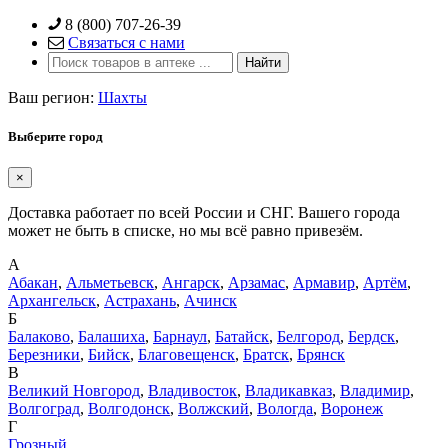
Skip
8 (800) 707-26-39
to
Связаться с нами
content
Ваш регион:
Шахты
Выберите город
×
Доставка работает по всей России и СНГ. Вашего города
может не быть в списке, но мы всё равно привезём.
А
Абакан
,
Альметьевск
,
Ангарск
,
Арзамас
,
Армавир
,
Артём
,
Архангельск
,
Астрахань
,
Ачинск
Б
Балаково
,
Балашиха
,
Барнаул
,
Батайск
,
Белгород
,
Бердск
,
Березники
,
Бийск
,
Благовещенск
,
Братск
,
Брянск
В
Великий Новгород
,
Владивосток
,
Владикавказ
,
Владимир
,
Волгоград
,
Волгодонск
,
Волжский
,
Вологда
,
Воронеж
Г
Грозный