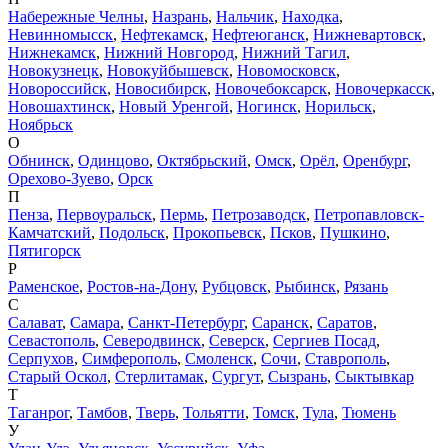
Набережные Челны
,
Назрань
,
Нальчик
,
Находка
,
Невинномысск
,
Нефтекамск
,
Нефтеюганск
,
Нижневартовск
,
Нижнекамск
,
Нижний Новгород
,
Нижний Тагил
,
Новокузнецк
,
Новокуйбышевск
,
Новомосковск
,
Новороссийск
,
Новосибирск
,
Новочебоксарск
,
Новочеркасск
,
Новошахтинск
,
Новый Уренгой
,
Ногинск
,
Норильск
,
Ноябрьск
О
Обнинск
,
Одинцово
,
Октябрьский
,
Омск
,
Орёл
,
Оренбург
,
Орехово-Зуево
,
Орск
П
Пенза
,
Первоуральск
,
Пермь
,
Петрозаводск
,
Петропавловск-
Камчатский
,
Подольск
,
Прокопьевск
,
Псков
,
Пушкино
,
Пятигорск
Р
Раменское
,
Ростов-на-Дону
,
Рубцовск
,
Рыбинск
,
Рязань
С
Салават
,
Самара
,
Санкт-Петербург
,
Саранск
,
Саратов
,
Севастополь
,
Северодвинск
,
Северск
,
Сергиев Посад
,
Серпухов
,
Симферополь
,
Смоленск
,
Сочи
,
Ставрополь
,
Старый Оскол
,
Стерлитамак
,
Сургут
,
Сызрань
,
Сыктывкар
Т
Таганрог
,
Тамбов
,
Тверь
,
Тольятти
,
Томск
,
Тула
,
Тюмень
У