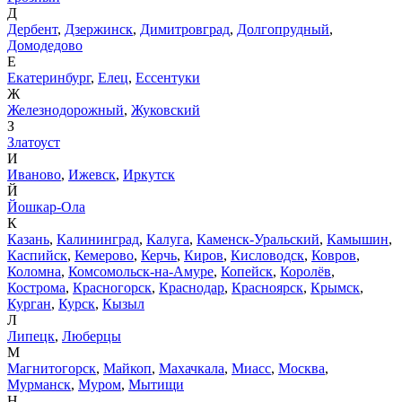
Д
Дербент
,
Дзержинск
,
Димитровград
,
Долгопрудный
,
Домодедово
Е
Екатеринбург
,
Елец
,
Ессентуки
Ж
Железнодорожный
,
Жуковский
З
Златоуст
И
Иваново
,
Ижевск
,
Иркутск
Й
Йошкар-Ола
К
Казань
,
Калининград
,
Калуга
,
Каменск-Уральский
,
Камышин
,
Каспийск
,
Кемерово
,
Керчь
,
Киров
,
Кисловодск
,
Ковров
,
Коломна
,
Комсомольск-на-Амуре
,
Копейск
,
Королёв
,
Кострома
,
Красногорск
,
Краснодар
,
Красноярск
,
Крымск
,
Курган
,
Курск
,
Кызыл
Л
Липецк
,
Люберцы
М
Магнитогорск
,
Майкоп
,
Махачкала
,
Миасс
,
Москва
,
Мурманск
,
Муром
,
Мытищи
Н