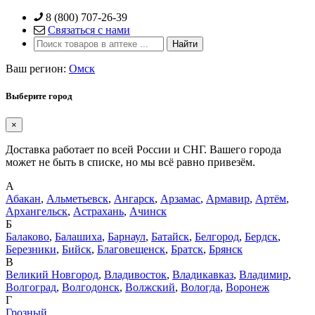
Skip
8 (800) 707-26-39
to
Связаться с нами
content
Ваш регион:
Омск
Выберите город
×
Доставка работает по всей России и СНГ. Вашего города
может не быть в списке, но мы всё равно привезём.
А
Абакан
,
Альметьевск
,
Ангарск
,
Арзамас
,
Армавир
,
Артём
,
Архангельск
,
Астрахань
,
Ачинск
Б
Балаково
,
Балашиха
,
Барнаул
,
Батайск
,
Белгород
,
Бердск
,
Березники
,
Бийск
,
Благовещенск
,
Братск
,
Брянск
В
Великий Новгород
,
Владивосток
,
Владикавказ
,
Владимир
,
Волгоград
,
Волгодонск
,
Волжский
,
Вологда
,
Воронеж
Г
Грозный