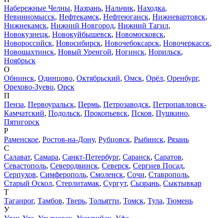
Набережные Челны
,
Назрань
,
Нальчик
,
Находка
,
Невинномысск
,
Нефтекамск
,
Нефтеюганск
,
Нижневартовск
,
Нижнекамск
,
Нижний Новгород
,
Нижний Тагил
,
Новокузнецк
,
Новокуйбышевск
,
Новомосковск
,
Новороссийск
,
Новосибирск
,
Новочебоксарск
,
Новочеркасск
,
Новошахтинск
,
Новый Уренгой
,
Ногинск
,
Норильск
,
Ноябрьск
О
Обнинск
,
Одинцово
,
Октябрьский
,
Омск
,
Орёл
,
Оренбург
,
Орехово-Зуево
,
Орск
П
Пенза
,
Первоуральск
,
Пермь
,
Петрозаводск
,
Петропавловск-
Камчатский
,
Подольск
,
Прокопьевск
,
Псков
,
Пушкино
,
Пятигорск
Р
Раменское
,
Ростов-на-Дону
,
Рубцовск
,
Рыбинск
,
Рязань
С
Салават
,
Самара
,
Санкт-Петербург
,
Саранск
,
Саратов
,
Севастополь
,
Северодвинск
,
Северск
,
Сергиев Посад
,
Серпухов
,
Симферополь
,
Смоленск
,
Сочи
,
Ставрополь
,
Старый Оскол
,
Стерлитамак
,
Сургут
,
Сызрань
,
Сыктывкар
Т
Таганрог
,
Тамбов
,
Тверь
,
Тольятти
,
Томск
,
Тула
,
Тюмень
У