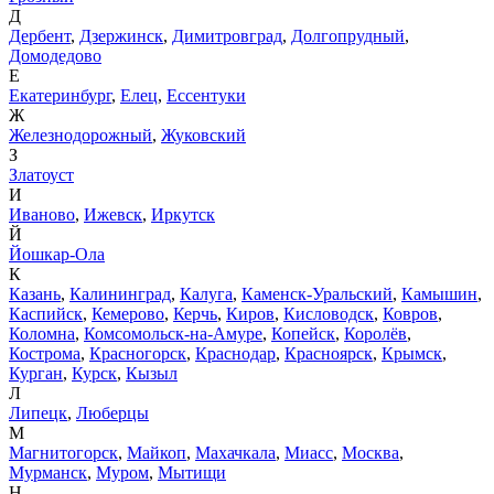
Д
Дербент
,
Дзержинск
,
Димитровград
,
Долгопрудный
,
Домодедово
Е
Екатеринбург
,
Елец
,
Ессентуки
Ж
Железнодорожный
,
Жуковский
З
Златоуст
И
Иваново
,
Ижевск
,
Иркутск
Й
Йошкар-Ола
К
Казань
,
Калининград
,
Калуга
,
Каменск-Уральский
,
Камышин
,
Каспийск
,
Кемерово
,
Керчь
,
Киров
,
Кисловодск
,
Ковров
,
Коломна
,
Комсомольск-на-Амуре
,
Копейск
,
Королёв
,
Кострома
,
Красногорск
,
Краснодар
,
Красноярск
,
Крымск
,
Курган
,
Курск
,
Кызыл
Л
Липецк
,
Люберцы
М
Магнитогорск
,
Майкоп
,
Махачкала
,
Миасс
,
Москва
,
Мурманск
,
Муром
,
Мытищи
Н