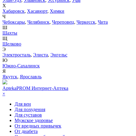
Улан-Удэ
,
Ульяновск
,
Уссурийск
,
Уфа
Х
Хабаровск
,
Хасавюрт
,
Химки
Ч
Чебоксары
,
Челябинск
,
Череповец
,
Черкесск
,
Чита
Ш
Шахты
Щ
Щелково
Э
Электросталь
,
Элиста
,
Энгельс
Ю
Южно-Сахалинск
Я
Якутск
,
Ярославль
AptekaPROM
Интернет-Аптека
×
Для вен
Для похудения
Для суставов
Мужское здоровье
От вредных привычек
От диабета