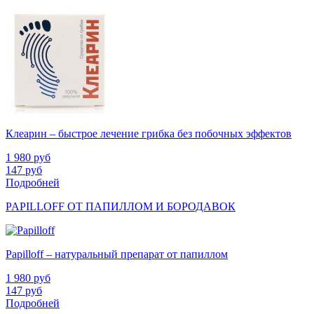
Клеарин – быстрое лечение грибка без побочных эффектов
1 980
руб
147
руб
Подробней
PAPILLOFF ОТ ПАПИЛЛОМ И БОРОДАВОК
Papilloff – натуральный препарат от папиллом
1 980
руб
147
руб
Подробней