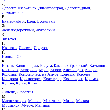
Д
Дербент
,
Дзержинск
,
Димитровград
,
Долгопрудный
,
Домодедово
Е
Екатеринбург
,
Елец
,
Ессентуки
Ж
Железнодорожный
,
Жуковский
З
Златоуст
И
Иваново
,
Ижевск
,
Иркутск
Й
Йошкар-Ола
К
Казань
,
Калининград
,
Калуга
,
Каменск-Уральский
,
Камышин
,
Каспийск
,
Кемерово
,
Керчь
,
Киров
,
Кисловодск
,
Ковров
,
Коломна
,
Комсомольск-на-Амуре
,
Копейск
,
Королёв
,
Кострома
,
Красногорск
,
Краснодар
,
Красноярск
,
Крымск
,
Курган
,
Курск
,
Кызыл
Л
Липецк
,
Люберцы
М
Магнитогорск
,
Майкоп
,
Махачкала
,
Миасс
,
Москва
,
Мурманск
,
Муром
,
Мытищи
Н