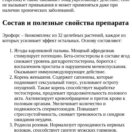
не вызывает привыкания и может применяться даже при
наличии хронических заболеваний.
Состав и полезные свойства препарата
Эрофорс – биокомплекс из 32 целебных растений, каждое из
которых усиливает эффект остальных. Основу составляют:
Ягоды карликовой пальмы. Мощный афродизиак
стимулирует потенцию. Бета-ситостеролы в составе ягод
снижают уровень дигидротестостерона, борются с
воспалением простаты и нарушением мочеиспускания.
Оказывают иммуномодулирующее действие.
Корень женьшеня. Содержит сапонины, которые
поднимают сексуальный тонус, усиливают остроту
опущений. Также корень способствует выработке
тестостерона, продлевает продолжительность полового
акта. Активизирует кровообращение и приток крови к
половым органам. Увеличивает количество и
подвижность сперматозоидов. Повышает
стрессоустойчивость, снимает тревожность и синдром
ожидания неудачи.
Родиола розовая. Нормализует проходимость нервных
волокон, способствует синтезу мужских гормонов.