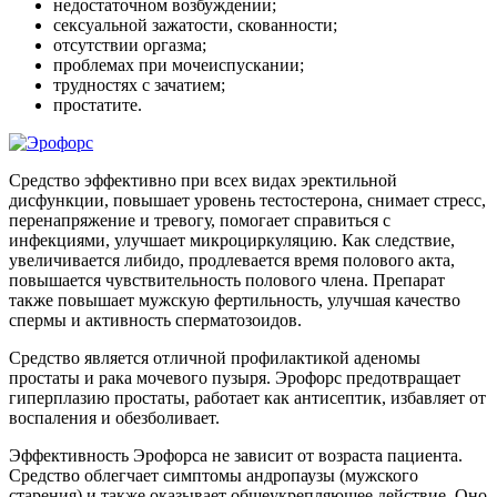
недостаточном возбуждении;
сексуальной зажатости, скованности;
отсутствии оргазма;
проблемах при мочеиспускании;
трудностях с зачатием;
простатите.
Средство эффективно при всех видах эректильной
дисфункции, повышает уровень тестостерона, снимает стресс,
перенапряжение и тревогу, помогает справиться с
инфекциями, улучшает микроциркуляцию. Как следствие,
увеличивается либидо, продлевается время полового акта,
повышается чувствительность полового члена. Препарат
также повышает мужскую фертильность, улучшая качество
спермы и активность сперматозоидов.
Средство является отличной профилактикой аденомы
простаты и рака мочевого пузыря. Эрофорс предотвращает
гиперплазию простаты, работает как антисептик, избавляет от
воспаления и обезболивает.
Эффективность Эрофорса не зависит от возраста пациента.
Средство облегчает симптомы андропаузы (мужского
старения) и также оказывает общеукрепляющее действие. Оно