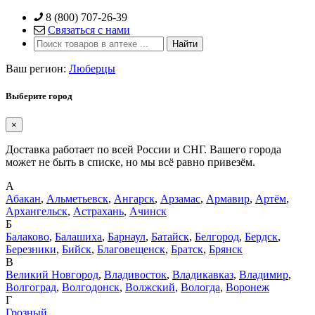
Skip
8 (800) 707-26-39
to
Связаться с нами
content
Ваш регион:
Люберцы
Выберите город
×
Доставка работает по всей России и СНГ. Вашего города
может не быть в списке, но мы всё равно привезём.
А
Абакан
,
Альметьевск
,
Ангарск
,
Арзамас
,
Армавир
,
Артём
,
Архангельск
,
Астрахань
,
Ачинск
Б
Балаково
,
Балашиха
,
Барнаул
,
Батайск
,
Белгород
,
Бердск
,
Березники
,
Бийск
,
Благовещенск
,
Братск
,
Брянск
В
Великий Новгород
,
Владивосток
,
Владикавказ
,
Владимир
,
Волгоград
,
Волгодонск
,
Волжский
,
Вологда
,
Воронеж
Г
Грозный