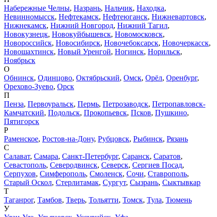
Набережные Челны
,
Назрань
,
Нальчик
,
Находка
,
Невинномысск
,
Нефтекамск
,
Нефтеюганск
,
Нижневартовск
,
Нижнекамск
,
Нижний Новгород
,
Нижний Тагил
,
Новокузнецк
,
Новокуйбышевск
,
Новомосковск
,
Новороссийск
,
Новосибирск
,
Новочебоксарск
,
Новочеркасск
,
Новошахтинск
,
Новый Уренгой
,
Ногинск
,
Норильск
,
Ноябрьск
О
Обнинск
,
Одинцово
,
Октябрьский
,
Омск
,
Орёл
,
Оренбург
,
Орехово-Зуево
,
Орск
П
Пенза
,
Первоуральск
,
Пермь
,
Петрозаводск
,
Петропавловск-
Камчатский
,
Подольск
,
Прокопьевск
,
Псков
,
Пушкино
,
Пятигорск
Р
Раменское
,
Ростов-на-Дону
,
Рубцовск
,
Рыбинск
,
Рязань
С
Салават
,
Самара
,
Санкт-Петербург
,
Саранск
,
Саратов
,
Севастополь
,
Северодвинск
,
Северск
,
Сергиев Посад
,
Серпухов
,
Симферополь
,
Смоленск
,
Сочи
,
Ставрополь
,
Старый Оскол
,
Стерлитамак
,
Сургут
,
Сызрань
,
Сыктывкар
Т
Таганрог
,
Тамбов
,
Тверь
,
Тольятти
,
Томск
,
Тула
,
Тюмень
У