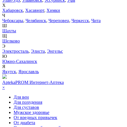
Улан-Удэ
,
Ульяновск
,
Уссурийск
,
Уфа
Х
Хабаровск
,
Хасавюрт
,
Химки
Ч
Чебоксары
,
Челябинск
,
Череповец
,
Черкесск
,
Чита
Ш
Шахты
Щ
Щелково
Э
Электросталь
,
Элиста
,
Энгельс
Ю
Южно-Сахалинск
Я
Якутск
,
Ярославль
AptekaPROM
Интернет-Аптека
×
Для вен
Для похудения
Для суставов
Мужское здоровье
От вредных привычек
От диабета