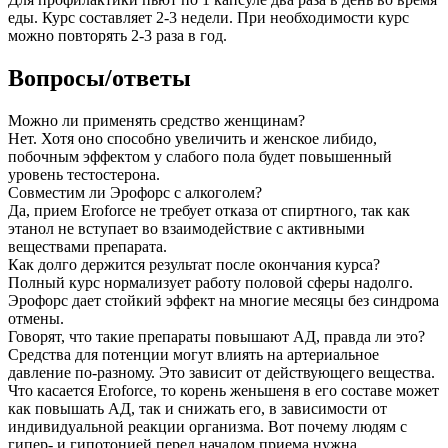
еды. Курс составляет 2-3 недели. При необходимости курс
можно повторять 2-3 раза в год.
Вопросы/ответы
Можно ли применять средство женщинам?
Нет. Хотя оно способно увеличить и женское либидо,
побочным эффектом у слабого пола будет повышенный
уровень тестостерона.
Совместим ли Эрофорс с алкоголем?
Да, прием Eroforce не требует отказа от спиртного, так как
этанол не вступает во взаимодействие с активными
веществами препарата.
Как долго держится результат после окончания курса?
Полный курс нормализует работу половой сферы надолго.
Эрофорс дает стойкий эффект на многие месяцы без синдрома
отмены.
Говорят, что такие препараты повышают АД, правда ли это?
Средства для потенции могут влиять на артериальное
давление по-разному. Это зависит от действующего вещества.
Что касается Eroforce, то корень женьшеня в его составе может
как повышать АД, так и снижать его, в зависимости от
индивидуальной реакции организма. Вот почему людям с
гипер- и гипотонией перед началом приема нужна