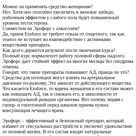
Можно ли применять средство женщинам?
Нет. Хотя оно способно увеличить и женское либидо,
побочным эффектом у слабого пола будет повышенный
уровень тестостерона.
Совместим ли Эрофорс с алкоголем?
Да, прием Eroforce не требует отказа от спиртного, так как
этанол не вступает во взаимодействие с активными
веществами препарата.
Как долго держится результат после окончания курса?
Полный курс нормализует работу половой сферы надолго.
Эрофорс дает стойкий эффект на многие месяцы без синдрома
отмены.
Говорят, что такие препараты повышают АД, правда ли это?
Средства для потенции могут влиять на артериальное
давление по-разному. Это зависит от действующего вещества.
Что касается Eroforce, то корень женьшеня в его составе может
как повышать АД, так и снижать его, в зависимости от
индивидуальной реакции организма. Вот почему людям с
гипер- и гипотонией перед началом приема нужна
консультация лечащего врача.
Эрофорс – эффективный и безопасный препарат, который
избавит от сексуальных расстройств и увеличит удовольствие
от половой жизни. В его состав входят натуральные