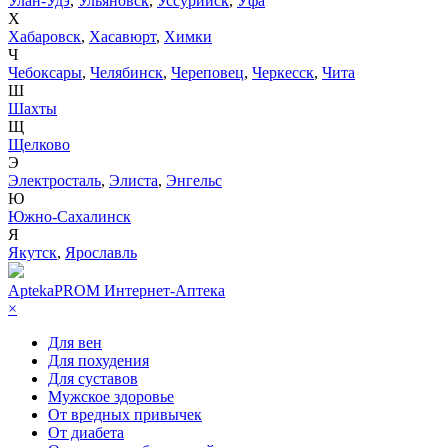
Улан-Удэ
,
Ульяновск
,
Уссурийск
,
Уфа
Х
Хабаровск
,
Хасавюрт
,
Химки
Ч
Чебоксары
,
Челябинск
,
Череповец
,
Черкесск
,
Чита
Ш
Шахты
Щ
Щелково
Э
Электросталь
,
Элиста
,
Энгельс
Ю
Южно-Сахалинск
Я
Якутск
,
Ярославль
AptekaPROM
Интернет-Аптека
×
Для вен
Для похудения
Для суставов
Мужское здоровье
От вредных привычек
От диабета