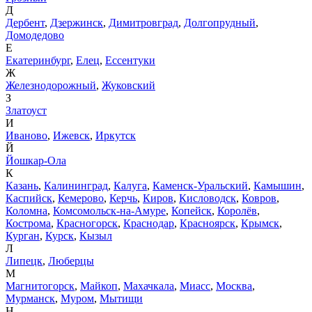
Д
Дербент
,
Дзержинск
,
Димитровград
,
Долгопрудный
,
Домодедово
Е
Екатеринбург
,
Елец
,
Ессентуки
Ж
Железнодорожный
,
Жуковский
З
Златоуст
И
Иваново
,
Ижевск
,
Иркутск
Й
Йошкар-Ола
К
Казань
,
Калининград
,
Калуга
,
Каменск-Уральский
,
Камышин
,
Каспийск
,
Кемерово
,
Керчь
,
Киров
,
Кисловодск
,
Ковров
,
Коломна
,
Комсомольск-на-Амуре
,
Копейск
,
Королёв
,
Кострома
,
Красногорск
,
Краснодар
,
Красноярск
,
Крымск
,
Курган
,
Курск
,
Кызыл
Л
Липецк
,
Люберцы
М
Магнитогорск
,
Майкоп
,
Махачкала
,
Миасс
,
Москва
,
Мурманск
,
Муром
,
Мытищи
Н