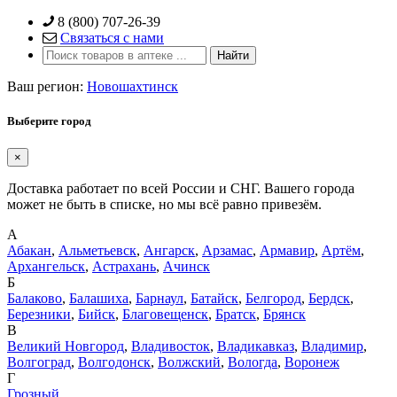
Skip
8 (800) 707-26-39
to
Связаться с нами
content
Ваш регион:
Новошахтинск
Выберите город
×
Доставка работает по всей России и СНГ. Вашего города
может не быть в списке, но мы всё равно привезём.
А
Абакан
,
Альметьевск
,
Ангарск
,
Арзамас
,
Армавир
,
Артём
,
Архангельск
,
Астрахань
,
Ачинск
Б
Балаково
,
Балашиха
,
Барнаул
,
Батайск
,
Белгород
,
Бердск
,
Березники
,
Бийск
,
Благовещенск
,
Братск
,
Брянск
В
Великий Новгород
,
Владивосток
,
Владикавказ
,
Владимир
,
Волгоград
,
Волгодонск
,
Волжский
,
Вологда
,
Воронеж
Г
Грозный