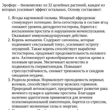
Эрофорс – биокомплекс из 32 целебных растений, каждое из
которых усиливает эффект остальных. Основу составляют:
Ягоды карликовой пальмы. Мощный афродизиак
стимулирует потенцию. Бета-ситостеролы в составе ягод
снижают уровень дигидротестостерона, борются с
воспалением простаты и нарушением мочеиспускания.
Оказывают иммуномодулирующее действие.
Корень женьшеня. Содержит сапонины, которые
поднимают сексуальный тонус, усиливают остроту
опущений. Также корень способствует выработке
тестостерона, продлевает продолжительность полового
акта. Активизирует кровообращение и приток крови к
половым органам. Увеличивает количество и
подвижность сперматозоидов. Повышает
стрессоустойчивость, снимает тревожность и синдром
ожидания неудачи.
Родиола розовая. Нормализует проходимость нервных
волокон, способствует синтезу мужских гормонов.
Природный антиоксидант, предотвращает развитие рака
мочевого пузыря и аденомы простаты. Благодаря
наличию адаптогенов применяется для лечения
психоэмоциональной импотенции, борется со стрессом,
повышает жизненные силы и энергию.