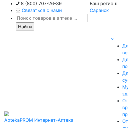
Skip
8 (800) 707-26-39
Ваш регион:
to
Связаться с нами
Саранск
content
×
Д
ве
Д
по
Д
су
М
зд
О
вр
пр
AptekaPROM
Интернет-Аптека
О