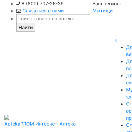
Skip
8 (800) 707-26-39
Ваш регион:
to
Связаться с нами
Мытищи
content
×
Д
ве
Д
по
Д
су
М
зд
О
вр
пр
AptekaPROM
Интернет-Аптека
О