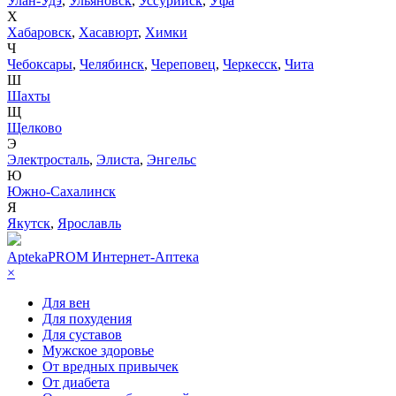
Улан-Удэ
,
Ульяновск
,
Уссурийск
,
Уфа
Х
Хабаровск
,
Хасавюрт
,
Химки
Ч
Чебоксары
,
Челябинск
,
Череповец
,
Черкесск
,
Чита
Ш
Шахты
Щ
Щелково
Э
Электросталь
,
Элиста
,
Энгельс
Ю
Южно-Сахалинск
Я
Якутск
,
Ярославль
AptekaPROM
Интернет-Аптека
×
Для вен
Для похудения
Для суставов
Мужское здоровье
От вредных привычек
От диабета