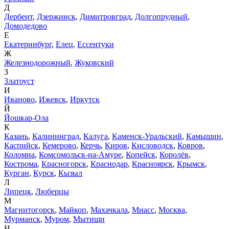
Д
Дербент
,
Дзержинск
,
Димитровград
,
Долгопрудный
,
Домодедово
Е
Екатеринбург
,
Елец
,
Ессентуки
Ж
Железнодорожный
,
Жуковский
З
Златоуст
И
Иваново
,
Ижевск
,
Иркутск
Й
Йошкар-Ола
К
Казань
,
Калининград
,
Калуга
,
Каменск-Уральский
,
Камышин
,
Каспийск
,
Кемерово
,
Керчь
,
Киров
,
Кисловодск
,
Ковров
,
Коломна
,
Комсомольск-на-Амуре
,
Копейск
,
Королёв
,
Кострома
,
Красногорск
,
Краснодар
,
Красноярск
,
Крымск
,
Курган
,
Курск
,
Кызыл
Л
Липецк
,
Люберцы
М
Магнитогорск
,
Майкоп
,
Махачкала
,
Миасс
,
Москва
,
Мурманск
,
Муром
,
Мытищи
Н