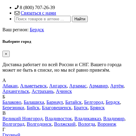
Skip
8 (800) 707-26-39
to
Связаться с нами
content
Ваш регион:
Бердск
Выберите город
×
Доставка работает по всей России и СНГ. Вашего города
может не быть в списке, но мы всё равно привезём.
А
Абакан
,
Альметьевск
,
Ангарск
,
Арзамас
,
Армавир
,
Артём
,
Архангельск
,
Астрахань
,
Ачинск
Б
Балаково
,
Балашиха
,
Барнаул
,
Батайск
,
Белгород
,
Бердск
,
Березники
,
Бийск
,
Благовещенск
,
Братск
,
Брянск
В
Великий Новгород
,
Владивосток
,
Владикавказ
,
Владимир
,
Волгоград
,
Волгодонск
,
Волжский
,
Вологда
,
Воронеж
Г
Грозный