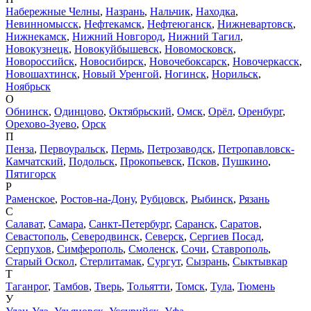
Набережные Челны
,
Назрань
,
Нальчик
,
Находка
,
Невинномысск
,
Нефтекамск
,
Нефтеюганск
,
Нижневартовск
,
Нижнекамск
,
Нижний Новгород
,
Нижний Тагил
,
Новокузнецк
,
Новокуйбышевск
,
Новомосковск
,
Новороссийск
,
Новосибирск
,
Новочебоксарск
,
Новочеркасск
,
Новошахтинск
,
Новый Уренгой
,
Ногинск
,
Норильск
,
Ноябрьск
О
Обнинск
,
Одинцово
,
Октябрьский
,
Омск
,
Орёл
,
Оренбург
,
Орехово-Зуево
,
Орск
П
Пенза
,
Первоуральск
,
Пермь
,
Петрозаводск
,
Петропавловск-
Камчатский
,
Подольск
,
Прокопьевск
,
Псков
,
Пушкино
,
Пятигорск
Р
Раменское
,
Ростов-на-Дону
,
Рубцовск
,
Рыбинск
,
Рязань
С
Салават
,
Самара
,
Санкт-Петербург
,
Саранск
,
Саратов
,
Севастополь
,
Северодвинск
,
Северск
,
Сергиев Посад
,
Серпухов
,
Симферополь
,
Смоленск
,
Сочи
,
Ставрополь
,
Старый Оскол
,
Стерлитамак
,
Сургут
,
Сызрань
,
Сыктывкар
Т
Таганрог
,
Тамбов
,
Тверь
,
Тольятти
,
Томск
,
Тула
,
Тюмень
У