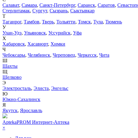
Салават
,
Самара
,
Санкт-Петербург
,
Саранск
,
Саратов
,
Севастоп
Стерлитамак
,
Сургут
,
Сызрань
,
Сыктывкар
Т
Таганрог
,
Тамбов
,
Тверь
,
Тольятти
,
Томск
,
Тула
,
Тюмень
У
Улан-Удэ
,
Ульяновск
,
Уссурийск
,
Уфа
Х
Хабаровск
,
Хасавюрт
,
Химки
Ч
Чебоксары
,
Челябинск
,
Череповец
,
Черкесск
,
Чита
Ш
Шахты
Щ
Щелково
Э
Электросталь
,
Элиста
,
Энгельс
Ю
Южно-Сахалинск
Я
Якутск
,
Ярославль
AptekaPROM
Интернет-Аптека
×