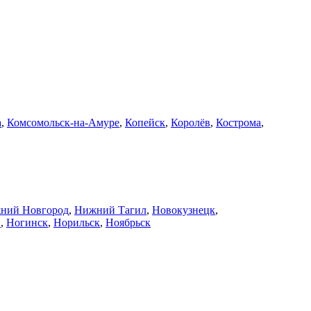
а
,
Комсомольск-на-Амуре
,
Копейск
,
Королёв
,
Кострома
,
ний Новгород
,
Нижний Тагил
,
Новокузнецк
,
й
,
Ногинск
,
Норильск
,
Ноябрьск