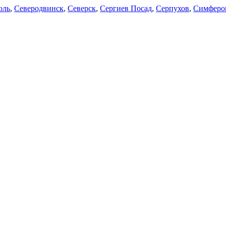
оль
,
Северодвинск
,
Северск
,
Сергиев Посад
,
Серпухов
,
Симферо