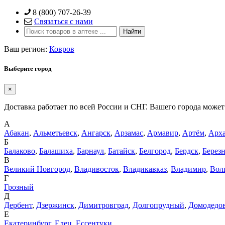
Skip
8 (800) 707-26-39
to
Связаться с нами
content
Ваш регион:
Ковров
Выберите город
×
Доставка работает по всей России и СНГ. Вашего города может 
А
Абакан
,
Альметьевск
,
Ангарск
,
Арзамас
,
Армавир
,
Артём
,
Арха
Б
Балаково
,
Балашиха
,
Барнаул
,
Батайск
,
Белгород
,
Бердск
,
Берез
В
Великий Новгород
,
Владивосток
,
Владикавказ
,
Владимир
,
Вол
Г
Грозный
Д
Дербент
,
Дзержинск
,
Димитровград
,
Долгопрудный
,
Домодедо
Е
Екатеринбург
,
Елец
,
Ессентуки