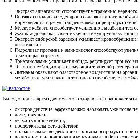
Фаллостон относится к препаратам на натуральной, раститель
Экстракт ашвагандхи способствует устранению нервного
Вытяжка плодов филодендрона содержит много необходим
нормализация и регуляция деятельности репродуктивно
Мускус кабарги способствует усилению выработки тестос
Желчь медведя оказывает иммуностимулирующее, тонизир
Экстракт сибирской заразихи усиливает кровообращение 
десятилетий.
Гидролизат протеина и аминокислот способствуют увеличе
заметно расширяется.
Триэтаноламин усиливает либидо, регулирует процесс эя
Эластин необходим для стимуляции тканевой регенерации
Лигнаны оказывают благотворное воздействие на органи
метаболизм, усиливают потенцию и способствуют стойк
Вывод о пользе крема для мужского здоровья напрашивается са
быстрое действие: эффект можно наблюдать уже после п
доступная цена;
легкость в применении;
продолжительность действия;
положительное воздействие на органы репродуктивной с
возможность использования мужчинами любого возраста