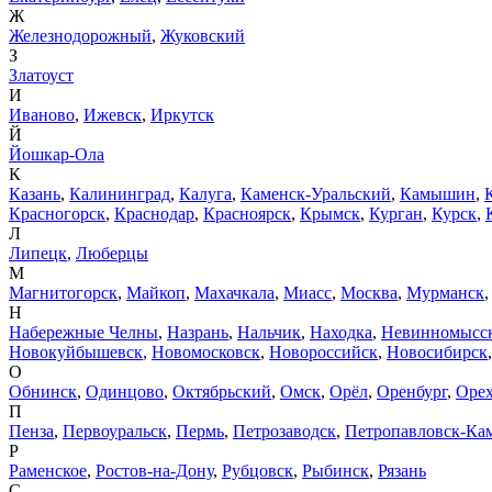
Ж
Железнодорожный
,
Жуковский
З
Златоуст
И
Иваново
,
Ижевск
,
Иркутск
Й
Йошкар-Ола
К
Казань
,
Калининград
,
Калуга
,
Каменск-Уральский
,
Камышин
,
Красногорск
,
Краснодар
,
Красноярск
,
Крымск
,
Курган
,
Курск
,
Л
Липецк
,
Люберцы
М
Магнитогорск
,
Майкоп
,
Махачкала
,
Миасс
,
Москва
,
Мурманск
Н
Набережные Челны
,
Назрань
,
Нальчик
,
Находка
,
Невинномысс
Новокуйбышевск
,
Новомосковск
,
Новороссийск
,
Новосибирск
О
Обнинск
,
Одинцово
,
Октябрьский
,
Омск
,
Орёл
,
Оренбург
,
Орех
П
Пенза
,
Первоуральск
,
Пермь
,
Петрозаводск
,
Петропавловск-Ка
Р
Раменское
,
Ростов-на-Дону
,
Рубцовск
,
Рыбинск
,
Рязань
С