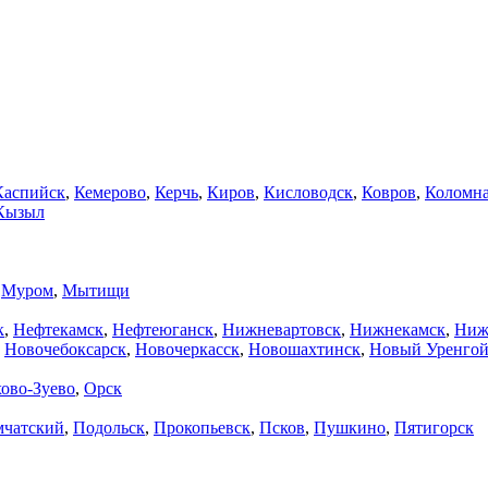
Каспийск
,
Кемерово
,
Керчь
,
Киров
,
Кисловодск
,
Ковров
,
Коломн
Кызыл
,
Муром
,
Мытищи
к
,
Нефтекамск
,
Нефтеюганск
,
Нижневартовск
,
Нижнекамск
,
Ниж
,
Новочебоксарск
,
Новочеркасск
,
Новошахтинск
,
Новый Уренго
ово-Зуево
,
Орск
мчатский
,
Подольск
,
Прокопьевск
,
Псков
,
Пушкино
,
Пятигорск