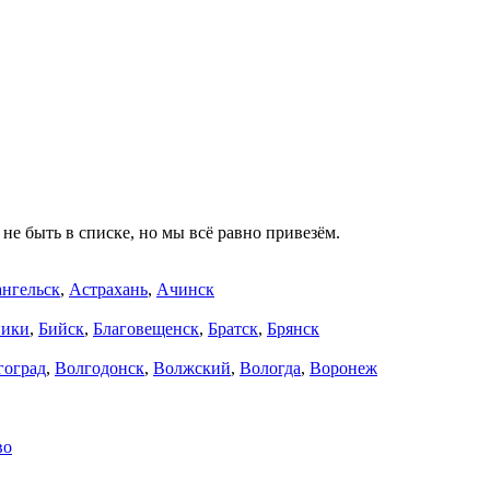
не быть в списке, но мы всё равно привезём.
нгельск
,
Астрахань
,
Ачинск
ники
,
Бийск
,
Благовещенск
,
Братск
,
Брянск
гоград
,
Волгодонск
,
Волжский
,
Вологда
,
Воронеж
во