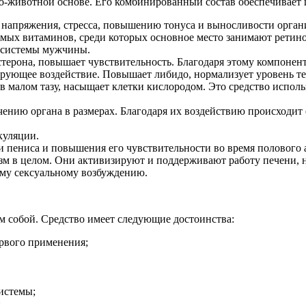
но-животной основе. Его комбинированный состав обеспечивает 
 напряжения, стресса, повышению тонуса и выносливости орган
ых витаминов, среди которых основное место занимают ретино
й системы мужчины.
терона, повышает чувствительность. Благодаря этому компонент
ующее воздействие. Повышает либидо, нормализует уровень те
в малом тазу, насыщает клетки кислородом. Это средство испо
нию органа в размерах. Благодаря их воздействию происходит е
куляции.
 пениса и повышения его чувствительности во время полового а
зм в целом. Они активизируют и поддерживают работу печени, 
ому сексуальному возбуждению.
м собой. Средство имеет следующие достоинства:
ервого применения;
истемы;
;