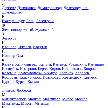
Д
Дербент
,
Дзержинск
,
Димитровград
,
Долгопрудный
,
Домодедово
Е
Екатеринбург
,
Елец
,
Ессентуки
Ж
Железнодорожный
,
Жуковский
З
Златоуст
И
Иваново
,
Ижевск
,
Иркутск
Й
Йошкар-Ола
К
Казань
,
Калининград
,
Калуга
,
Каменск-Уральский
,
Камышин
,
Каспийск
,
Кемерово
,
Керчь
,
Киров
,
Кисловодск
,
Ковров
,
Коломна
,
Комсомольск-на-Амуре
,
Копейск
,
Королёв
,
Кострома
,
Красногорск
,
Краснодар
,
Красноярск
,
Крымск
,
Курган
,
Курск
,
Кызыл
Л
Липецк
,
Люберцы
М
Магнитогорск
,
Майкоп
,
Махачкала
,
Миасс
,
Москва
,
Мурманск
,
Муром
,
Мытищи
Н