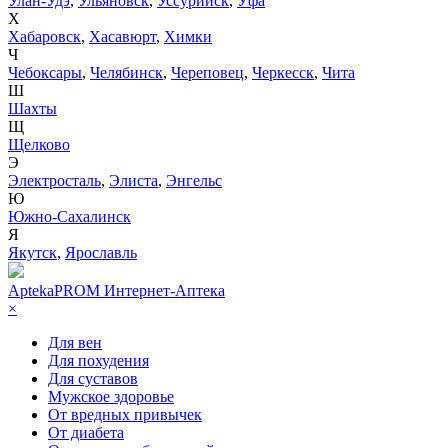
Улан-Удэ
,
Ульяновск
,
Уссурийск
,
Уфа
Х
Хабаровск
,
Хасавюрт
,
Химки
Ч
Чебоксары
,
Челябинск
,
Череповец
,
Черкесск
,
Чита
Ш
Шахты
Щ
Щелково
Э
Электросталь
,
Элиста
,
Энгельс
Ю
Южно-Сахалинск
Я
Якутск
,
Ярославль
AptekaPROM
Интернет-Аптека
×
Для вен
Для похудения
Для суставов
Мужское здоровье
От вредных привычек
От диабета