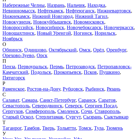
Набережные Челны
,
Назрань
,
Нальчик
,
Находка
,
Невинномысск
,
Нефтекамск
,
Нефтеюганск
,
Нижневартовск
,
Нижнекамск
,
Нижний Новгород
,
Нижний Тагил
,
Новокузнецк
,
Новокуйбышевск
,
Новомосковск
,
Новороссийск
,
Новосибирск
,
Новочебоксарск
,
Новочеркасск
,
Новошахтинск
,
Новый Уренгой
,
Ногинск
,
Норильск
,
Ноябрьск
О
Обнинск
,
Одинцово
,
Октябрьский
,
Омск
,
Орёл
,
Оренбург
,
Орехово-Зуево
,
Орск
П
Пенза
,
Первоуральск
,
Пермь
,
Петрозаводск
,
Петропавловск-
Камчатский
,
Подольск
,
Прокопьевск
,
Псков
,
Пушкино
,
Пятигорск
Р
Раменское
,
Ростов-на-Дону
,
Рубцовск
,
Рыбинск
,
Рязань
С
Салават
,
Самара
,
Санкт-Петербург
,
Саранск
,
Саратов
,
Севастополь
,
Северодвинск
,
Северск
,
Сергиев Посад
,
Серпухов
,
Симферополь
,
Смоленск
,
Сочи
,
Ставрополь
,
Старый Оскол
,
Стерлитамак
,
Сургут
,
Сызрань
,
Сыктывкар
Т
Таганрог
,
Тамбов
,
Тверь
,
Тольятти
,
Томск
,
Тула
,
Тюмень
У