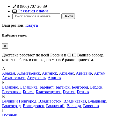
Skip
8 (800) 707-26-39
to
Связаться с нами
content
Ваш регион:
Калуга
Выберите город
×
Доставка работает по всей России и СНГ. Вашего города
может не быть в списке, но мы всё равно привезём.
А
Абакан
,
Альметьевск
,
Ангарск
,
Арзамас
,
Армавир
,
Артём
,
Архангельск
,
Астрахань
,
Ачинск
Б
Балаково
,
Балашиха
,
Барнаул
,
Батайск
,
Белгород
,
Бердск
,
Березники
,
Бийск
,
Благовещенск
,
Братск
,
Брянск
В
Великий Новгород
,
Владивосток
,
Владикавказ
,
Владимир
,
Волгоград
,
Волгодонск
,
Волжский
,
Вологда
,
Воронеж
Г
Грозный