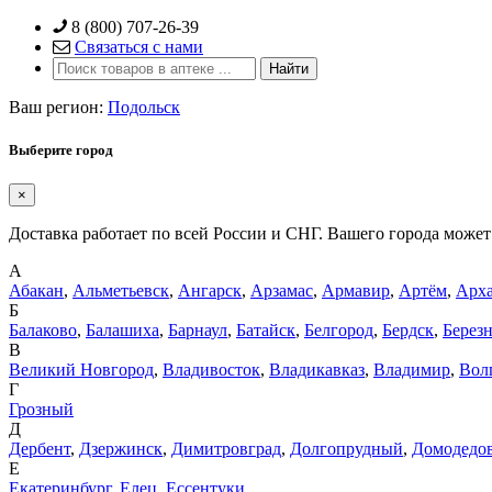
Skip
8 (800) 707-26-39
to
Связаться с нами
content
Ваш регион:
Подольск
Выберите город
×
Доставка работает по всей России и СНГ. Вашего города может 
А
Абакан
,
Альметьевск
,
Ангарск
,
Арзамас
,
Армавир
,
Артём
,
Арха
Б
Балаково
,
Балашиха
,
Барнаул
,
Батайск
,
Белгород
,
Бердск
,
Берез
В
Великий Новгород
,
Владивосток
,
Владикавказ
,
Владимир
,
Вол
Г
Грозный
Д
Дербент
,
Дзержинск
,
Димитровград
,
Долгопрудный
,
Домодедо
Е
Екатеринбург
,
Елец
,
Ессентуки