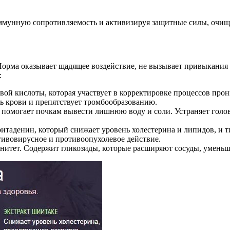
ммунную сопротивляемость и активизируя защитные силы, очища
Норма оказывает щадящее воздействие, не вызывает привыкания
:
ой кислоты, которая участвует в корректировке процессов прон
сть крови и препятствует тромбообразованию.
 помогает почкам вывести лишнюю воду и соли. Устраняет головн
итаденин, который снижает уровень холестерина и липидов, и 
ивовирусное и противоопухолевое действие.
унитет. Содержит гликозиды, которые расширяют сосуды, уменьш