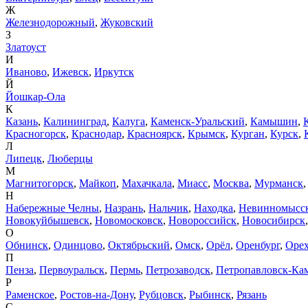
Ж
Железнодорожный
,
Жуковский
З
Златоуст
И
Иваново
,
Ижевск
,
Иркутск
Й
Йошкар-Ола
К
Казань
,
Калининград
,
Калуга
,
Каменск-Уральский
,
Камышин
,
Красногорск
,
Краснодар
,
Красноярск
,
Крымск
,
Курган
,
Курск
,
Л
Липецк
,
Люберцы
М
Магнитогорск
,
Майкоп
,
Махачкала
,
Миасс
,
Москва
,
Мурманск
Н
Набережные Челны
,
Назрань
,
Нальчик
,
Находка
,
Невинномысс
Новокуйбышевск
,
Новомосковск
,
Новороссийск
,
Новосибирск
О
Обнинск
,
Одинцово
,
Октябрьский
,
Омск
,
Орёл
,
Оренбург
,
Орех
П
Пенза
,
Первоуральск
,
Пермь
,
Петрозаводск
,
Петропавловск-Ка
Р
Раменское
,
Ростов-на-Дону
,
Рубцовск
,
Рыбинск
,
Рязань
С