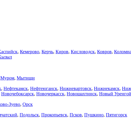
Каспийск
,
Кемерово
,
Керчь
,
Киров
,
Кисловодск
,
Ковров
,
Коломн
Кызыл
,
Муром
,
Мытищи
к
,
Нефтекамск
,
Нефтеюганск
,
Нижневартовск
,
Нижнекамск
,
Ниж
,
Новочебоксарск
,
Новочеркасск
,
Новошахтинск
,
Новый Уренго
ово-Зуево
,
Орск
мчатский
,
Подольск
,
Прокопьевск
,
Псков
,
Пушкино
,
Пятигорск