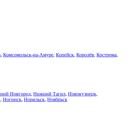
а
,
Комсомольск-на-Амуре
,
Копейск
,
Королёв
,
Кострома
,
ний Новгород
,
Нижний Тагил
,
Новокузнецк
,
й
,
Ногинск
,
Норильск
,
Ноябрьск