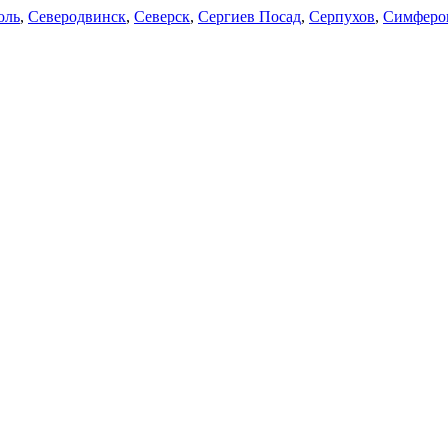
оль
,
Северодвинск
,
Северск
,
Сергиев Посад
,
Серпухов
,
Симферо