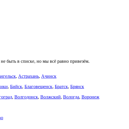
не быть в списке, но мы всё равно привезём.
нгельск
,
Астрахань
,
Ачинск
ники
,
Бийск
,
Благовещенск
,
Братск
,
Брянск
гоград
,
Волгодонск
,
Волжский
,
Вологда
,
Воронеж
во