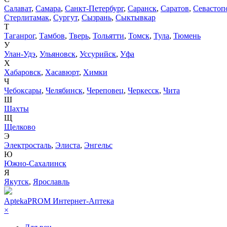
Салават
,
Самара
,
Санкт-Петербург
,
Саранск
,
Саратов
,
Севастоп
Стерлитамак
,
Сургут
,
Сызрань
,
Сыктывкар
Т
Таганрог
,
Тамбов
,
Тверь
,
Тольятти
,
Томск
,
Тула
,
Тюмень
У
Улан-Удэ
,
Ульяновск
,
Уссурийск
,
Уфа
Х
Хабаровск
,
Хасавюрт
,
Химки
Ч
Чебоксары
,
Челябинск
,
Череповец
,
Черкесск
,
Чита
Ш
Шахты
Щ
Щелково
Э
Электросталь
,
Элиста
,
Энгельс
Ю
Южно-Сахалинск
Я
Якутск
,
Ярославль
AptekaPROM
Интернет-Аптека
×