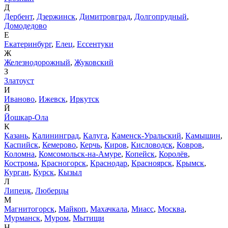
Д
Дербент
,
Дзержинск
,
Димитровград
,
Долгопрудный
,
Домодедово
Е
Екатеринбург
,
Елец
,
Ессентуки
Ж
Железнодорожный
,
Жуковский
З
Златоуст
И
Иваново
,
Ижевск
,
Иркутск
Й
Йошкар-Ола
К
Казань
,
Калининград
,
Калуга
,
Каменск-Уральский
,
Камышин
,
Каспийск
,
Кемерово
,
Керчь
,
Киров
,
Кисловодск
,
Ковров
,
Коломна
,
Комсомольск-на-Амуре
,
Копейск
,
Королёв
,
Кострома
,
Красногорск
,
Краснодар
,
Красноярск
,
Крымск
,
Курган
,
Курск
,
Кызыл
Л
Липецк
,
Люберцы
М
Магнитогорск
,
Майкоп
,
Махачкала
,
Миасс
,
Москва
,
Мурманск
,
Муром
,
Мытищи
Н