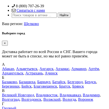
Skip
8 (800) 707-26-39
to
Связаться с нами
content
Ваш регион:
Щелково
Выберите город
×
Доставка работает по всей России и СНГ. Вашего города
может не быть в списке, но мы всё равно привезём.
А
Абакан
,
Альметьевск
,
Ангарск
,
Арзамас
,
Армавир
,
Артём
,
Архангельск
,
Астрахань
,
Ачинск
Б
Балаково
,
Балашиха
,
Барнаул
,
Батайск
,
Белгород
,
Бердск
,
Березники
,
Бийск
,
Благовещенск
,
Братск
,
Брянск
В
Великий Новгород
,
Владивосток
,
Владикавказ
,
Владимир
,
Волгоград
,
Волгодонск
,
Волжский
,
Вологда
,
Воронеж
Г
Грозный