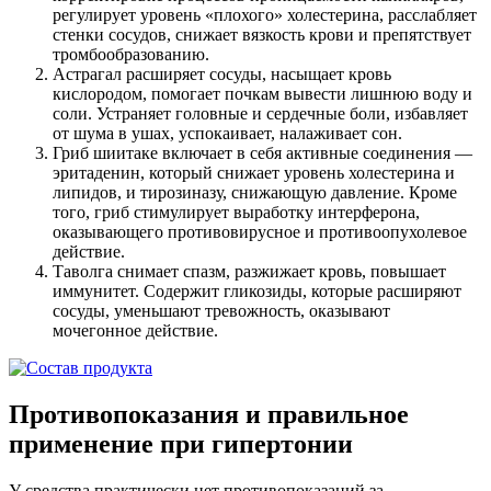
регулирует уровень «плохого» холестерина, расслабляет
стенки сосудов, снижает вязкость крови и препятствует
тромбообразованию.
Астрагал расширяет сосуды, насыщает кровь
кислородом, помогает почкам вывести лишнюю воду и
соли. Устраняет головные и сердечные боли, избавляет
от шума в ушах, успокаивает, налаживает сон.
Гриб шиитаке включает в себя активные соединения —
эритаденин, который снижает уровень холестерина и
липидов, и тирозиназу, снижающую давление. Кроме
того, гриб стимулирует выработку интерферона,
оказывающего противовирусное и противоопухолевое
действие.
Таволга снимает спазм, разжижает кровь, повышает
иммунитет. Содержит гликозиды, которые расширяют
сосуды, уменьшают тревожность, оказывают
мочегонное действие.
Противопоказания и правильное
применение при гипертонии
У средства практически нет противопоказаний за