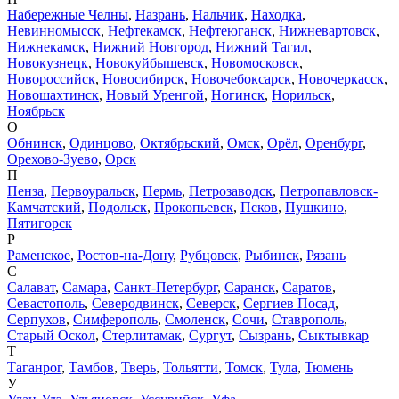
Набережные Челны
,
Назрань
,
Нальчик
,
Находка
,
Невинномысск
,
Нефтекамск
,
Нефтеюганск
,
Нижневартовск
,
Нижнекамск
,
Нижний Новгород
,
Нижний Тагил
,
Новокузнецк
,
Новокуйбышевск
,
Новомосковск
,
Новороссийск
,
Новосибирск
,
Новочебоксарск
,
Новочеркасск
,
Новошахтинск
,
Новый Уренгой
,
Ногинск
,
Норильск
,
Ноябрьск
О
Обнинск
,
Одинцово
,
Октябрьский
,
Омск
,
Орёл
,
Оренбург
,
Орехово-Зуево
,
Орск
П
Пенза
,
Первоуральск
,
Пермь
,
Петрозаводск
,
Петропавловск-
Камчатский
,
Подольск
,
Прокопьевск
,
Псков
,
Пушкино
,
Пятигорск
Р
Раменское
,
Ростов-на-Дону
,
Рубцовск
,
Рыбинск
,
Рязань
С
Салават
,
Самара
,
Санкт-Петербург
,
Саранск
,
Саратов
,
Севастополь
,
Северодвинск
,
Северск
,
Сергиев Посад
,
Серпухов
,
Симферополь
,
Смоленск
,
Сочи
,
Ставрополь
,
Старый Оскол
,
Стерлитамак
,
Сургут
,
Сызрань
,
Сыктывкар
Т
Таганрог
,
Тамбов
,
Тверь
,
Тольятти
,
Томск
,
Тула
,
Тюмень
У