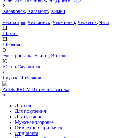
Улан-Удэ
,
Ульяновск
,
Уссурийск
,
Уфа
Х
Хабаровск
,
Хасавюрт
,
Химки
Ч
Чебоксары
,
Челябинск
,
Череповец
,
Черкесск
,
Чита
Ш
Шахты
Щ
Щелково
Э
Электросталь
,
Элиста
,
Энгельс
Ю
Южно-Сахалинск
Я
Якутск
,
Ярославль
AptekaPROM
Интернет-Аптека
×
Для вен
Для похудения
Для суставов
Мужское здоровье
От вредных привычек
От диабета