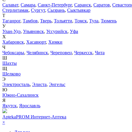
Салават
,
Самара
,
Санкт-Петербург
,
Саранск
,
Саратов
,
Севастоп
Стерлитамак
,
Сургут
,
Сызрань
,
Сыктывкар
Т
Таганрог
,
Тамбов
,
Тверь
,
Тольятти
,
Томск
,
Тула
,
Тюмень
У
Улан-Удэ
,
Ульяновск
,
Уссурийск
,
Уфа
Х
Хабаровск
,
Хасавюрт
,
Химки
Ч
Чебоксары
,
Челябинск
,
Череповец
,
Черкесск
,
Чита
Ш
Шахты
Щ
Щелково
Э
Электросталь
,
Элиста
,
Энгельс
Ю
Южно-Сахалинск
Я
Якутск
,
Ярославль
AptekaPROM
Интернет-Аптека
×