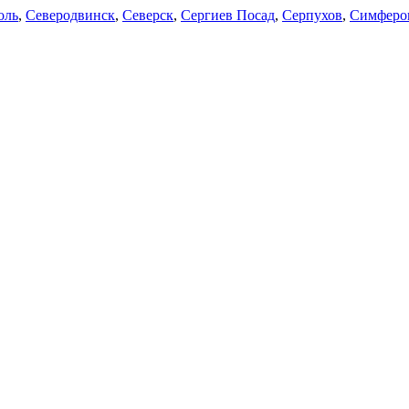
оль
,
Северодвинск
,
Северск
,
Сергиев Посад
,
Серпухов
,
Симферо