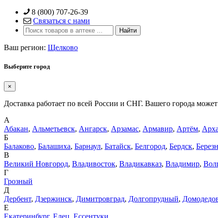
Skip
8 (800) 707-26-39
to
Связаться с нами
content
Ваш регион:
Щелково
Выберите город
×
Доставка работает по всей России и СНГ. Вашего города может 
А
Абакан
,
Альметьевск
,
Ангарск
,
Арзамас
,
Армавир
,
Артём
,
Арха
Б
Балаково
,
Балашиха
,
Барнаул
,
Батайск
,
Белгород
,
Бердск
,
Берез
В
Великий Новгород
,
Владивосток
,
Владикавказ
,
Владимир
,
Вол
Г
Грозный
Д
Дербент
,
Дзержинск
,
Димитровград
,
Долгопрудный
,
Домодедо
Е
Екатеринбург
,
Елец
,
Ессентуки