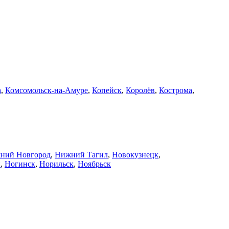
а
,
Комсомольск-на-Амуре
,
Копейск
,
Королёв
,
Кострома
,
ний Новгород
,
Нижний Тагил
,
Новокузнецк
,
й
,
Ногинск
,
Норильск
,
Ноябрьск