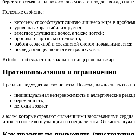
берется из семян льна, кокосового масла и плодов авокадо или
Полезные свойства:
кетогены способствуют сжигаю лишнего жира в проблемн
уровень сахара стабилизируется;
заметное улучшение волос, а также ногтей;
пропадают признаки отечности;
работа сердечной и сосудистой систем нормализируется;
последствия целлюлита нейтрализуются;
Ketodieta побеждает подкожный и висцеральный жир.
Противопоказания и ограничения
Препарат подходит далеко не всем. Поэтому важно знать его п
индивидуальная непереносимость и аллергические реакц
беременность;
детский возраст.
Людям, которые страдают сильнейшими заболеваниями сердца и
и только после консультации со специалистом. От капсул нужно
Как правильно применять (инструкция