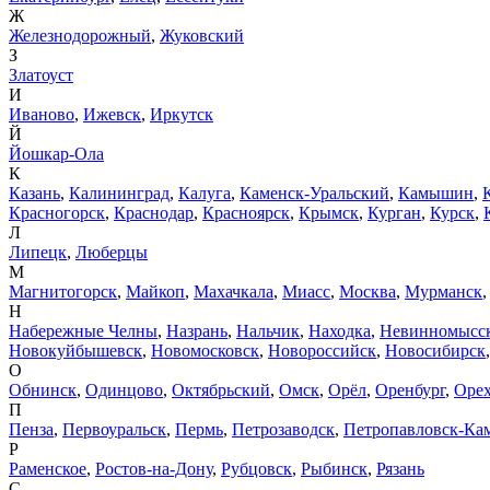
Ж
Железнодорожный
,
Жуковский
З
Златоуст
И
Иваново
,
Ижевск
,
Иркутск
Й
Йошкар-Ола
К
Казань
,
Калининград
,
Калуга
,
Каменск-Уральский
,
Камышин
,
Красногорск
,
Краснодар
,
Красноярск
,
Крымск
,
Курган
,
Курск
,
Л
Липецк
,
Люберцы
М
Магнитогорск
,
Майкоп
,
Махачкала
,
Миасс
,
Москва
,
Мурманск
Н
Набережные Челны
,
Назрань
,
Нальчик
,
Находка
,
Невинномысс
Новокуйбышевск
,
Новомосковск
,
Новороссийск
,
Новосибирск
О
Обнинск
,
Одинцово
,
Октябрьский
,
Омск
,
Орёл
,
Оренбург
,
Орех
П
Пенза
,
Первоуральск
,
Пермь
,
Петрозаводск
,
Петропавловск-Ка
Р
Раменское
,
Ростов-на-Дону
,
Рубцовск
,
Рыбинск
,
Рязань
С