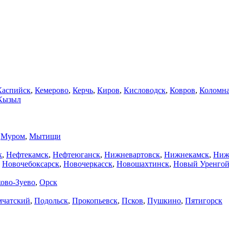
Каспийск
,
Кемерово
,
Керчь
,
Киров
,
Кисловодск
,
Ковров
,
Коломн
Кызыл
,
Муром
,
Мытищи
к
,
Нефтекамск
,
Нефтеюганск
,
Нижневартовск
,
Нижнекамск
,
Ниж
,
Новочебоксарск
,
Новочеркасск
,
Новошахтинск
,
Новый Уренго
ово-Зуево
,
Орск
мчатский
,
Подольск
,
Прокопьевск
,
Псков
,
Пушкино
,
Пятигорск