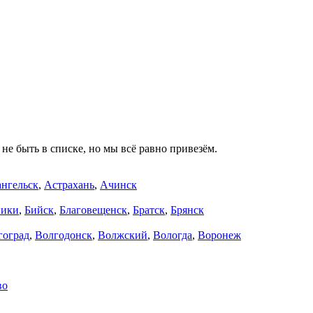
не быть в списке, но мы всё равно привезём.
нгельск
,
Астрахань
,
Ачинск
ники
,
Бийск
,
Благовещенск
,
Братск
,
Брянск
гоград
,
Волгодонск
,
Волжский
,
Вологда
,
Воронеж
во