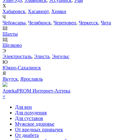
Улан-Удэ
,
Ульяновск
,
Уссурийск
,
Уфа
Х
Хабаровск
,
Хасавюрт
,
Химки
Ч
Чебоксары
,
Челябинск
,
Череповец
,
Черкесск
,
Чита
Ш
Шахты
Щ
Щелково
Э
Электросталь
,
Элиста
,
Энгельс
Ю
Южно-Сахалинск
Я
Якутск
,
Ярославль
AptekaPROM
Интернет-Аптека
×
Для вен
Для похудения
Для суставов
Мужское здоровье
От вредных привычек
От диабета