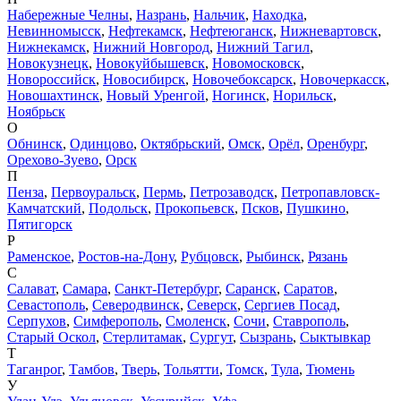
Набережные Челны
,
Назрань
,
Нальчик
,
Находка
,
Невинномысск
,
Нефтекамск
,
Нефтеюганск
,
Нижневартовск
,
Нижнекамск
,
Нижний Новгород
,
Нижний Тагил
,
Новокузнецк
,
Новокуйбышевск
,
Новомосковск
,
Новороссийск
,
Новосибирск
,
Новочебоксарск
,
Новочеркасск
,
Новошахтинск
,
Новый Уренгой
,
Ногинск
,
Норильск
,
Ноябрьск
О
Обнинск
,
Одинцово
,
Октябрьский
,
Омск
,
Орёл
,
Оренбург
,
Орехово-Зуево
,
Орск
П
Пенза
,
Первоуральск
,
Пермь
,
Петрозаводск
,
Петропавловск-
Камчатский
,
Подольск
,
Прокопьевск
,
Псков
,
Пушкино
,
Пятигорск
Р
Раменское
,
Ростов-на-Дону
,
Рубцовск
,
Рыбинск
,
Рязань
С
Салават
,
Самара
,
Санкт-Петербург
,
Саранск
,
Саратов
,
Севастополь
,
Северодвинск
,
Северск
,
Сергиев Посад
,
Серпухов
,
Симферополь
,
Смоленск
,
Сочи
,
Ставрополь
,
Старый Оскол
,
Стерлитамак
,
Сургут
,
Сызрань
,
Сыктывкар
Т
Таганрог
,
Тамбов
,
Тверь
,
Тольятти
,
Томск
,
Тула
,
Тюмень
У