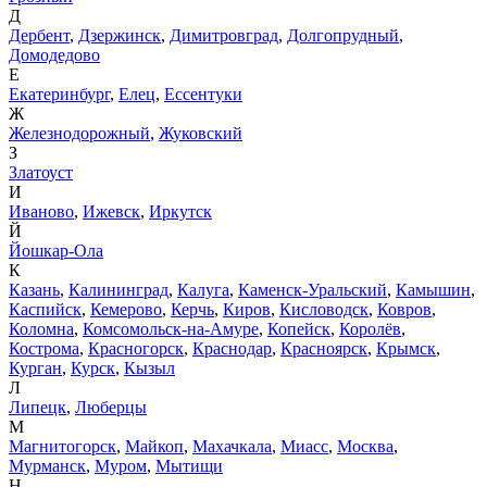
Д
Дербент
,
Дзержинск
,
Димитровград
,
Долгопрудный
,
Домодедово
Е
Екатеринбург
,
Елец
,
Ессентуки
Ж
Железнодорожный
,
Жуковский
З
Златоуст
И
Иваново
,
Ижевск
,
Иркутск
Й
Йошкар-Ола
К
Казань
,
Калининград
,
Калуга
,
Каменск-Уральский
,
Камышин
,
Каспийск
,
Кемерово
,
Керчь
,
Киров
,
Кисловодск
,
Ковров
,
Коломна
,
Комсомольск-на-Амуре
,
Копейск
,
Королёв
,
Кострома
,
Красногорск
,
Краснодар
,
Красноярск
,
Крымск
,
Курган
,
Курск
,
Кызыл
Л
Липецк
,
Люберцы
М
Магнитогорск
,
Майкоп
,
Махачкала
,
Миасс
,
Москва
,
Мурманск
,
Муром
,
Мытищи
Н