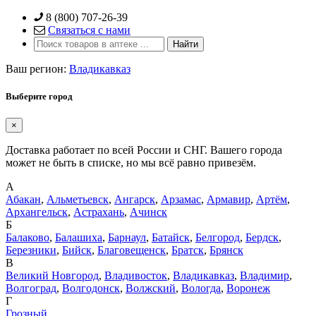
Skip
8 (800) 707-26-39
to
Связаться с нами
content
Ваш регион:
Владикавказ
Выберите город
×
Доставка работает по всей России и СНГ. Вашего города
может не быть в списке, но мы всё равно привезём.
А
Абакан
,
Альметьевск
,
Ангарск
,
Арзамас
,
Армавир
,
Артём
,
Архангельск
,
Астрахань
,
Ачинск
Б
Балаково
,
Балашиха
,
Барнаул
,
Батайск
,
Белгород
,
Бердск
,
Березники
,
Бийск
,
Благовещенск
,
Братск
,
Брянск
В
Великий Новгород
,
Владивосток
,
Владикавказ
,
Владимир
,
Волгоград
,
Волгодонск
,
Волжский
,
Вологда
,
Воронеж
Г
Грозный