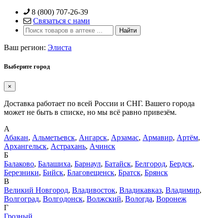
Skip
8 (800) 707-26-39
to
Связаться с нами
content
Ваш регион:
Элиста
Выберите город
×
Доставка работает по всей России и СНГ. Вашего города
может не быть в списке, но мы всё равно привезём.
А
Абакан
,
Альметьевск
,
Ангарск
,
Арзамас
,
Армавир
,
Артём
,
Архангельск
,
Астрахань
,
Ачинск
Б
Балаково
,
Балашиха
,
Барнаул
,
Батайск
,
Белгород
,
Бердск
,
Березники
,
Бийск
,
Благовещенск
,
Братск
,
Брянск
В
Великий Новгород
,
Владивосток
,
Владикавказ
,
Владимир
,
Волгоград
,
Волгодонск
,
Волжский
,
Вологда
,
Воронеж
Г
Грозный