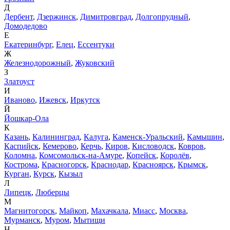
Д
Дербент
,
Дзержинск
,
Димитровград
,
Долгопрудный
,
Домодедово
Е
Екатеринбург
,
Елец
,
Ессентуки
Ж
Железнодорожный
,
Жуковский
З
Златоуст
И
Иваново
,
Ижевск
,
Иркутск
Й
Йошкар-Ола
К
Казань
,
Калининград
,
Калуга
,
Каменск-Уральский
,
Камышин
,
Каспийск
,
Кемерово
,
Керчь
,
Киров
,
Кисловодск
,
Ковров
,
Коломна
,
Комсомольск-на-Амуре
,
Копейск
,
Королёв
,
Кострома
,
Красногорск
,
Краснодар
,
Красноярск
,
Крымск
,
Курган
,
Курск
,
Кызыл
Л
Липецк
,
Люберцы
М
Магнитогорск
,
Майкоп
,
Махачкала
,
Миасс
,
Москва
,
Мурманск
,
Муром
,
Мытищи
Н