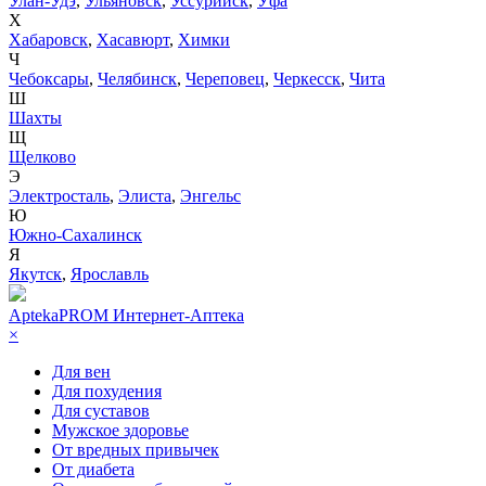
Улан-Удэ
,
Ульяновск
,
Уссурийск
,
Уфа
Х
Хабаровск
,
Хасавюрт
,
Химки
Ч
Чебоксары
,
Челябинск
,
Череповец
,
Черкесск
,
Чита
Ш
Шахты
Щ
Щелково
Э
Электросталь
,
Элиста
,
Энгельс
Ю
Южно-Сахалинск
Я
Якутск
,
Ярославль
AptekaPROM
Интернет-Аптека
×
Для вен
Для похудения
Для суставов
Мужское здоровье
От вредных привычек
От диабета