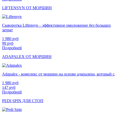
LIFTENSYN ОТ МОРЩИН
Сыворотка Liftensyn – эффективное омоложение без больших
затрат
1 980
руб
99
руб
Подробней
ADAPALEX ОТ МОРЩИН
Adapalex - комплекс от морщин на основе адапалена, который
1 980
руб
147
руб
Подробней
PEDI SPIN ДЛЯ СТОП