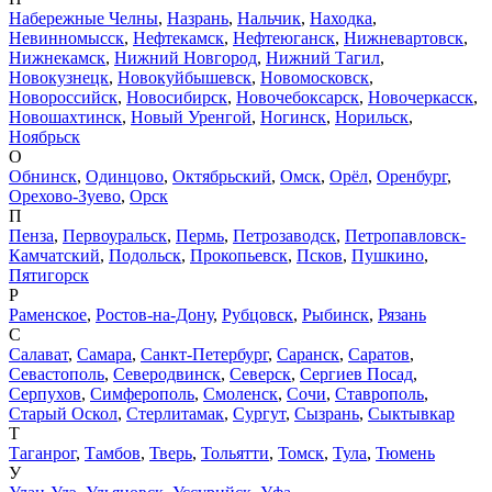
Набережные Челны
,
Назрань
,
Нальчик
,
Находка
,
Невинномысск
,
Нефтекамск
,
Нефтеюганск
,
Нижневартовск
,
Нижнекамск
,
Нижний Новгород
,
Нижний Тагил
,
Новокузнецк
,
Новокуйбышевск
,
Новомосковск
,
Новороссийск
,
Новосибирск
,
Новочебоксарск
,
Новочеркасск
,
Новошахтинск
,
Новый Уренгой
,
Ногинск
,
Норильск
,
Ноябрьск
О
Обнинск
,
Одинцово
,
Октябрьский
,
Омск
,
Орёл
,
Оренбург
,
Орехово-Зуево
,
Орск
П
Пенза
,
Первоуральск
,
Пермь
,
Петрозаводск
,
Петропавловск-
Камчатский
,
Подольск
,
Прокопьевск
,
Псков
,
Пушкино
,
Пятигорск
Р
Раменское
,
Ростов-на-Дону
,
Рубцовск
,
Рыбинск
,
Рязань
С
Салават
,
Самара
,
Санкт-Петербург
,
Саранск
,
Саратов
,
Севастополь
,
Северодвинск
,
Северск
,
Сергиев Посад
,
Серпухов
,
Симферополь
,
Смоленск
,
Сочи
,
Ставрополь
,
Старый Оскол
,
Стерлитамак
,
Сургут
,
Сызрань
,
Сыктывкар
Т
Таганрог
,
Тамбов
,
Тверь
,
Тольятти
,
Томск
,
Тула
,
Тюмень
У