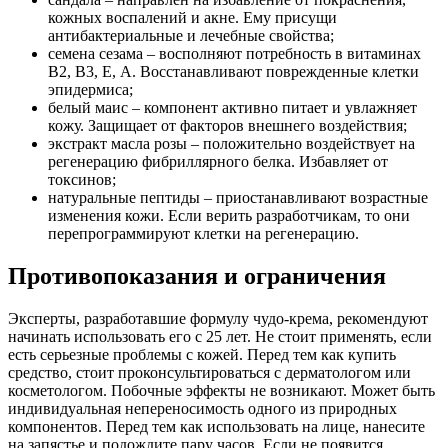
кожных воспалений и акне. Ему присущи
антибактериальные и лечебные свойства;
семена сезама – восполняют потребность в витаминах
В2, В3, Е, А. Восстанавливают поврежденные клетки
эпидермиса;
белый маис – компонент активно питает и увлажняет
кожу. Защищает от факторов внешнего воздействия;
экстракт масла розы – положительно воздействует на
регенерацию фибриллярного белка. Избавляет от
токсинов;
натуральные пептиды – приостанавливают возрастные
изменения кожи. Если верить разработчикам, то они
перепрограммируют клетки на регенерацию.
Противопоказания и ограничения
Эксперты, разработавшие формулу чудо-крема, рекомендуют
начинать использовать его с 25 лет. Не стоит применять, если
есть серьезные проблемы с кожей. Перед тем как купить
средство, стоит проконсультироваться с дерматологом или
косметологом. Побочные эффекты не возникают. Может быть
индивидуальная непереносимость одного из природных
компонентов. Перед тем как использовать на лице, нанесите
на запястье и подождите пару часов. Если не появится