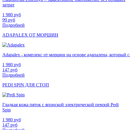
затрат
1 980
руб
99
руб
Подробней
ADAPALEX ОТ МОРЩИН
Adapalex - комплекс от морщин на основе адапалена, который
1 980
руб
147
руб
Подробней
PEDI SPIN ДЛЯ СТОП
Гладкая кожа пяток с японской электрической пемзой Pedi
Spin
1 980
руб
147
руб