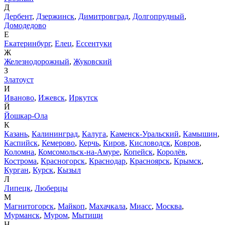
Д
Дербент
,
Дзержинск
,
Димитровград
,
Долгопрудный
,
Домодедово
Е
Екатеринбург
,
Елец
,
Ессентуки
Ж
Железнодорожный
,
Жуковский
З
Златоуст
И
Иваново
,
Ижевск
,
Иркутск
Й
Йошкар-Ола
К
Казань
,
Калининград
,
Калуга
,
Каменск-Уральский
,
Камышин
,
Каспийск
,
Кемерово
,
Керчь
,
Киров
,
Кисловодск
,
Ковров
,
Коломна
,
Комсомольск-на-Амуре
,
Копейск
,
Королёв
,
Кострома
,
Красногорск
,
Краснодар
,
Красноярск
,
Крымск
,
Курган
,
Курск
,
Кызыл
Л
Липецк
,
Люберцы
М
Магнитогорск
,
Майкоп
,
Махачкала
,
Миасс
,
Москва
,
Мурманск
,
Муром
,
Мытищи
Н