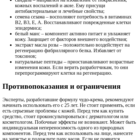
кожных воспалений и акне. Ему присущи
антибактериальные и лечебные свойства;
семена сезама – восполняют потребность в витаминах
В2, В3, Е, А. Восстанавливают поврежденные клетки
эпидермиса;
белый маис – компонент активно питает и увлажняет
кожу. Защищает от факторов внешнего воздействия;
экстракт масла розы – положительно воздействует на
регенерацию фибриллярного белка. Избавляет от
токсинов;
натуральные пептиды – приостанавливают возрастные
изменения кожи. Если верить разработчикам, то они
перепрограммируют клетки на регенерацию.
Противопоказания и ограничения
Эксперты, разработавшие формулу чудо-крема, рекомендуют
начинать использовать его с 25 лет. Не стоит применять, если
есть серьезные проблемы с кожей. Перед тем как купить
средство, стоит проконсультироваться с дерматологом или
косметологом. Побочные эффекты не возникают. Может быть
индивидуальная непереносимость одного из природных
компонентов. Перед тем как использовать на лице, нанесите
на запястье и подождите пару часов. Если не появится