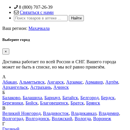
Skip
8 (800) 707-26-39
to
Связаться с нами
content
Ваш регион:
Махачкала
Выберите город
×
Доставка работает по всей России и СНГ. Вашего города
может не быть в списке, но мы всё равно привезём.
А
Абакан
,
Альметьевск
,
Ангарск
,
Арзамас
,
Армавир
,
Артём
,
Архангельск
,
Астрахань
,
Ачинск
Б
Балаково
,
Балашиха
,
Барнаул
,
Батайск
,
Белгород
,
Бердск
,
Березники
,
Бийск
,
Благовещенск
,
Братск
,
Брянск
В
Великий Новгород
,
Владивосток
,
Владикавказ
,
Владимир
,
Волгоград
,
Волгодонск
,
Волжский
,
Вологда
,
Воронеж
Г
Грозный