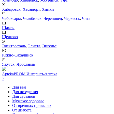
Улан-Удэ
,
Ульяновск
,
Уссурийск
,
Уфа
Х
Хабаровск
,
Хасавюрт
,
Химки
Ч
Чебоксары
,
Челябинск
,
Череповец
,
Черкесск
,
Чита
Ш
Шахты
Щ
Щелково
Э
Электросталь
,
Элиста
,
Энгельс
Ю
Южно-Сахалинск
Я
Якутск
,
Ярославль
AptekaPROM
Интернет-Аптека
×
Для вен
Для похудения
Для суставов
Мужское здоровье
От вредных привычек
От диабета