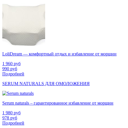
LoliDream — комфортный отдых и избавление от морщин
1 960
руб
990
руб
Подробней
SERUM NATURALS ДЛЯ ОМОЛОЖЕНИЯ
Serum naturals – гарантированное избавление от морщин
1 980
руб
978
руб
Подробней