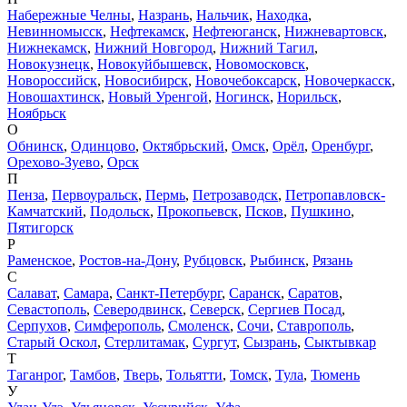
Набережные Челны
,
Назрань
,
Нальчик
,
Находка
,
Невинномысск
,
Нефтекамск
,
Нефтеюганск
,
Нижневартовск
,
Нижнекамск
,
Нижний Новгород
,
Нижний Тагил
,
Новокузнецк
,
Новокуйбышевск
,
Новомосковск
,
Новороссийск
,
Новосибирск
,
Новочебоксарск
,
Новочеркасск
,
Новошахтинск
,
Новый Уренгой
,
Ногинск
,
Норильск
,
Ноябрьск
О
Обнинск
,
Одинцово
,
Октябрьский
,
Омск
,
Орёл
,
Оренбург
,
Орехово-Зуево
,
Орск
П
Пенза
,
Первоуральск
,
Пермь
,
Петрозаводск
,
Петропавловск-
Камчатский
,
Подольск
,
Прокопьевск
,
Псков
,
Пушкино
,
Пятигорск
Р
Раменское
,
Ростов-на-Дону
,
Рубцовск
,
Рыбинск
,
Рязань
С
Салават
,
Самара
,
Санкт-Петербург
,
Саранск
,
Саратов
,
Севастополь
,
Северодвинск
,
Северск
,
Сергиев Посад
,
Серпухов
,
Симферополь
,
Смоленск
,
Сочи
,
Ставрополь
,
Старый Оскол
,
Стерлитамак
,
Сургут
,
Сызрань
,
Сыктывкар
Т
Таганрог
,
Тамбов
,
Тверь
,
Тольятти
,
Томск
,
Тула
,
Тюмень
У