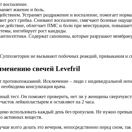
т воспаление.
раняет жжение и боль.
ействием. Устраняет раздражение и воспаление, помогает норма
яют рост грибка. Снимают воспаление, смягчают болевые ощуще
е действие, облегчает ПМС и боли при менструации, повышает 
темы, ингибирует рост кандиды.
 антисептики. Содержат сапонины, которые разрушают мембрану
и. Суппозитории не вызывают побочных реакций, привыкания и 
рименению свечей
Levefril
ет противопоказаний. Исключение – люди с индивидуальной неп
необходима консультация врача.
й тест. Он поможет проверить, нет ли у женщины сверхчувстви
участок лейкопластырем и оставляют на 2 часа.
димо использовать каждый день без пропусков. Не нужно превыш
о активных веществ.
ше всего делать это вечером, непосредственно перед сном, так 