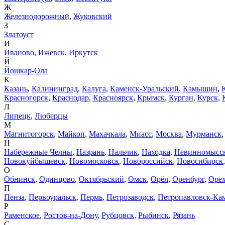
Ж
Железнодорожный
,
Жуковский
З
Златоуст
И
Иваново
,
Ижевск
,
Иркутск
Й
Йошкар-Ола
К
Казань
,
Калининград
,
Калуга
,
Каменск-Уральский
,
Камышин
,
Красногорск
,
Краснодар
,
Красноярск
,
Крымск
,
Курган
,
Курск
,
Л
Липецк
,
Люберцы
М
Магнитогорск
,
Майкоп
,
Махачкала
,
Миасс
,
Москва
,
Мурманск
Н
Набережные Челны
,
Назрань
,
Нальчик
,
Находка
,
Невинномысс
Новокуйбышевск
,
Новомосковск
,
Новороссийск
,
Новосибирск
О
Обнинск
,
Одинцово
,
Октябрьский
,
Омск
,
Орёл
,
Оренбург
,
Орех
П
Пенза
,
Первоуральск
,
Пермь
,
Петрозаводск
,
Петропавловск-Ка
Р
Раменское
,
Ростов-на-Дону
,
Рубцовск
,
Рыбинск
,
Рязань
С