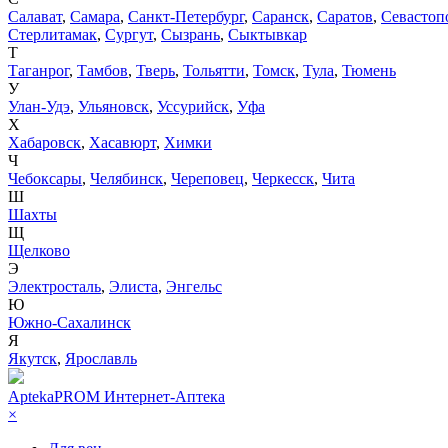
Салават
,
Самара
,
Санкт-Петербург
,
Саранск
,
Саратов
,
Севастоп
Стерлитамак
,
Сургут
,
Сызрань
,
Сыктывкар
Т
Таганрог
,
Тамбов
,
Тверь
,
Тольятти
,
Томск
,
Тула
,
Тюмень
У
Улан-Удэ
,
Ульяновск
,
Уссурийск
,
Уфа
Х
Хабаровск
,
Хасавюрт
,
Химки
Ч
Чебоксары
,
Челябинск
,
Череповец
,
Черкесск
,
Чита
Ш
Шахты
Щ
Щелково
Э
Электросталь
,
Элиста
,
Энгельс
Ю
Южно-Сахалинск
Я
Якутск
,
Ярославль
AptekaPROM
Интернет-Аптека
×