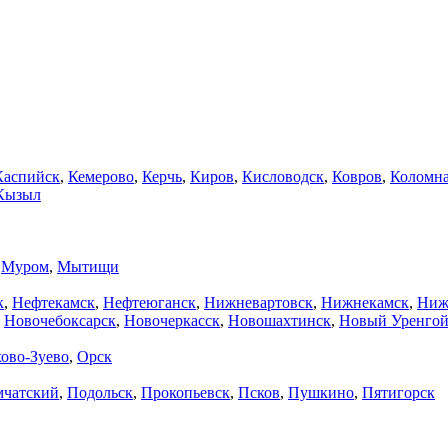
Каспийск
,
Кемерово
,
Керчь
,
Киров
,
Кисловодск
,
Ковров
,
Коломн
Кызыл
,
Муром
,
Мытищи
к
,
Нефтекамск
,
Нефтеюганск
,
Нижневартовск
,
Нижнекамск
,
Ниж
,
Новочебоксарск
,
Новочеркасск
,
Новошахтинск
,
Новый Уренго
ово-Зуево
,
Орск
мчатский
,
Подольск
,
Прокопьевск
,
Псков
,
Пушкино
,
Пятигорск