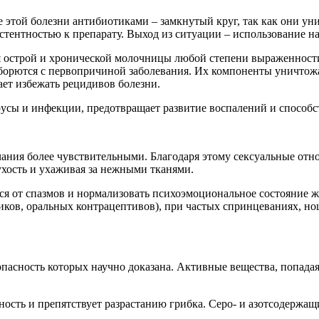
той болезни антибиотиками – замкнутый круг, так как они унич
зистентностью к препарату. Выход из ситуации – использование 
я острой и хронической молочницы любой степени выраженности
и борются с первопричиной заболевания. Их компоненты уничто
ет избежать рецидивов болезни.
усы и инфекции, предотвращает развитие воспалений и способс
ания более чувствительными. Благодаря этому сексуальные от
ухость и ухаживая за нежными тканями.
ся от спазмов и нормализовать психоэмоциональное состояние 
ков, оральных контрацептивов), при частых спринцеваниях, но
асность которых научно доказана. Активные вещества, попадая 
сть и препятствует разрастанию грибка. Серо- и азотсодержащи