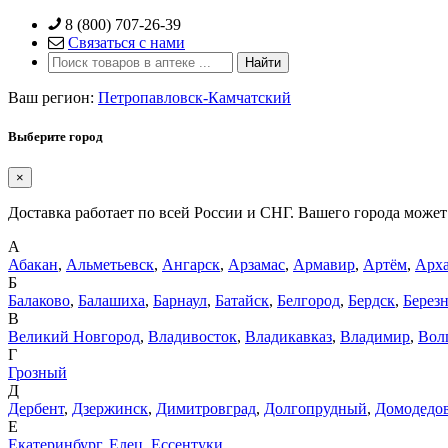
Skip
8 (800) 707-26-39
to
Связаться с нами
content
Ваш регион:
Петропавловск-Камчатский
Выберите город
×
Доставка работает по всей России и СНГ. Вашего города может 
А
Абакан
,
Альметьевск
,
Ангарск
,
Арзамас
,
Армавир
,
Артём
,
Арха
Б
Балаково
,
Балашиха
,
Барнаул
,
Батайск
,
Белгород
,
Бердск
,
Берез
В
Великий Новгород
,
Владивосток
,
Владикавказ
,
Владимир
,
Вол
Г
Грозный
Д
Дербент
,
Дзержинск
,
Димитровград
,
Долгопрудный
,
Домодедо
Е
Екатеринбург
,
Елец
,
Ессентуки