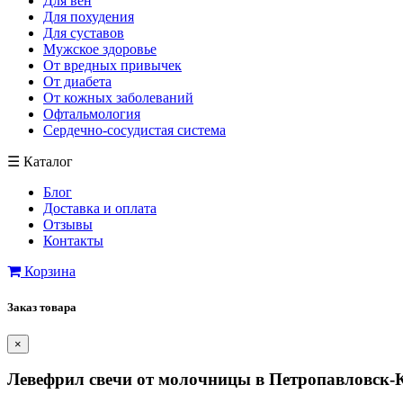
Для вен
Для похудения
Для суставов
Мужское здоровье
От вредных привычек
От диабета
От кожных заболеваний
Офтальмология
Сердечно-сосудистая система
☰
Каталог
Блог
Доставка и оплата
Отзывы
Контакты
Корзина
Заказ товара
×
Левефрил свечи от молочницы в Петропавловск-