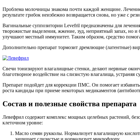
Проблема молочницы знакома почти каждой женщине. Лечение э
результате грибок неизбежно возвращается снова, но уже с ре
Вагинальные суппозитории Levefril предназначены для лечени
творожистые выделения, жжение, зуд, неприятный запах, но 
улучшают местный иммунитет. Таким образом, средство помога
Дополнительно препарат тормозит дремлющие (латентные) вир
Свечи тонизируют влагалищные стенки, делают нервные оконч
благотворное воздействие на слизистую влагалища, устраняя с
Препарат подойдет для коррекции ПМС. Он помогает избавить
роста кандиды при приеме некоторых медикаментов (антибиоти
Состав и полезные свойства препарата
Левефрил содержит комплекс мощных целебных растений, безоп
клеточном уровне:
Масло семян рукколы. Нормализует влагалищную кислотно
защищает слизистые и нормализует микрофлору.