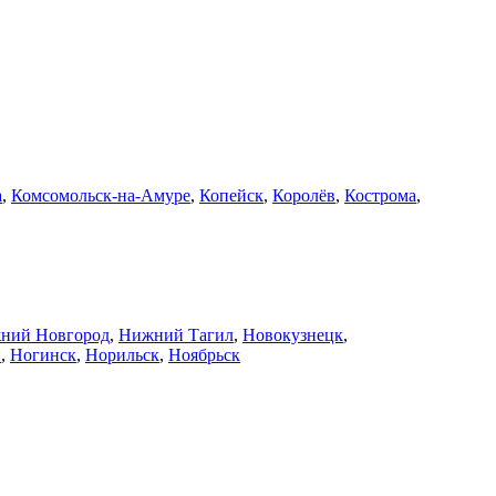
а
,
Комсомольск-на-Амуре
,
Копейск
,
Королёв
,
Кострома
,
ний Новгород
,
Нижний Тагил
,
Новокузнецк
,
й
,
Ногинск
,
Норильск
,
Ноябрьск