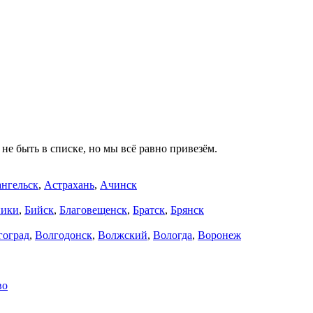
не быть в списке, но мы всё равно привезём.
нгельск
,
Астрахань
,
Ачинск
ники
,
Бийск
,
Благовещенск
,
Братск
,
Брянск
гоград
,
Волгодонск
,
Волжский
,
Вологда
,
Воронеж
во