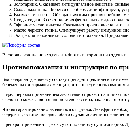
Золотарник. Оказывает антифунгальное действие, снимае
Смола ладанника. Борется с грибком, дезинфицирует, уст
Вытяжка из сосны. Обладает мягким противогрибковым д
Ягоды годжи. За счет наличия фенольных амидов подавл
Эфирное масло мимозы. Оказывает противовоспалительно
Масло черного тмина. Стимулирует работу иммунной сис
Экстракты толокнянки, солодки и стальника. Природные
В состав средства не входят антибиотики, гормоны и отдушк
Противопоказания и инструкция по п
Благодаря натуральному составу препарат практически не име
беременных и кормящих женщин, хоть перед использованием и 
Перед первым применением желательно провести аппликационны
свечой по коже запястья или локтевого сгиба, заклеивают этот 
Чтобы гарантированно избавиться от грибка, Левефрил необхо
содержит достаточное для любого случая молочницы количеств
Препарат применяют 1 раз в сутки по одному суппозиторию. Луч