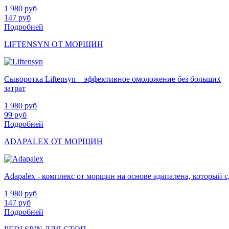
1 980
руб
147
руб
Подробней
LIFTENSYN ОТ МОРЩИН
Сыворотка Liftensyn – эффективное омоложение без больших
затрат
1 980
руб
99
руб
Подробней
ADAPALEX ОТ МОРЩИН
Adapalex - комплекс от морщин на основе адапалена, который
1 980
руб
147
руб
Подробней