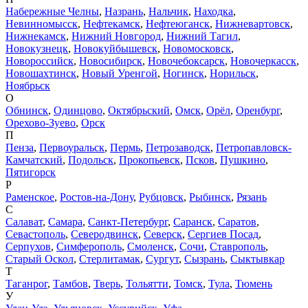
Набережные Челны
,
Назрань
,
Нальчик
,
Находка
,
Невинномысск
,
Нефтекамск
,
Нефтеюганск
,
Нижневартовск
,
Нижнекамск
,
Нижний Новгород
,
Нижний Тагил
,
Новокузнецк
,
Новокуйбышевск
,
Новомосковск
,
Новороссийск
,
Новосибирск
,
Новочебоксарск
,
Новочеркасск
,
Новошахтинск
,
Новый Уренгой
,
Ногинск
,
Норильск
,
Ноябрьск
О
Обнинск
,
Одинцово
,
Октябрьский
,
Омск
,
Орёл
,
Оренбург
,
Орехово-Зуево
,
Орск
П
Пенза
,
Первоуральск
,
Пермь
,
Петрозаводск
,
Петропавловск-
Камчатский
,
Подольск
,
Прокопьевск
,
Псков
,
Пушкино
,
Пятигорск
Р
Раменское
,
Ростов-на-Дону
,
Рубцовск
,
Рыбинск
,
Рязань
С
Салават
,
Самара
,
Санкт-Петербург
,
Саранск
,
Саратов
,
Севастополь
,
Северодвинск
,
Северск
,
Сергиев Посад
,
Серпухов
,
Симферополь
,
Смоленск
,
Сочи
,
Ставрополь
,
Старый Оскол
,
Стерлитамак
,
Сургут
,
Сызрань
,
Сыктывкар
Т
Таганрог
,
Тамбов
,
Тверь
,
Тольятти
,
Томск
,
Тула
,
Тюмень
У