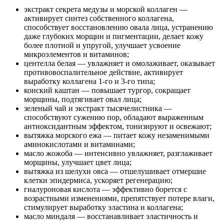
экстракт секрета медузы и морской коллаген —
активирует синтез собственного коллагена,
способствует восстановлению овала лица, устранению
даже глубоких морщин и пигментации, делает кожу
более плотной и упругой, улучшает усвоение
микроэлементов и витаминов;
центелла белая — увлажняет и омолаживает, оказывает
противовоспалительное действие, активирует
выработку коллагена 1-го и 3-го типа;
конский каштан — повышает тургор, сокращает
морщины, подтягивает овал лица;
зеленый чай и экстракт тысячелистника —
способствуют сужению пор, обладают выраженным
антиоксидантным эффектом, тонизируют и освежают;
вытяжка морского ежа — питает кожу незаменимыми
аминокислотами и витаминами;
масло жожоба — интенсивно увлажняет, разглаживает
морщины, улучшает цвет лица;
вытяжка из шелухи овса — отшелушивает отмершие
клетки эпидермиса, ускоряет регенерацию;
гиалуроновая кислота — эффективно борется с
возрастными изменениями, препятствует потере влаги,
стимулирует выработку эластина и коллагена;
масло миндаля — восстанавливает эластичность и