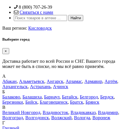
Skip
8 (800) 707-26-39
to
Связаться с нами
content
Ваш регион:
Кисловодск
Выберите город
×
Доставка работает по всей России и СНГ. Вашего города
может не быть в списке, но мы всё равно привезём.
А
Абакан
,
Альметьевск
,
Ангарск
,
Арзамас
,
Армавир
,
Артём
,
Архангельск
,
Астрахань
,
Ачинск
Б
Балаково
,
Балашиха
,
Барнаул
,
Батайск
,
Белгород
,
Бердск
,
Березники
,
Бийск
,
Благовещенск
,
Братск
,
Брянск
В
Великий Новгород
,
Владивосток
,
Владикавказ
,
Владимир
,
Волгоград
,
Волгодонск
,
Волжский
,
Вологда
,
Воронеж
Г
Грозный