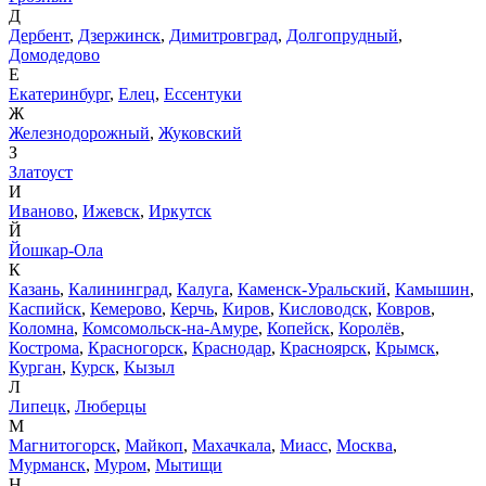
Д
Дербент
,
Дзержинск
,
Димитровград
,
Долгопрудный
,
Домодедово
Е
Екатеринбург
,
Елец
,
Ессентуки
Ж
Железнодорожный
,
Жуковский
З
Златоуст
И
Иваново
,
Ижевск
,
Иркутск
Й
Йошкар-Ола
К
Казань
,
Калининград
,
Калуга
,
Каменск-Уральский
,
Камышин
,
Каспийск
,
Кемерово
,
Керчь
,
Киров
,
Кисловодск
,
Ковров
,
Коломна
,
Комсомольск-на-Амуре
,
Копейск
,
Королёв
,
Кострома
,
Красногорск
,
Краснодар
,
Красноярск
,
Крымск
,
Курган
,
Курск
,
Кызыл
Л
Липецк
,
Люберцы
М
Магнитогорск
,
Майкоп
,
Махачкала
,
Миасс
,
Москва
,
Мурманск
,
Муром
,
Мытищи
Н