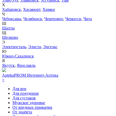
Улан-Удэ
,
Ульяновск
,
Уссурийск
,
Уфа
Х
Хабаровск
,
Хасавюрт
,
Химки
Ч
Чебоксары
,
Челябинск
,
Череповец
,
Черкесск
,
Чита
Ш
Шахты
Щ
Щелково
Э
Электросталь
,
Элиста
,
Энгельс
Ю
Южно-Сахалинск
Я
Якутск
,
Ярославль
AptekaPROM
Интернет-Аптека
×
Для вен
Для похудения
Для суставов
Мужское здоровье
От вредных привычек
От диабета