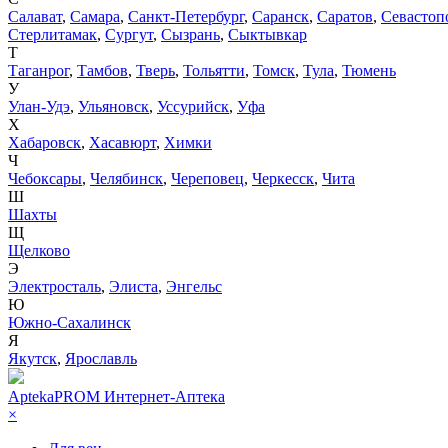
Салават
,
Самара
,
Санкт-Петербург
,
Саранск
,
Саратов
,
Севастоп
Стерлитамак
,
Сургут
,
Сызрань
,
Сыктывкар
Т
Таганрог
,
Тамбов
,
Тверь
,
Тольятти
,
Томск
,
Тула
,
Тюмень
У
Улан-Удэ
,
Ульяновск
,
Уссурийск
,
Уфа
Х
Хабаровск
,
Хасавюрт
,
Химки
Ч
Чебоксары
,
Челябинск
,
Череповец
,
Черкесск
,
Чита
Ш
Шахты
Щ
Щелково
Э
Электросталь
,
Элиста
,
Энгельс
Ю
Южно-Сахалинск
Я
Якутск
,
Ярославль
AptekaPROM
Интернет-Аптека
×