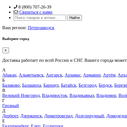
Skip
8 (800) 707-26-39
to
Связаться с нами
content
Ваш регион:
Петрозаводск
Выберите город
×
Доставка работает по всей России и СНГ. Вашего города может 
А
Абакан
,
Альметьевск
,
Ангарск
,
Арзамас
,
Армавир
,
Артём
,
Арха
Б
Балаково
,
Балашиха
,
Барнаул
,
Батайск
,
Белгород
,
Бердск
,
Берез
В
Великий Новгород
,
Владивосток
,
Владикавказ
,
Владимир
,
Вол
Г
Грозный
Д
Дербент
,
Дзержинск
,
Димитровград
,
Долгопрудный
,
Домодедо
Е
Екатеринбург
,
Елец
,
Ессентуки