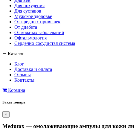
Для вен
Для похудения
Для суставов
Мужское здоровье
От вредных привычек
От диабета
От кожных заболеваний
Офтальмология
Сердечно-сосудистая система
☰
Каталог
Блог
Доставка и оплата
Отзывы
Контакты
Корзина
Заказ товара
×
Medutox — омолаживающие ампулы для кожи лиц