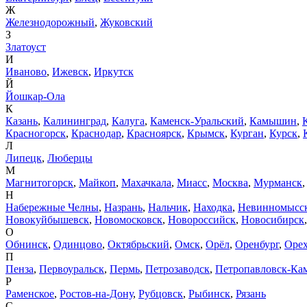
Ж
Железнодорожный
,
Жуковский
З
Златоуст
И
Иваново
,
Ижевск
,
Иркутск
Й
Йошкар-Ола
К
Казань
,
Калининград
,
Калуга
,
Каменск-Уральский
,
Камышин
,
Красногорск
,
Краснодар
,
Красноярск
,
Крымск
,
Курган
,
Курск
,
Л
Липецк
,
Люберцы
М
Магнитогорск
,
Майкоп
,
Махачкала
,
Миасс
,
Москва
,
Мурманск
Н
Набережные Челны
,
Назрань
,
Нальчик
,
Находка
,
Невинномысс
Новокуйбышевск
,
Новомосковск
,
Новороссийск
,
Новосибирск
О
Обнинск
,
Одинцово
,
Октябрьский
,
Омск
,
Орёл
,
Оренбург
,
Орех
П
Пенза
,
Первоуральск
,
Пермь
,
Петрозаводск
,
Петропавловск-Ка
Р
Раменское
,
Ростов-на-Дону
,
Рубцовск
,
Рыбинск
,
Рязань
С