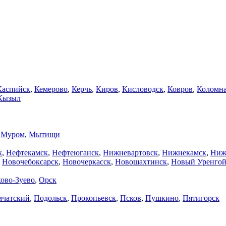
Каспийск
,
Кемерово
,
Керчь
,
Киров
,
Кисловодск
,
Ковров
,
Коломн
Кызыл
,
Муром
,
Мытищи
к
,
Нефтекамск
,
Нефтеюганск
,
Нижневартовск
,
Нижнекамск
,
Ниж
,
Новочебоксарск
,
Новочеркасск
,
Новошахтинск
,
Новый Уренго
ово-Зуево
,
Орск
мчатский
,
Подольск
,
Прокопьевск
,
Псков
,
Пушкино
,
Пятигорск