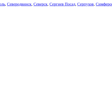
оль
,
Северодвинск
,
Северск
,
Сергиев Посад
,
Серпухов
,
Симферо