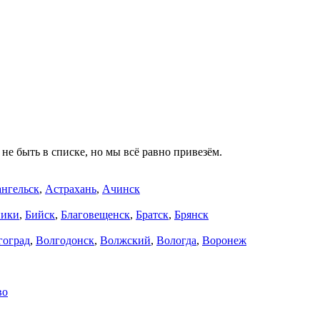
не быть в списке, но мы всё равно привезём.
нгельск
,
Астрахань
,
Ачинск
ники
,
Бийск
,
Благовещенск
,
Братск
,
Брянск
гоград
,
Волгодонск
,
Волжский
,
Вологда
,
Воронеж
во