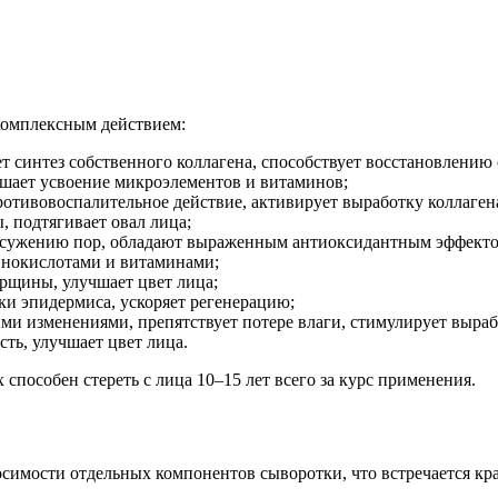
комплексным действием:
ет синтез собственного коллагена, способствует восстановлению
чшает усвоение микроэлементов и витаминов;
отивовоспалительное действие, активирует выработку коллагена 
 подтягивает овал лица;
т сужению пор, обладают выраженным антиоксидантным эффекто
инокислотами и витаминами;
рщины, улучшает цвет лица;
и эпидермиса, ускоряет регенерацию;
ми изменениями, препятствует потере влаги, стимулирует вырабо
ть, улучшает цвет лица.
способен стереть с лица 10–15 лет всего за курс применения.
осимости отдельных компонентов сыворотки, что встречается кра