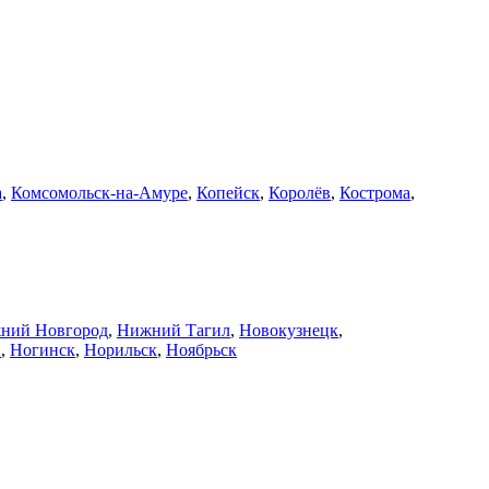
а
,
Комсомольск-на-Амуре
,
Копейск
,
Королёв
,
Кострома
,
ний Новгород
,
Нижний Тагил
,
Новокузнецк
,
й
,
Ногинск
,
Норильск
,
Ноябрьск