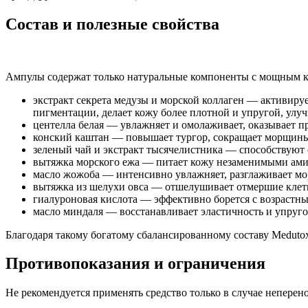
Состав и полезные свойства
Ампулы содержат только натуральные компоненты с мощным 
экстракт секрета медузы и морской коллаген — активиру
пигментации, делает кожу более плотной и упругой, улу
центелла белая — увлажняет и омолаживает, оказывает пр
конский каштан — повышает тургор, сокращает морщины,
зеленый чай и экстракт тысячелистника — способствую
вытяжка морского ежа — питает кожу незаменимыми ам
масло жожоба — интенсивно увлажняет, разглаживает мо
вытяжка из шелухи овса — отшелушивает отмершие клетк
гиалуроновая кислота — эффективно борется с возрастны
масло миндаля — восстанавливает эластичность и упругос
Благодаря такому богатому сбалансированному составу Medutox 
Противопоказания и ограничения
Не рекомендуется применять средство только в случае неперен