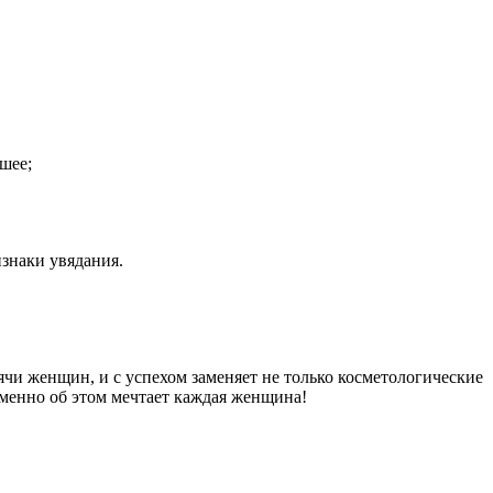
 шее;
изнаки увядания.
и женщин, и с успехом заменяет не только косметологические
именно об этом мечтает каждая женщина!