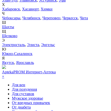
Улан-Удэ
,
Ульяновск
,
Уссурийск
,
Уфа
Х
Хабаровск
,
Хасавюрт
,
Химки
Ч
Чебоксары
,
Челябинск
,
Череповец
,
Черкесск
,
Чита
Ш
Шахты
Щ
Щелково
Э
Электросталь
,
Элиста
,
Энгельс
Ю
Южно-Сахалинск
Я
Якутск
,
Ярославль
AptekaPROM
Интернет-Аптека
×
Для вен
Для похудения
Для суставов
Мужское здоровье
От вредных привычек
От диабета