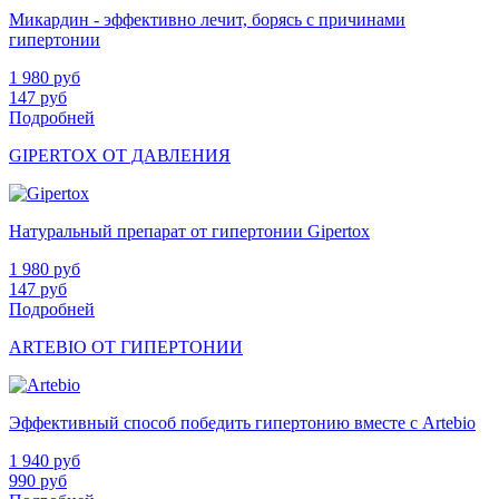
Микардин - эффективно лечит, борясь с причинами
гипертонии
1 980
руб
147
руб
Подробней
GIPERTOX ОТ ДАВЛЕНИЯ
Натуральный препарат от гипертонии Gipertox
1 980
руб
147
руб
Подробней
ARTEBIO ОТ ГИПЕРТОНИИ
Эффективный способ победить гипертонию вместе с Artebio
1 940
руб
990
руб