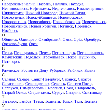
Набережные Челны
,
Назрань
,
Нальчик
,
Находка
,
Невинномысск
,
Нефтекамск
,
Нефтеюганск
,
Нижневартовск
,
Нижнекамск
,
Нижний Новгород
,
Нижний Тагил
,
Новокузнецк
,
Новокуйбышевск
,
Новомосковск
,
Новороссийск
,
Новосибирск
,
Новочебоксарск
,
Новочеркасск
,
Новошахтинск
,
Новый Уренгой
,
Ногинск
,
Норильск
,
Ноябрьск
О
Обнинск
,
Одинцово
,
Октябрьский
,
Омск
,
Орёл
,
Оренбург
,
Орехово-Зуево
,
Орск
П
Пенза
,
Первоуральск
,
Пермь
,
Петрозаводск
,
Петропавловск-
Камчатский
,
Подольск
,
Прокопьевск
,
Псков
,
Пушкино
,
Пятигорск
Р
Раменское
,
Ростов-на-Дону
,
Рубцовск
,
Рыбинск
,
Рязань
С
Салават
,
Самара
,
Санкт-Петербург
,
Саранск
,
Саратов
,
Севастополь
,
Северодвинск
,
Северск
,
Сергиев Посад
,
Серпухов
,
Симферополь
,
Смоленск
,
Сочи
,
Ставрополь
,
Старый Оскол
,
Стерлитамак
,
Сургут
,
Сызрань
,
Сыктывкар
Т
Таганрог
,
Тамбов
,
Тверь
,
Тольятти
,
Томск
,
Тула
,
Тюмень
У