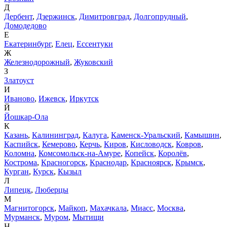
Д
Дербент
,
Дзержинск
,
Димитровград
,
Долгопрудный
,
Домодедово
Е
Екатеринбург
,
Елец
,
Ессентуки
Ж
Железнодорожный
,
Жуковский
З
Златоуст
И
Иваново
,
Ижевск
,
Иркутск
Й
Йошкар-Ола
К
Казань
,
Калининград
,
Калуга
,
Каменск-Уральский
,
Камышин
,
Каспийск
,
Кемерово
,
Керчь
,
Киров
,
Кисловодск
,
Ковров
,
Коломна
,
Комсомольск-на-Амуре
,
Копейск
,
Королёв
,
Кострома
,
Красногорск
,
Краснодар
,
Красноярск
,
Крымск
,
Курган
,
Курск
,
Кызыл
Л
Липецк
,
Люберцы
М
Магнитогорск
,
Майкоп
,
Махачкала
,
Миасс
,
Москва
,
Мурманск
,
Муром
,
Мытищи
Н