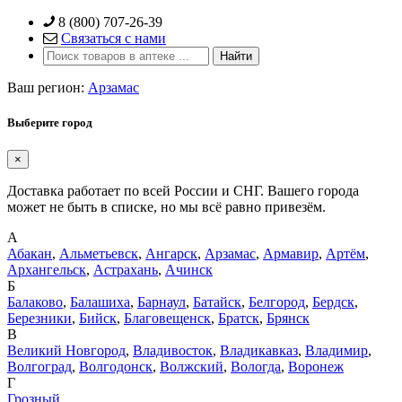
Skip
8 (800) 707-26-39
to
Связаться с нами
content
Ваш регион:
Арзамас
Выберите город
×
Доставка работает по всей России и СНГ. Вашего города
может не быть в списке, но мы всё равно привезём.
А
Абакан
,
Альметьевск
,
Ангарск
,
Арзамас
,
Армавир
,
Артём
,
Архангельск
,
Астрахань
,
Ачинск
Б
Балаково
,
Балашиха
,
Барнаул
,
Батайск
,
Белгород
,
Бердск
,
Березники
,
Бийск
,
Благовещенск
,
Братск
,
Брянск
В
Великий Новгород
,
Владивосток
,
Владикавказ
,
Владимир
,
Волгоград
,
Волгодонск
,
Волжский
,
Вологда
,
Воронеж
Г
Грозный