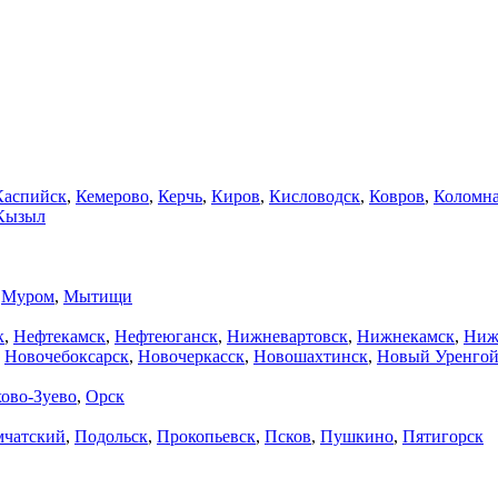
Каспийск
,
Кемерово
,
Керчь
,
Киров
,
Кисловодск
,
Ковров
,
Коломн
Кызыл
,
Муром
,
Мытищи
к
,
Нефтекамск
,
Нефтеюганск
,
Нижневартовск
,
Нижнекамск
,
Ниж
,
Новочебоксарск
,
Новочеркасск
,
Новошахтинск
,
Новый Уренго
ово-Зуево
,
Орск
мчатский
,
Подольск
,
Прокопьевск
,
Псков
,
Пушкино
,
Пятигорск