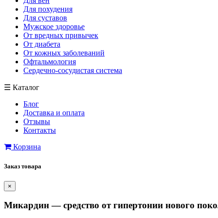
Для вен
Для похудения
Для суставов
Мужское здоровье
От вредных привычек
От диабета
От кожных заболеваний
Офтальмология
Сердечно-сосудистая система
☰
Каталог
Блог
Доставка и оплата
Отзывы
Контакты
Корзина
Заказ товара
×
Микардин — средство от гипертонии нового пок