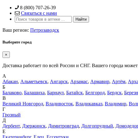
Skip
8 (800) 707-26-39
to
Связаться с нами
content
Ваш регион:
Петрозаводск
Выберите город
×
Доставка работает по всей России и СНГ. Вашего города может 
А
Абакан
,
Альметьевск
,
Ангарск
,
Арзамас
,
Армавир
,
Артём
,
Арха
Б
Балаково
,
Балашиха
,
Барнаул
,
Батайск
,
Белгород
,
Бердск
,
Берез
В
Великий Новгород
,
Владивосток
,
Владикавказ
,
Владимир
,
Вол
Г
Грозный
Д
Дербент
,
Дзержинск
,
Димитровград
,
Долгопрудный
,
Домодедо
Е
Екатеринбург
,
Елец
,
Ессентуки