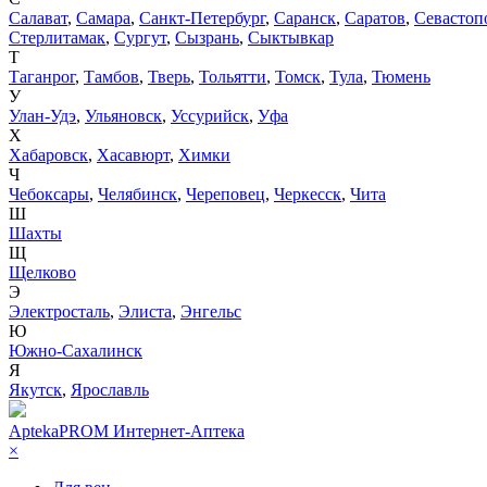
Салават
,
Самара
,
Санкт-Петербург
,
Саранск
,
Саратов
,
Севастоп
Стерлитамак
,
Сургут
,
Сызрань
,
Сыктывкар
Т
Таганрог
,
Тамбов
,
Тверь
,
Тольятти
,
Томск
,
Тула
,
Тюмень
У
Улан-Удэ
,
Ульяновск
,
Уссурийск
,
Уфа
Х
Хабаровск
,
Хасавюрт
,
Химки
Ч
Чебоксары
,
Челябинск
,
Череповец
,
Черкесск
,
Чита
Ш
Шахты
Щ
Щелково
Э
Электросталь
,
Элиста
,
Энгельс
Ю
Южно-Сахалинск
Я
Якутск
,
Ярославль
AptekaPROM
Интернет-Аптека
×