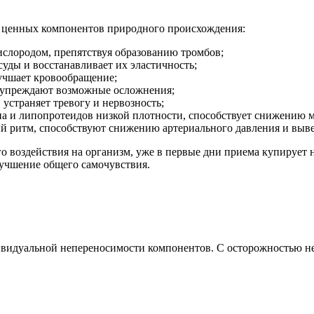
 ценных компонентов природного происхождения:
ислородом, препятствуя образованию тромбов;
суды и восстанавливает их эластичность;
лучшает кровообращение;
едупреждают возможные осложнения;
устраняет тревогу и нервозность;
на и липопротеидов низкой плотности, способствует снижению м
ый ритм, способствуют снижению артериального давления и вы
ого воздействия на организм, уже в первые дни приема купируе
учшение общего самочувствия.
ивидуальной непереносимости компонентов. С осторожностью не