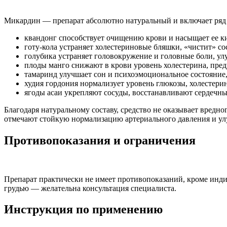
Микардин — препарат абсолютно натуральный и включает ряд
квандонг способствует очищению крови и насыщает ее к
готу-кола устраняет холестериновые бляшки, «чистит» со
голубика устраняет головокружение и головные боли, у
плоды манго снижают в крови уровень холестерина, пр
тамаринд улучшает сон и психоэмоциональное состояние, 
худия гордония нормализует уровень глюкозы, холестери
ягоды асаи укрепляют сосуды, восстанавливают сердечн
Благодаря натуральному составу, средство не оказывает вредн
отмечают стойкую нормализацию артериального давления и ул
Противопоказания и ограничения
Препарат практически не имеет противопоказаний, кроме инд
грудью — желательна консультация специалиста.
Инструкция по применению