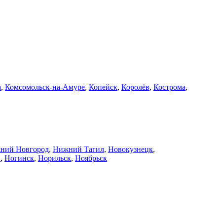
а
,
Комсомольск-на-Амуре
,
Копейск
,
Королёв
,
Кострома
,
ний Новгород
,
Нижний Тагил
,
Новокузнецк
,
й
,
Ногинск
,
Норильск
,
Ноябрьск