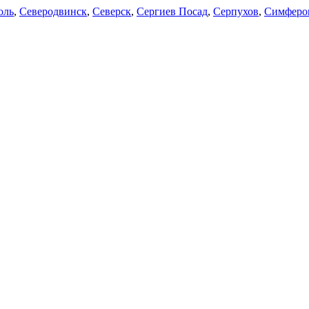
оль
,
Северодвинск
,
Северск
,
Сергиев Посад
,
Серпухов
,
Симферо