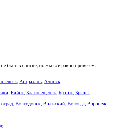
не быть в списке, но мы всё равно привезём.
нгельск
,
Астрахань
,
Ачинск
ники
,
Бийск
,
Благовещенск
,
Братск
,
Брянск
гоград
,
Волгодонск
,
Волжский
,
Вологда
,
Воронеж
во