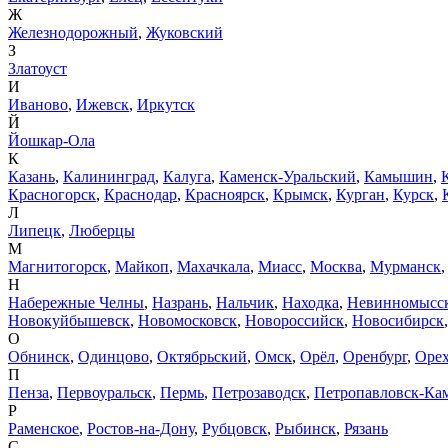
Ж
Железнодорожный
,
Жуковский
З
Златоуст
И
Иваново
,
Ижевск
,
Иркутск
Й
Йошкар-Ола
К
Казань
,
Калининград
,
Калуга
,
Каменск-Уральский
,
Камышин
,
Красногорск
,
Краснодар
,
Красноярск
,
Крымск
,
Курган
,
Курск
,
Л
Липецк
,
Люберцы
М
Магнитогорск
,
Майкоп
,
Махачкала
,
Миасс
,
Москва
,
Мурманск
Н
Набережные Челны
,
Назрань
,
Нальчик
,
Находка
,
Невинномысс
Новокуйбышевск
,
Новомосковск
,
Новороссийск
,
Новосибирск
О
Обнинск
,
Одинцово
,
Октябрьский
,
Омск
,
Орёл
,
Оренбург
,
Орех
П
Пенза
,
Первоуральск
,
Пермь
,
Петрозаводск
,
Петропавловск-Ка
Р
Раменское
,
Ростов-на-Дону
,
Рубцовск
,
Рыбинск
,
Рязань
С