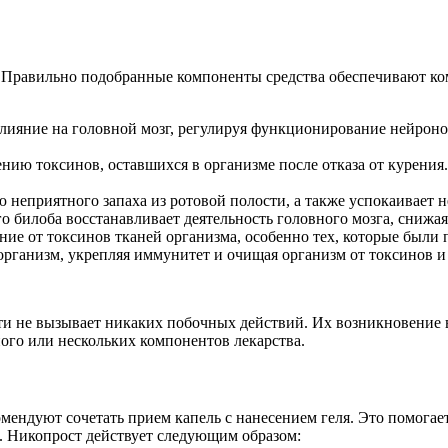
. Правильно подобранные компоненты средства обеспечивают ком
ияние на головной мозг, регулируя функционирование нейронов
ию токсинов, оставшихся в организме после отказа от курения
ю неприятного запаха из ротовой полости, а также успокаивает 
о билоба восстанавливает деятельность головного мозга, снижа
ние от токсинов тканей организма, особенно тех, которые были
организм, укрепляя иммунитет и очищая организм от токсинов и
ти не вызывает никаких побочных действий. Их возникновение 
ого или нескольких компонентов лекарства.
ендуют сочетать прием капель с нанесением геля. Это помогает
. Никопрост действует следующим образом: