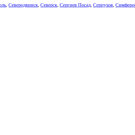
оль
,
Северодвинск
,
Северск
,
Сергиев Посад
,
Серпухов
,
Симферо