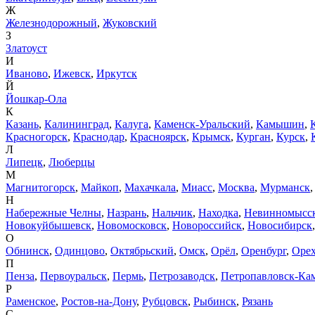
Ж
Железнодорожный
,
Жуковский
З
Златоуст
И
Иваново
,
Ижевск
,
Иркутск
Й
Йошкар-Ола
К
Казань
,
Калининград
,
Калуга
,
Каменск-Уральский
,
Камышин
,
Красногорск
,
Краснодар
,
Красноярск
,
Крымск
,
Курган
,
Курск
,
Л
Липецк
,
Люберцы
М
Магнитогорск
,
Майкоп
,
Махачкала
,
Миасс
,
Москва
,
Мурманск
Н
Набережные Челны
,
Назрань
,
Нальчик
,
Находка
,
Невинномысс
Новокуйбышевск
,
Новомосковск
,
Новороссийск
,
Новосибирск
О
Обнинск
,
Одинцово
,
Октябрьский
,
Омск
,
Орёл
,
Оренбург
,
Орех
П
Пенза
,
Первоуральск
,
Пермь
,
Петрозаводск
,
Петропавловск-Ка
Р
Раменское
,
Ростов-на-Дону
,
Рубцовск
,
Рыбинск
,
Рязань
С