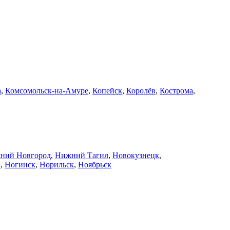
а
,
Комсомольск-на-Амуре
,
Копейск
,
Королёв
,
Кострома
,
ний Новгород
,
Нижний Тагил
,
Новокузнецк
,
й
,
Ногинск
,
Норильск
,
Ноябрьск