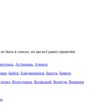
не быть в списке, но мы всё равно привезём.
нгельск
,
Астрахань
,
Ачинск
ники
,
Бийск
,
Благовещенск
,
Братск
,
Брянск
гоград
,
Волгодонск
,
Волжский
,
Вологда
,
Воронеж
во