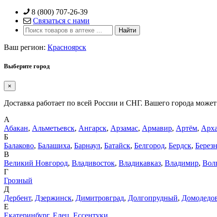
Skip
8 (800) 707-26-39
to
Связаться с нами
content
Ваш регион:
Красноярск
Выберите город
×
Доставка работает по всей России и СНГ. Вашего города может 
А
Абакан
,
Альметьевск
,
Ангарск
,
Арзамас
,
Армавир
,
Артём
,
Арха
Б
Балаково
,
Балашиха
,
Барнаул
,
Батайск
,
Белгород
,
Бердск
,
Берез
В
Великий Новгород
,
Владивосток
,
Владикавказ
,
Владимир
,
Вол
Г
Грозный
Д
Дербент
,
Дзержинск
,
Димитровград
,
Долгопрудный
,
Домодедо
Е
Екатеринбург
,
Елец
,
Ессентуки