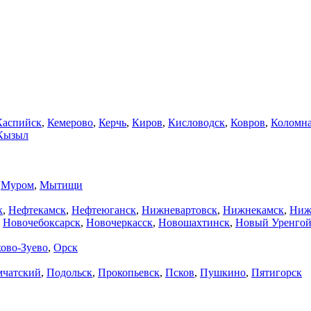
Каспийск
,
Кемерово
,
Керчь
,
Киров
,
Кисловодск
,
Ковров
,
Коломн
Кызыл
,
Муром
,
Мытищи
к
,
Нефтекамск
,
Нефтеюганск
,
Нижневартовск
,
Нижнекамск
,
Ниж
,
Новочебоксарск
,
Новочеркасск
,
Новошахтинск
,
Новый Уренго
ово-Зуево
,
Орск
мчатский
,
Подольск
,
Прокопьевск
,
Псков
,
Пушкино
,
Пятигорск