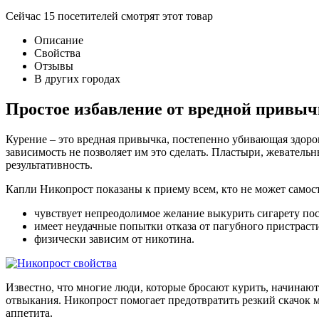
Сейчас
15
посетителей
смотрят
этот товар
Описание
Свойства
Отзывы
В других городах
Простое избавление от вредной привыч
Курение – это вредная привычка, постепенно убивающая здоров
зависимость не позволяет им это сделать. Пластыри, жеватель
результативность.
Капли Никопрост показаны к приему всем, кто не может самост
чувствует непреодолимое желание выкурить сигарету пос
имеет неудачные попытки отказа от пагубного пристраст
физически зависим от никотина.
Известно, что многие люди, которые бросают курить, начинаю
отвыкания. Никопрост помогает предотвратить резкий скачок ма
аппетита.