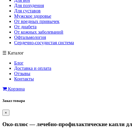
Для вен
Для похудения
Для суставов
Мужское здоровье
От вредных привычек
От диабета
От кожных заболеваний
Офтальмология
Сердечно-сосудистая система
☰
Каталог
Блог
Доставка и оплата
Отзывы
Контакты
Корзина
Заказ товара
×
Око-плюс — лечебно-профилактические капли для