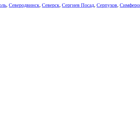
оль
,
Северодвинск
,
Северск
,
Сергиев Посад
,
Серпухов
,
Симферо