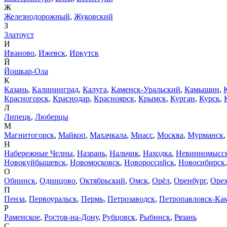
Ж
Железнодорожный
,
Жуковский
З
Златоуст
И
Иваново
,
Ижевск
,
Иркутск
Й
Йошкар-Ола
К
Казань
,
Калининград
,
Калуга
,
Каменск-Уральский
,
Камышин
,
Красногорск
,
Краснодар
,
Красноярск
,
Крымск
,
Курган
,
Курск
,
Л
Липецк
,
Люберцы
М
Магнитогорск
,
Майкоп
,
Махачкала
,
Миасс
,
Москва
,
Мурманск
Н
Набережные Челны
,
Назрань
,
Нальчик
,
Находка
,
Невинномысс
Новокуйбышевск
,
Новомосковск
,
Новороссийск
,
Новосибирск
О
Обнинск
,
Одинцово
,
Октябрьский
,
Омск
,
Орёл
,
Оренбург
,
Орех
П
Пенза
,
Первоуральск
,
Пермь
,
Петрозаводск
,
Петропавловск-Ка
Р
Раменское
,
Ростов-на-Дону
,
Рубцовск
,
Рыбинск
,
Рязань
С