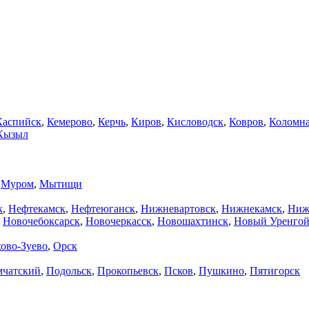
Каспийск
,
Кемерово
,
Керчь
,
Киров
,
Кисловодск
,
Ковров
,
Коломн
Кызыл
,
Муром
,
Мытищи
к
,
Нефтекамск
,
Нефтеюганск
,
Нижневартовск
,
Нижнекамск
,
Ниж
,
Новочебоксарск
,
Новочеркасск
,
Новошахтинск
,
Новый Уренго
ово-Зуево
,
Орск
мчатский
,
Подольск
,
Прокопьевск
,
Псков
,
Пушкино
,
Пятигорск