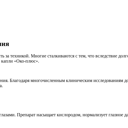
ния
 за техникой. Многие сталкиваются с тем, что вследствие долго
а капли «Око-плюс».
ия. Благодаря многочисленным клиническим исследованиям доказ
а.
 глазами. Препарат насыщает кислородом, нормализует глазное д