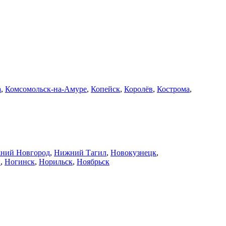
а
,
Комсомольск-на-Амуре
,
Копейск
,
Королёв
,
Кострома
,
ний Новгород
,
Нижний Тагил
,
Новокузнецк
,
й
,
Ногинск
,
Норильск
,
Ноябрьск