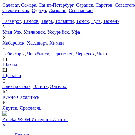
Салават
,
Самара
,
Санкт-Петербург
,
Саранск
,
Саратов
,
Севастоп
Стерлитамак
,
Сургут
,
Сызрань
,
Сыктывкар
Т
Таганрог
,
Тамбов
,
Тверь
,
Тольятти
,
Томск
,
Тула
,
Тюмень
У
Улан-Удэ
,
Ульяновск
,
Уссурийск
,
Уфа
Х
Хабаровск
,
Хасавюрт
,
Химки
Ч
Чебоксары
,
Челябинск
,
Череповец
,
Черкесск
,
Чита
Ш
Шахты
Щ
Щелково
Э
Электросталь
,
Элиста
,
Энгельс
Ю
Южно-Сахалинск
Я
Якутск
,
Ярославль
AptekaPROM
Интернет-Аптека
×