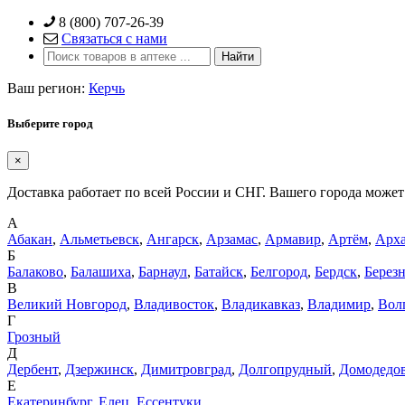
Skip
8 (800) 707-26-39
to
Связаться с нами
content
Ваш регион:
Керчь
Выберите город
×
Доставка работает по всей России и СНГ. Вашего города может 
А
Абакан
,
Альметьевск
,
Ангарск
,
Арзамас
,
Армавир
,
Артём
,
Арха
Б
Балаково
,
Балашиха
,
Барнаул
,
Батайск
,
Белгород
,
Бердск
,
Берез
В
Великий Новгород
,
Владивосток
,
Владикавказ
,
Владимир
,
Вол
Г
Грозный
Д
Дербент
,
Дзержинск
,
Димитровград
,
Долгопрудный
,
Домодедо
Е
Екатеринбург
,
Елец
,
Ессентуки