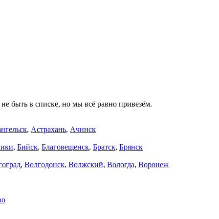
не быть в списке, но мы всё равно привезём.
нгельск
,
Астрахань
,
Ачинск
ники
,
Бийск
,
Благовещенск
,
Братск
,
Брянск
гоград
,
Волгодонск
,
Волжский
,
Вологда
,
Воронеж
во