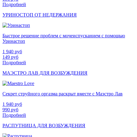
Подробней
УРИНОСТОП ОТ НЕДЕРЖАНИЯ
Быстрое решение проблем с мочеиспусканием с помощью
Уринастоп
1 940
руб
149
руб
Подробней
МАЭСТРО ЛАВ ДЛЯ ВОЗБУЖДЕНИЯ
Секрет струйного оргазма раскрыт вместе с Маэстро Лав
1 940
руб
990
руб
Подробней
РАСПУТНИЦА ДЛЯ ВОЗБУЖДЕНИЯ