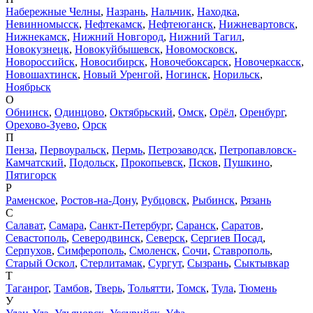
Набережные Челны
,
Назрань
,
Нальчик
,
Находка
,
Невинномысск
,
Нефтекамск
,
Нефтеюганск
,
Нижневартовск
,
Нижнекамск
,
Нижний Новгород
,
Нижний Тагил
,
Новокузнецк
,
Новокуйбышевск
,
Новомосковск
,
Новороссийск
,
Новосибирск
,
Новочебоксарск
,
Новочеркасск
,
Новошахтинск
,
Новый Уренгой
,
Ногинск
,
Норильск
,
Ноябрьск
О
Обнинск
,
Одинцово
,
Октябрьский
,
Омск
,
Орёл
,
Оренбург
,
Орехово-Зуево
,
Орск
П
Пенза
,
Первоуральск
,
Пермь
,
Петрозаводск
,
Петропавловск-
Камчатский
,
Подольск
,
Прокопьевск
,
Псков
,
Пушкино
,
Пятигорск
Р
Раменское
,
Ростов-на-Дону
,
Рубцовск
,
Рыбинск
,
Рязань
С
Салават
,
Самара
,
Санкт-Петербург
,
Саранск
,
Саратов
,
Севастополь
,
Северодвинск
,
Северск
,
Сергиев Посад
,
Серпухов
,
Симферополь
,
Смоленск
,
Сочи
,
Ставрополь
,
Старый Оскол
,
Стерлитамак
,
Сургут
,
Сызрань
,
Сыктывкар
Т
Таганрог
,
Тамбов
,
Тверь
,
Тольятти
,
Томск
,
Тула
,
Тюмень
У