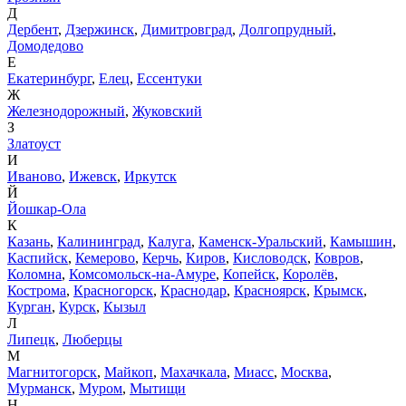
Д
Дербент
,
Дзержинск
,
Димитровград
,
Долгопрудный
,
Домодедово
Е
Екатеринбург
,
Елец
,
Ессентуки
Ж
Железнодорожный
,
Жуковский
З
Златоуст
И
Иваново
,
Ижевск
,
Иркутск
Й
Йошкар-Ола
К
Казань
,
Калининград
,
Калуга
,
Каменск-Уральский
,
Камышин
,
Каспийск
,
Кемерово
,
Керчь
,
Киров
,
Кисловодск
,
Ковров
,
Коломна
,
Комсомольск-на-Амуре
,
Копейск
,
Королёв
,
Кострома
,
Красногорск
,
Краснодар
,
Красноярск
,
Крымск
,
Курган
,
Курск
,
Кызыл
Л
Липецк
,
Люберцы
М
Магнитогорск
,
Майкоп
,
Махачкала
,
Миасс
,
Москва
,
Мурманск
,
Муром
,
Мытищи
Н