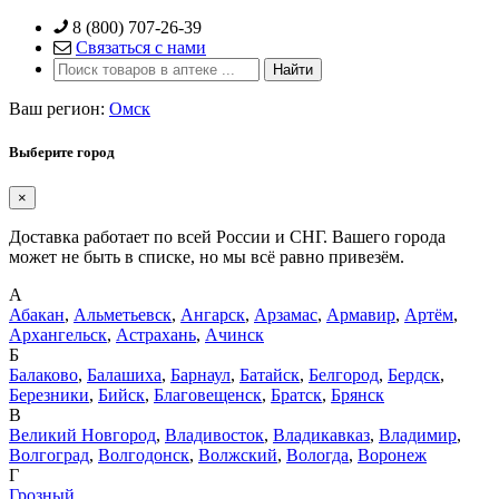
Skip
8 (800) 707-26-39
to
Связаться с нами
content
Ваш регион:
Омск
Выберите город
×
Доставка работает по всей России и СНГ. Вашего города
может не быть в списке, но мы всё равно привезём.
А
Абакан
,
Альметьевск
,
Ангарск
,
Арзамас
,
Армавир
,
Артём
,
Архангельск
,
Астрахань
,
Ачинск
Б
Балаково
,
Балашиха
,
Барнаул
,
Батайск
,
Белгород
,
Бердск
,
Березники
,
Бийск
,
Благовещенск
,
Братск
,
Брянск
В
Великий Новгород
,
Владивосток
,
Владикавказ
,
Владимир
,
Волгоград
,
Волгодонск
,
Волжский
,
Вологда
,
Воронеж
Г
Грозный