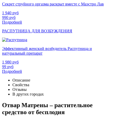
Секрет струйного оргазма раскрыт вместе с Маэстро Лав
1 940
руб
990
руб
Подробней
РАСПУТНИЦА ДЛЯ ВОЗБУЖДЕНИЯ
Эффективный женский возбудитель Распутница и
натуральный препарат
1 980
руб
99
руб
Подробней
Описание
Свойства
Отзывы
В других городах
Отвар Матрены – растительное
средство от бесплодия