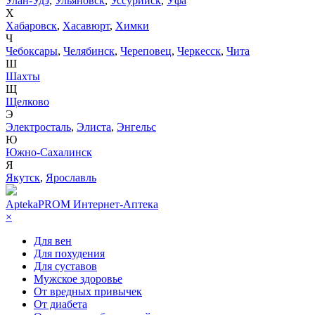
Улан-Удэ
,
Ульяновск
,
Уссурийск
,
Уфа
Х
Хабаровск
,
Хасавюрт
,
Химки
Ч
Чебоксары
,
Челябинск
,
Череповец
,
Черкесск
,
Чита
Ш
Шахты
Щ
Щелково
Э
Электросталь
,
Элиста
,
Энгельс
Ю
Южно-Сахалинск
Я
Якутск
,
Ярославль
AptekaPROM
Интернет-Аптека
×
Для вен
Для похудения
Для суставов
Мужское здоровье
От вредных привычек
От диабета