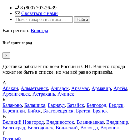
Skip
8 (800) 707-26-39
to
Связаться с нами
content
Ваш регион:
Вологда
Выберите город
×
Доставка работает по всей России и СНГ. Вашего города
может не быть в списке, но мы всё равно привезём.
А
Абакан
,
Альметьевск
,
Ангарск
,
Арзамас
,
Армавир
,
Артём
,
Архангельск
,
Астрахань
,
Ачинск
Б
Балаково
,
Балашиха
,
Барнаул
,
Батайск
,
Белгород
,
Бердск
,
Березники
,
Бийск
,
Благовещенск
,
Братск
,
Брянск
В
Великий Новгород
,
Владивосток
,
Владикавказ
,
Владимир
,
Волгоград
,
Волгодонск
,
Волжский
,
Вологда
,
Воронеж
Г
Грозный