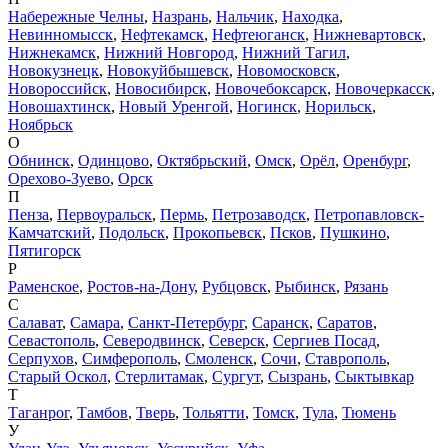
Набережные Челны
,
Назрань
,
Нальчик
,
Находка
,
Невинномысск
,
Нефтекамск
,
Нефтеюганск
,
Нижневартовск
,
Нижнекамск
,
Нижний Новгород
,
Нижний Тагил
,
Новокузнецк
,
Новокуйбышевск
,
Новомосковск
,
Новороссийск
,
Новосибирск
,
Новочебоксарск
,
Новочеркасск
,
Новошахтинск
,
Новый Уренгой
,
Ногинск
,
Норильск
,
Ноябрьск
О
Обнинск
,
Одинцово
,
Октябрьский
,
Омск
,
Орёл
,
Оренбург
,
Орехово-Зуево
,
Орск
П
Пенза
,
Первоуральск
,
Пермь
,
Петрозаводск
,
Петропавловск-
Камчатский
,
Подольск
,
Прокопьевск
,
Псков
,
Пушкино
,
Пятигорск
Р
Раменское
,
Ростов-на-Дону
,
Рубцовск
,
Рыбинск
,
Рязань
С
Салават
,
Самара
,
Санкт-Петербург
,
Саранск
,
Саратов
,
Севастополь
,
Северодвинск
,
Северск
,
Сергиев Посад
,
Серпухов
,
Симферополь
,
Смоленск
,
Сочи
,
Ставрополь
,
Старый Оскол
,
Стерлитамак
,
Сургут
,
Сызрань
,
Сыктывкар
Т
Таганрог
,
Тамбов
,
Тверь
,
Тольятти
,
Томск
,
Тула
,
Тюмень
У