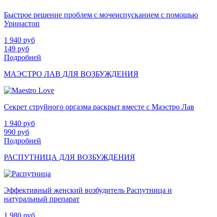
Быстрое решение проблем с мочеиспусканием с помощью
Уринастоп
1 940
руб
149
руб
Подробней
МАЭСТРО ЛАВ ДЛЯ ВОЗБУЖДЕНИЯ
Секрет струйного оргазма раскрыт вместе с Маэстро Лав
1 940
руб
990
руб
Подробней
РАСПУТНИЦА ДЛЯ ВОЗБУЖДЕНИЯ
Эффективный женский возбудитель Распутница и
натуральный препарат
1 980
руб