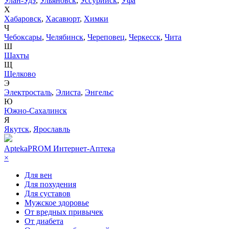
Улан-Удэ
,
Ульяновск
,
Уссурийск
,
Уфа
Х
Хабаровск
,
Хасавюрт
,
Химки
Ч
Чебоксары
,
Челябинск
,
Череповец
,
Черкесск
,
Чита
Ш
Шахты
Щ
Щелково
Э
Электросталь
,
Элиста
,
Энгельс
Ю
Южно-Сахалинск
Я
Якутск
,
Ярославль
AptekaPROM
Интернет-Аптека
×
Для вен
Для похудения
Для суставов
Мужское здоровье
От вредных привычек
От диабета