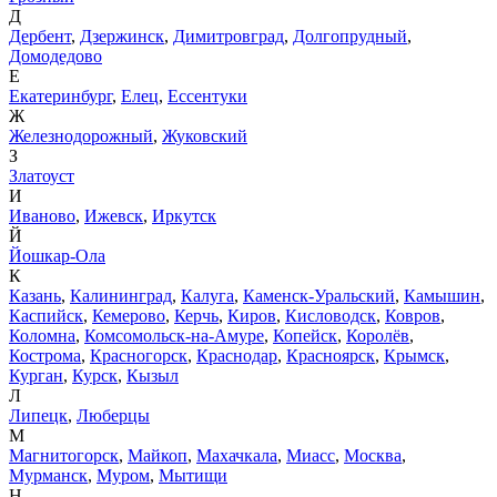
Д
Дербент
,
Дзержинск
,
Димитровград
,
Долгопрудный
,
Домодедово
Е
Екатеринбург
,
Елец
,
Ессентуки
Ж
Железнодорожный
,
Жуковский
З
Златоуст
И
Иваново
,
Ижевск
,
Иркутск
Й
Йошкар-Ола
К
Казань
,
Калининград
,
Калуга
,
Каменск-Уральский
,
Камышин
,
Каспийск
,
Кемерово
,
Керчь
,
Киров
,
Кисловодск
,
Ковров
,
Коломна
,
Комсомольск-на-Амуре
,
Копейск
,
Королёв
,
Кострома
,
Красногорск
,
Краснодар
,
Красноярск
,
Крымск
,
Курган
,
Курск
,
Кызыл
Л
Липецк
,
Люберцы
М
Магнитогорск
,
Майкоп
,
Махачкала
,
Миасс
,
Москва
,
Мурманск
,
Муром
,
Мытищи
Н