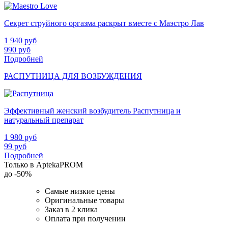
Секрет струйного оргазма раскрыт вместе с Маэстро Лав
1 940
руб
990
руб
Подробней
РАСПУТНИЦА ДЛЯ ВОЗБУЖДЕНИЯ
Эффективный женский возбудитель Распутница и
натуральный препарат
1 980
руб
99
руб
Подробней
Только в AptekaPROM
до
-50%
Самые низкие цены
Оригинальные товары
Заказ в 2 клика
Оплата при получении