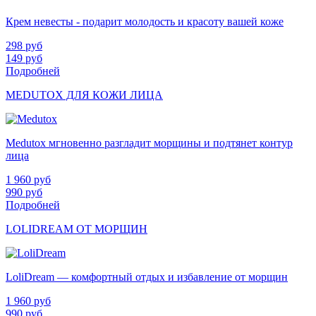
Крем невесты - подарит молодость и красоту вашей коже
298
руб
149
руб
Подробней
MEDUTOX ДЛЯ КОЖИ ЛИЦА
Medutox мгновенно разгладит морщины и подтянет контур
лица
1 960
руб
990
руб
Подробней
LOLIDREAM ОТ МОРЩИН
LoliDream — комфортный отдых и избавление от морщин
1 960
руб
990
руб