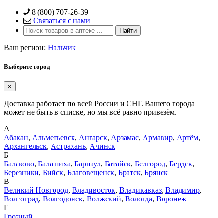
Skip
8 (800) 707-26-39
to
Связаться с нами
content
Ваш регион:
Нальчик
Выберите город
×
Доставка работает по всей России и СНГ. Вашего города
может не быть в списке, но мы всё равно привезём.
А
Абакан
,
Альметьевск
,
Ангарск
,
Арзамас
,
Армавир
,
Артём
,
Архангельск
,
Астрахань
,
Ачинск
Б
Балаково
,
Балашиха
,
Барнаул
,
Батайск
,
Белгород
,
Бердск
,
Березники
,
Бийск
,
Благовещенск
,
Братск
,
Брянск
В
Великий Новгород
,
Владивосток
,
Владикавказ
,
Владимир
,
Волгоград
,
Волгодонск
,
Волжский
,
Вологда
,
Воронеж
Г
Грозный