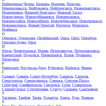
Набережные Челны
,
Назрань
,
Нальчик
,
Находка
,
Невинномысск
,
Нефтекамск
,
Нефтеюганск
,
Нижневартовск
,
Нижнекамск
,
Нижний Новгород
,
Нижний Тагил
,
Новокузнецк
,
Новокуйбышевск
,
Новомосковск
,
Новороссийск
,
Новосибирск
,
Новочебоксарск
,
Новочеркасск
,
Новошахтинск
,
Новый Уренгой
,
Ногинск
,
Норильск
,
Ноябрьск
О
Обнинск
,
Одинцово
,
Октябрьский
,
Омск
,
Орёл
,
Оренбург
,
Орехово-Зуево
,
Орск
П
Пенза
,
Первоуральск
,
Пермь
,
Петрозаводск
,
Петропавловск-
Камчатский
,
Подольск
,
Прокопьевск
,
Псков
,
Пушкино
,
Пятигорск
Р
Раменское
,
Ростов-на-Дону
,
Рубцовск
,
Рыбинск
,
Рязань
С
Салават
,
Самара
,
Санкт-Петербург
,
Саранск
,
Саратов
,
Севастополь
,
Северодвинск
,
Северск
,
Сергиев Посад
,
Серпухов
,
Симферополь
,
Смоленск
,
Сочи
,
Ставрополь
,
Старый Оскол
,
Стерлитамак
,
Сургут
,
Сызрань
,
Сыктывкар
Т
Таганрог
,
Тамбов
,
Тверь
,
Тольятти
,
Томск
,
Тула
,
Тюмень
У