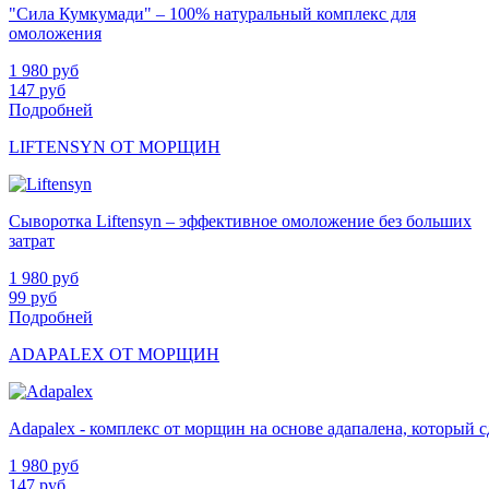
"Сила Кумкумади" – 100% натуральный комплекс для
омоложения
1 980
руб
147
руб
Подробней
LIFTENSYN ОТ МОРЩИН
Сыворотка Liftensyn – эффективное омоложение без больших
затрат
1 980
руб
99
руб
Подробней
ADAPALEX ОТ МОРЩИН
Adapalex - комплекс от морщин на основе адапалена, который
1 980
руб
147
руб