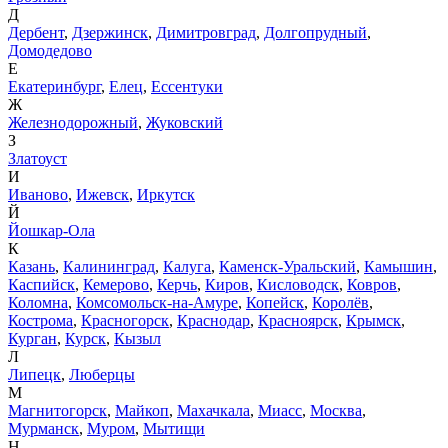
Д
Дербент
,
Дзержинск
,
Димитровград
,
Долгопрудный
,
Домодедово
Е
Екатеринбург
,
Елец
,
Ессентуки
Ж
Железнодорожный
,
Жуковский
З
Златоуст
И
Иваново
,
Ижевск
,
Иркутск
Й
Йошкар-Ола
К
Казань
,
Калининград
,
Калуга
,
Каменск-Уральский
,
Камышин
,
Каспийск
,
Кемерово
,
Керчь
,
Киров
,
Кисловодск
,
Ковров
,
Коломна
,
Комсомольск-на-Амуре
,
Копейск
,
Королёв
,
Кострома
,
Красногорск
,
Краснодар
,
Красноярск
,
Крымск
,
Курган
,
Курск
,
Кызыл
Л
Липецк
,
Люберцы
М
Магнитогорск
,
Майкоп
,
Махачкала
,
Миасс
,
Москва
,
Мурманск
,
Муром
,
Мытищи
Н