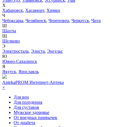
Улан-Удэ
,
Ульяновск
,
Уссурийск
,
Уфа
Х
Хабаровск
,
Хасавюрт
,
Химки
Ч
Чебоксары
,
Челябинск
,
Череповец
,
Черкесск
,
Чита
Ш
Шахты
Щ
Щелково
Э
Электросталь
,
Элиста
,
Энгельс
Ю
Южно-Сахалинск
Я
Якутск
,
Ярославль
AptekaPROM
Интернет-Аптека
×
Для вен
Для похудения
Для суставов
Мужское здоровье
От вредных привычек
От диабета