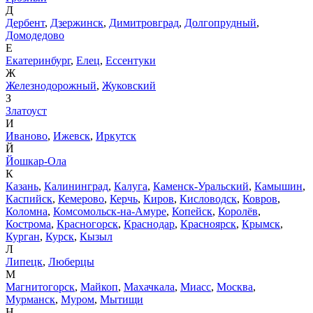
Д
Дербент
,
Дзержинск
,
Димитровград
,
Долгопрудный
,
Домодедово
Е
Екатеринбург
,
Елец
,
Ессентуки
Ж
Железнодорожный
,
Жуковский
З
Златоуст
И
Иваново
,
Ижевск
,
Иркутск
Й
Йошкар-Ола
К
Казань
,
Калининград
,
Калуга
,
Каменск-Уральский
,
Камышин
,
Каспийск
,
Кемерово
,
Керчь
,
Киров
,
Кисловодск
,
Ковров
,
Коломна
,
Комсомольск-на-Амуре
,
Копейск
,
Королёв
,
Кострома
,
Красногорск
,
Краснодар
,
Красноярск
,
Крымск
,
Курган
,
Курск
,
Кызыл
Л
Липецк
,
Люберцы
М
Магнитогорск
,
Майкоп
,
Махачкала
,
Миасс
,
Москва
,
Мурманск
,
Муром
,
Мытищи
Н