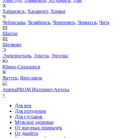
Улан-Удэ
,
Ульяновск
,
Уссурийск
,
Уфа
Х
Хабаровск
,
Хасавюрт
,
Химки
Ч
Чебоксары
,
Челябинск
,
Череповец
,
Черкесск
,
Чита
Ш
Шахты
Щ
Щелково
Э
Электросталь
,
Элиста
,
Энгельс
Ю
Южно-Сахалинск
Я
Якутск
,
Ярославль
AptekaPROM
Интернет-Аптека
×
Для вен
Для похудения
Для суставов
Мужское здоровье
От вредных привычек
От диабета