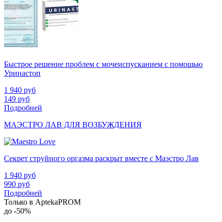
Быстрое решение проблем с мочеиспусканием с помощью
Уринастоп
1 940
руб
149
руб
Подробней
МАЭСТРО ЛАВ ДЛЯ ВОЗБУЖДЕНИЯ
Секрет струйного оргазма раскрыт вместе с Маэстро Лав
1 940
руб
990
руб
Подробней
Только в AptekaPROM
до
-50%