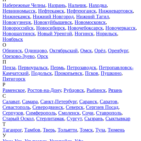
Набережные Челны
,
Назрань
,
Нальчик
,
Находка
,
Невинномысск
,
Нефтекамск
,
Нефтеюганск
,
Нижневартовск
,
Нижнекамск
,
Нижний Новгород
,
Нижний Тагил
,
Новокузнецк
,
Новокуйбышевск
,
Новомосковск
,
Новороссийск
,
Новосибирск
,
Новочебоксарск
,
Новочеркасск
,
Новошахтинск
,
Новый Уренгой
,
Ногинск
,
Норильск
,
Ноябрьск
О
Обнинск
,
Одинцово
,
Октябрьский
,
Омск
,
Орёл
,
Оренбург
,
Орехово-Зуево
,
Орск
П
Пенза
,
Первоуральск
,
Пермь
,
Петрозаводск
,
Петропавловск-
Камчатский
,
Подольск
,
Прокопьевск
,
Псков
,
Пушкино
,
Пятигорск
Р
Раменское
,
Ростов-на-Дону
,
Рубцовск
,
Рыбинск
,
Рязань
С
Салават
,
Самара
,
Санкт-Петербург
,
Саранск
,
Саратов
,
Севастополь
,
Северодвинск
,
Северск
,
Сергиев Посад
,
Серпухов
,
Симферополь
,
Смоленск
,
Сочи
,
Ставрополь
,
Старый Оскол
,
Стерлитамак
,
Сургут
,
Сызрань
,
Сыктывкар
Т
Таганрог
,
Тамбов
,
Тверь
,
Тольятти
,
Томск
,
Тула
,
Тюмень
У