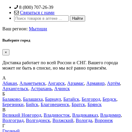
Skip
8 (800) 707-26-39
to
Связаться с нами
content
Ваш регион:
Мытищи
Выберите город
×
Доставка работает по всей России и СНГ. Вашего города
может не быть в списке, но мы всё равно привезём.
А
Абакан
,
Альметьевск
,
Ангарск
,
Арзамас
,
Армавир
,
Артём
,
Архангельск
,
Астрахань
,
Ачинск
Б
Балаково
,
Балашиха
,
Барнаул
,
Батайск
,
Белгород
,
Бердск
,
Березники
,
Бийск
,
Благовещенск
,
Братск
,
Брянск
В
Великий Новгород
,
Владивосток
,
Владикавказ
,
Владимир
,
Волгоград
,
Волгодонск
,
Волжский
,
Вологда
,
Воронеж
Г
Грозный