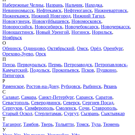
Набережные Челны
,
Назрань
,
Нальчик
,
Находка
,
Невинномысск
,
Нефтекамск
,
Нефтеюганск
,
Нижневартовск
,
Нижнекамск
,
Нижний Новгород
,
Нижний Тагил
,
Новокузнецк
,
Новокуйбышевск
,
Новомосковск
,
Новороссийск
,
Новосибирск
,
Новочебоксарск
,
Новочеркасск
,
Новошахтинск
,
Новый Уренгой
,
Ногинск
,
Норильск
,
Ноябрьск
О
Обнинск
,
Одинцово
,
Октябрьский
,
Омск
,
Орёл
,
Оренбург
,
Орехово-Зуево
,
Орск
П
Пенза
,
Первоуральск
,
Пермь
,
Петрозаводск
,
Петропавловск-
Камчатский
,
Подольск
,
Прокопьевск
,
Псков
,
Пушкино
,
Пятигорск
Р
Раменское
,
Ростов-на-Дону
,
Рубцовск
,
Рыбинск
,
Рязань
С
Салават
,
Самара
,
Санкт-Петербург
,
Саранск
,
Саратов
,
Севастополь
,
Северодвинск
,
Северск
,
Сергиев Посад
,
Серпухов
,
Симферополь
,
Смоленск
,
Сочи
,
Ставрополь
,
Старый Оскол
,
Стерлитамак
,
Сургут
,
Сызрань
,
Сыктывкар
Т
Таганрог
,
Тамбов
,
Тверь
,
Тольятти
,
Томск
,
Тула
,
Тюмень
У