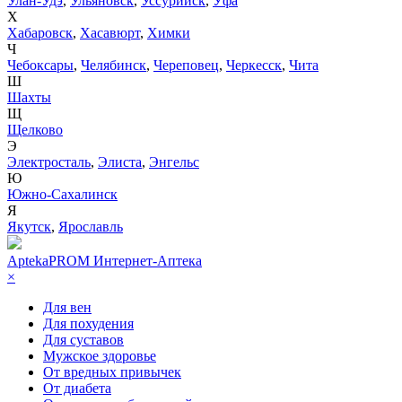
Улан-Удэ
,
Ульяновск
,
Уссурийск
,
Уфа
Х
Хабаровск
,
Хасавюрт
,
Химки
Ч
Чебоксары
,
Челябинск
,
Череповец
,
Черкесск
,
Чита
Ш
Шахты
Щ
Щелково
Э
Электросталь
,
Элиста
,
Энгельс
Ю
Южно-Сахалинск
Я
Якутск
,
Ярославль
AptekaPROM
Интернет-Аптека
×
Для вен
Для похудения
Для суставов
Мужское здоровье
От вредных привычек
От диабета