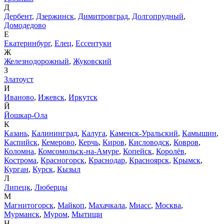
Д
Дербент
,
Дзержинск
,
Димитровград
,
Долгопрудный
,
Домодедово
Е
Екатеринбург
,
Елец
,
Ессентуки
Ж
Железнодорожный
,
Жуковский
З
Златоуст
И
Иваново
,
Ижевск
,
Иркутск
Й
Йошкар-Ола
К
Казань
,
Калининград
,
Калуга
,
Каменск-Уральский
,
Камышин
,
Каспийск
,
Кемерово
,
Керчь
,
Киров
,
Кисловодск
,
Ковров
,
Коломна
,
Комсомольск-на-Амуре
,
Копейск
,
Королёв
,
Кострома
,
Красногорск
,
Краснодар
,
Красноярск
,
Крымск
,
Курган
,
Курск
,
Кызыл
Л
Липецк
,
Люберцы
М
Магнитогорск
,
Майкоп
,
Махачкала
,
Миасс
,
Москва
,
Мурманск
,
Муром
,
Мытищи
Н