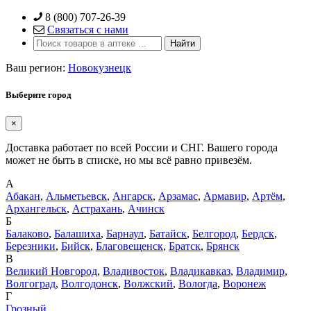
Skip
8 (800) 707-26-39
to
Связаться с нами
content
Ваш регион:
Новокузнецк
Выберите город
×
Доставка работает по всей России и СНГ. Вашего города
может не быть в списке, но мы всё равно привезём.
А
Абакан
,
Альметьевск
,
Ангарск
,
Арзамас
,
Армавир
,
Артём
,
Архангельск
,
Астрахань
,
Ачинск
Б
Балаково
,
Балашиха
,
Барнаул
,
Батайск
,
Белгород
,
Бердск
,
Березники
,
Бийск
,
Благовещенск
,
Братск
,
Брянск
В
Великий Новгород
,
Владивосток
,
Владикавказ
,
Владимир
,
Волгоград
,
Волгодонск
,
Волжский
,
Вологда
,
Воронеж
Г
Грозный