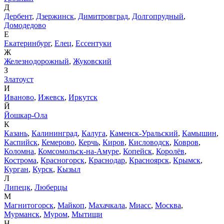
Д
Дербент
,
Дзержинск
,
Димитровград
,
Долгопрудный
,
Домодедово
Е
Екатеринбург
,
Елец
,
Ессентуки
Ж
Железнодорожный
,
Жуковский
З
Златоуст
И
Иваново
,
Ижевск
,
Иркутск
Й
Йошкар-Ола
К
Казань
,
Калининград
,
Калуга
,
Каменск-Уральский
,
Камышин
,
Каспийск
,
Кемерово
,
Керчь
,
Киров
,
Кисловодск
,
Ковров
,
Коломна
,
Комсомольск-на-Амуре
,
Копейск
,
Королёв
,
Кострома
,
Красногорск
,
Краснодар
,
Красноярск
,
Крымск
,
Курган
,
Курск
,
Кызыл
Л
Липецк
,
Люберцы
М
Магнитогорск
,
Майкоп
,
Махачкала
,
Миасс
,
Москва
,
Мурманск
,
Муром
,
Мытищи
Н