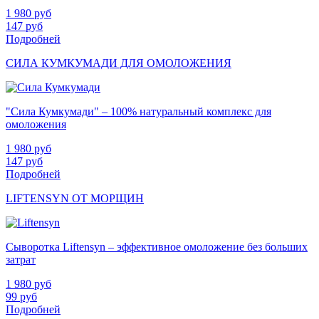
1 980
руб
147
руб
Подробней
СИЛА КУМКУМАДИ ДЛЯ ОМОЛОЖЕНИЯ
"Сила Кумкумади" – 100% натуральный комплекс для
омоложения
1 980
руб
147
руб
Подробней
LIFTENSYN ОТ МОРЩИН
Сыворотка Liftensyn – эффективное омоложение без больших
затрат
1 980
руб
99
руб
Подробней