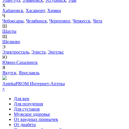
Улан-Удэ
,
Ульяновск
,
Уссурийск
,
Уфа
Х
Хабаровск
,
Хасавюрт
,
Химки
Ч
Чебоксары
,
Челябинск
,
Череповец
,
Черкесск
,
Чита
Ш
Шахты
Щ
Щелково
Э
Электросталь
,
Элиста
,
Энгельс
Ю
Южно-Сахалинск
Я
Якутск
,
Ярославль
AptekaPROM
Интернет-Аптека
×
Для вен
Для похудения
Для суставов
Мужское здоровье
От вредных привычек
От диабета