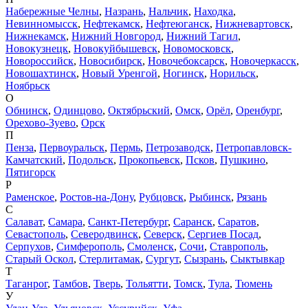
Набережные Челны
,
Назрань
,
Нальчик
,
Находка
,
Невинномысск
,
Нефтекамск
,
Нефтеюганск
,
Нижневартовск
,
Нижнекамск
,
Нижний Новгород
,
Нижний Тагил
,
Новокузнецк
,
Новокуйбышевск
,
Новомосковск
,
Новороссийск
,
Новосибирск
,
Новочебоксарск
,
Новочеркасск
,
Новошахтинск
,
Новый Уренгой
,
Ногинск
,
Норильск
,
Ноябрьск
О
Обнинск
,
Одинцово
,
Октябрьский
,
Омск
,
Орёл
,
Оренбург
,
Орехово-Зуево
,
Орск
П
Пенза
,
Первоуральск
,
Пермь
,
Петрозаводск
,
Петропавловск-
Камчатский
,
Подольск
,
Прокопьевск
,
Псков
,
Пушкино
,
Пятигорск
Р
Раменское
,
Ростов-на-Дону
,
Рубцовск
,
Рыбинск
,
Рязань
С
Салават
,
Самара
,
Санкт-Петербург
,
Саранск
,
Саратов
,
Севастополь
,
Северодвинск
,
Северск
,
Сергиев Посад
,
Серпухов
,
Симферополь
,
Смоленск
,
Сочи
,
Ставрополь
,
Старый Оскол
,
Стерлитамак
,
Сургут
,
Сызрань
,
Сыктывкар
Т
Таганрог
,
Тамбов
,
Тверь
,
Тольятти
,
Томск
,
Тула
,
Тюмень
У