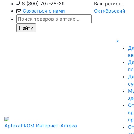
Skip
8 (800) 707-26-39
Ваш регион:
to
Связаться с нами
Октябрьский
content
×
Д
ве
Д
по
Д
су
М
зд
О
вр
пр
AptekaPROM
Интернет-Аптека
О