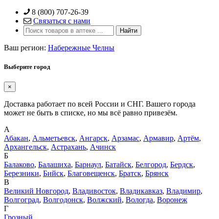
Skip
8 (800) 707-26-39
to
Связаться с нами
content
Ваш регион:
Набережные Челны
Выберите город
×
Доставка работает по всей России и СНГ. Вашего города
может не быть в списке, но мы всё равно привезём.
А
Абакан
,
Альметьевск
,
Ангарск
,
Арзамас
,
Армавир
,
Артём
,
Архангельск
,
Астрахань
,
Ачинск
Б
Балаково
,
Балашиха
,
Барнаул
,
Батайск
,
Белгород
,
Бердск
,
Березники
,
Бийск
,
Благовещенск
,
Братск
,
Брянск
В
Великий Новгород
,
Владивосток
,
Владикавказ
,
Владимир
,
Волгоград
,
Волгодонск
,
Волжский
,
Вологда
,
Воронеж
Г
Грозный