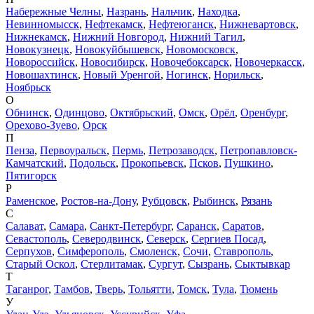
Набережные Челны
,
Назрань
,
Нальчик
,
Находка
,
Невинномысск
,
Нефтекамск
,
Нефтеюганск
,
Нижневартовск
,
Нижнекамск
,
Нижний Новгород
,
Нижний Тагил
,
Новокузнецк
,
Новокуйбышевск
,
Новомосковск
,
Новороссийск
,
Новосибирск
,
Новочебоксарск
,
Новочеркасск
,
Новошахтинск
,
Новый Уренгой
,
Ногинск
,
Норильск
,
Ноябрьск
О
Обнинск
,
Одинцово
,
Октябрьский
,
Омск
,
Орёл
,
Оренбург
,
Орехово-Зуево
,
Орск
П
Пенза
,
Первоуральск
,
Пермь
,
Петрозаводск
,
Петропавловск-
Камчатский
,
Подольск
,
Прокопьевск
,
Псков
,
Пушкино
,
Пятигорск
Р
Раменское
,
Ростов-на-Дону
,
Рубцовск
,
Рыбинск
,
Рязань
С
Салават
,
Самара
,
Санкт-Петербург
,
Саранск
,
Саратов
,
Севастополь
,
Северодвинск
,
Северск
,
Сергиев Посад
,
Серпухов
,
Симферополь
,
Смоленск
,
Сочи
,
Ставрополь
,
Старый Оскол
,
Стерлитамак
,
Сургут
,
Сызрань
,
Сыктывкар
Т
Таганрог
,
Тамбов
,
Тверь
,
Тольятти
,
Томск
,
Тула
,
Тюмень
У