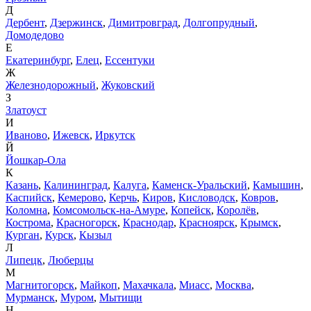
Д
Дербент
,
Дзержинск
,
Димитровград
,
Долгопрудный
,
Домодедово
Е
Екатеринбург
,
Елец
,
Ессентуки
Ж
Железнодорожный
,
Жуковский
З
Златоуст
И
Иваново
,
Ижевск
,
Иркутск
Й
Йошкар-Ола
К
Казань
,
Калининград
,
Калуга
,
Каменск-Уральский
,
Камышин
,
Каспийск
,
Кемерово
,
Керчь
,
Киров
,
Кисловодск
,
Ковров
,
Коломна
,
Комсомольск-на-Амуре
,
Копейск
,
Королёв
,
Кострома
,
Красногорск
,
Краснодар
,
Красноярск
,
Крымск
,
Курган
,
Курск
,
Кызыл
Л
Липецк
,
Люберцы
М
Магнитогорск
,
Майкоп
,
Махачкала
,
Миасс
,
Москва
,
Мурманск
,
Муром
,
Мытищи
Н