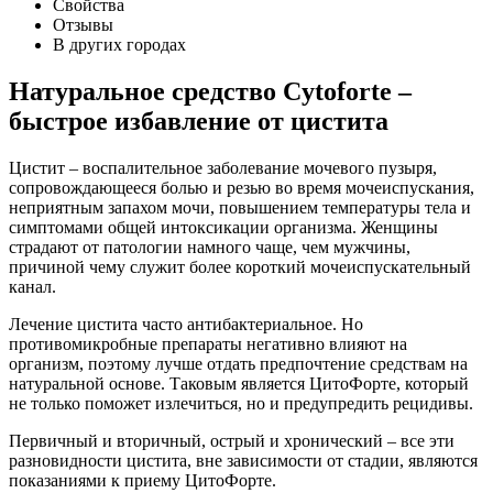
Свойства
Отзывы
В других городах
Натуральное средство Сytoforte –
быстрое избавление от цистита
Цистит – воспалительное заболевание мочевого пузыря,
сопровождающееся болью и резью во время мочеиспускания,
неприятным запахом мочи, повышением температуры тела и
симптомами общей интоксикации организма. Женщины
страдают от патологии намного чаще, чем мужчины,
причиной чему служит более короткий мочеиспускательный
канал.
Лечение цистита часто антибактериальное. Но
противомикробные препараты негативно влияют на
организм, поэтому лучше отдать предпочтение средствам на
натуральной основе. Таковым является ЦитоФорте, который
не только поможет излечиться, но и предупредить рецидивы.
Первичный и вторичный, острый и хронический – все эти
разновидности цистита, вне зависимости от стадии, являются
показаниями к приему ЦитоФорте.