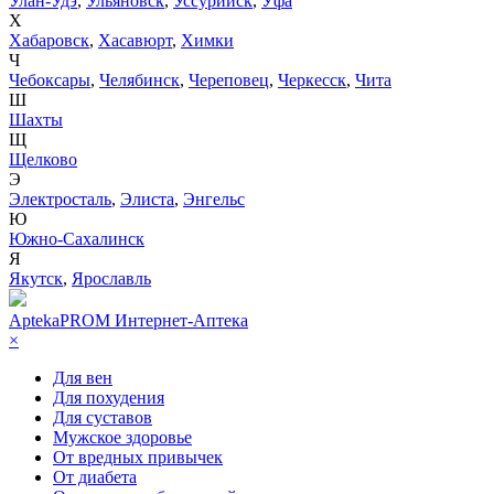
Улан-Удэ
,
Ульяновск
,
Уссурийск
,
Уфа
Х
Хабаровск
,
Хасавюрт
,
Химки
Ч
Чебоксары
,
Челябинск
,
Череповец
,
Черкесск
,
Чита
Ш
Шахты
Щ
Щелково
Э
Электросталь
,
Элиста
,
Энгельс
Ю
Южно-Сахалинск
Я
Якутск
,
Ярославль
AptekaPROM
Интернет-Аптека
×
Для вен
Для похудения
Для суставов
Мужское здоровье
От вредных привычек
От диабета