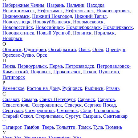
Набережные Челны
,
Назрань
,
Нальчик
,
Находка
,
Невинномысск
,
Нефтекамск
,
Нефтеюганск
,
Нижневартовск
,
Нижнекамск
,
Нижний Новгород
,
Нижний Тагил
,
Новокузнецк
,
Новокуйбышевск
,
Новомосковск
,
Новороссийск
,
Новосибирск
,
Новочебоксарск
,
Новочеркасск
,
Новошахтинск
,
Новый Уренгой
,
Ногинск
,
Норильск
,
Ноябрьск
О
Обнинск
,
Одинцово
,
Октябрьский
,
Омск
,
Орёл
,
Оренбург
,
Орехово-Зуево
,
Орск
П
Пенза
,
Первоуральск
,
Пермь
,
Петрозаводск
,
Петропавловск-
Камчатский
,
Подольск
,
Прокопьевск
,
Псков
,
Пушкино
,
Пятигорск
Р
Раменское
,
Ростов-на-Дону
,
Рубцовск
,
Рыбинск
,
Рязань
С
Салават
,
Самара
,
Санкт-Петербург
,
Саранск
,
Саратов
,
Севастополь
,
Северодвинск
,
Северск
,
Сергиев Посад
,
Серпухов
,
Симферополь
,
Смоленск
,
Сочи
,
Ставрополь
,
Старый Оскол
,
Стерлитамак
,
Сургут
,
Сызрань
,
Сыктывкар
Т
Таганрог
,
Тамбов
,
Тверь
,
Тольятти
,
Томск
,
Тула
,
Тюмень
У