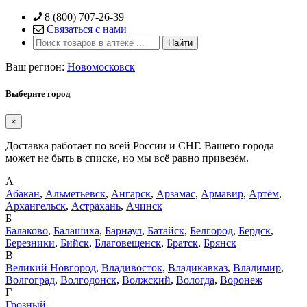
Skip
8 (800) 707-26-39
to
Связаться с нами
content
Ваш регион:
Новомосковск
Выберите город
×
Доставка работает по всей России и СНГ. Вашего города
может не быть в списке, но мы всё равно привезём.
А
Абакан
,
Альметьевск
,
Ангарск
,
Арзамас
,
Армавир
,
Артём
,
Архангельск
,
Астрахань
,
Ачинск
Б
Балаково
,
Балашиха
,
Барнаул
,
Батайск
,
Белгород
,
Бердск
,
Березники
,
Бийск
,
Благовещенск
,
Братск
,
Брянск
В
Великий Новгород
,
Владивосток
,
Владикавказ
,
Владимир
,
Волгоград
,
Волгодонск
,
Волжский
,
Вологда
,
Воронеж
Г
Грозный