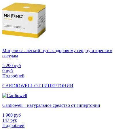
Мицеликс - легкий путь к здоровому сердцу и крепким
сосудам
5 290
руб
0
руб
Подробней
CARDIOWELL ОТ ГИПЕРТОНИИ
Cardiowell – натуральное средство от гипертонии
1 980
руб
147
руб
Подробней