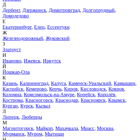
Д
Дербент
,
Дзержинск
,
Димитровград
,
Долгопрудный
,
Домодедово
Е
Екатеринбург
,
Елец
,
Ессентуки
Ж
Железнодорожный
,
Жуковский
З
Златоуст
И
Иваново
,
Ижевск
,
Иркутск
Й
Йошкар-Ола
К
Казань
,
Калининград
,
Калуга
,
Каменск-Уральский
,
Камышин
,
Каспийск
,
Кемерово
,
Керчь
,
Киров
,
Кисловодск
,
Ковров
,
Коломна
,
Комсомольск-на-Амуре
,
Копейск
,
Королёв
,
Кострома
,
Красногорск
,
Краснодар
,
Красноярск
,
Крымск
,
Курган
,
Курск
,
Кызыл
Л
Липецк
,
Люберцы
М
Магнитогорск
,
Майкоп
,
Махачкала
,
Миасс
,
Москва
,
Мурманск
,
Муром
,
Мытищи
Н