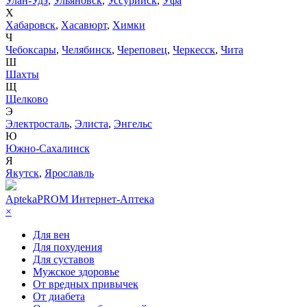
Улан-Удэ
,
Ульяновск
,
Уссурийск
,
Уфа
Х
Хабаровск
,
Хасавюрт
,
Химки
Ч
Чебоксары
,
Челябинск
,
Череповец
,
Черкесск
,
Чита
Ш
Шахты
Щ
Щелково
Э
Электросталь
,
Элиста
,
Энгельс
Ю
Южно-Сахалинск
Я
Якутск
,
Ярославль
AptekaPROM
Интернет-Аптека
×
Для вен
Для похудения
Для суставов
Мужское здоровье
От вредных привычек
От диабета