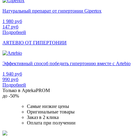
Натуральный препарат от гипертонии Gipertox
1 980
руб
147
руб
Подробней
ARTEBIO ОТ ГИПЕРТОНИИ
Эффективный способ победить гипертонию вместе с Artebio
1 940
руб
990
руб
Подробней
Только в AptekaPROM
до
-50%
Самые низкие цены
Оригинальные товары
Заказ в 2 клика
Оплата при получении