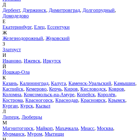
Д
Дербент
,
Дзержинск
,
Димитровград
,
Долгопрудный
,
Домодедово
Е
Екатеринбург
,
Елец
,
Ессентуки
Ж
Железнодорожный
,
Жуковский
З
Златоуст
И
Иваново
,
Ижевск
,
Иркутск
Й
Йошкар-Ола
К
Казань
,
Калининград
,
Калуга
,
Каменск-Уральский
,
Камышин
,
Каспийск
,
Кемерово
,
Керчь
,
Киров
,
Кисловодск
,
Ковров
,
Коломна
,
Комсомольск-на-Амуре
,
Копейск
,
Королёв
,
Кострома
,
Красногорск
,
Краснодар
,
Красноярск
,
Крымск
,
Курган
,
Курск
,
Кызыл
Л
Липецк
,
Люберцы
М
Магнитогорск
,
Майкоп
,
Махачкала
,
Миасс
,
Москва
,
Мурманск
,
Муром
,
Мытищи
Н