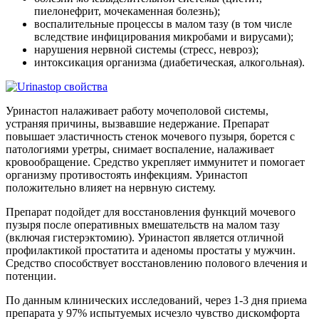
пиелонефрит, мочекаменная болезнь);
воспалительные процессы в малом тазу (в том числе
вследствие инфицирования микробами и вирусами);
нарушения нервной системы (стресс, невроз);
интоксикация организма (диабетическая, алкогольная).
Уринастоп налаживает работу мочеполовой системы,
устраняя причины, вызвавшие недержание. Препарат
повышает эластичность стенок мочевого пузыря, борется с
патологиями уретры, снимает воспаление, налаживает
кровообращение. Средство укрепляет иммунитет и помогает
организму противостоять инфекциям. Уринастоп
положительно влияет на нервную систему.
Препарат подойдет для восстановления функций мочевого
пузыря после оперативных вмешательств на малом тазу
(включая гистерэктомию). Уринастоп является отличной
профилактикой простатита и аденомы простаты у мужчин.
Средство способствует восстановлению полового влечения и
потенции.
По данным клинических исследований, через 1-3 дня приема
препарата у 97% испытуемых исчезло чувство дискомфорта