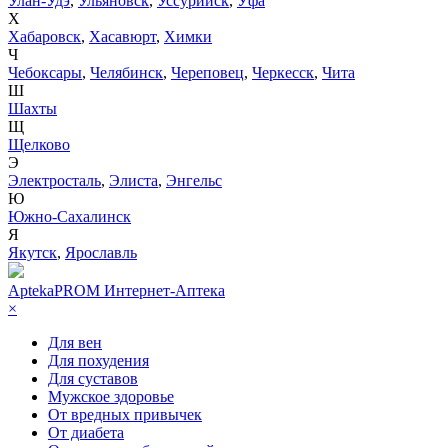
Улан-Удэ
,
Ульяновск
,
Уссурийск
,
Уфа
Х
Хабаровск
,
Хасавюрт
,
Химки
Ч
Чебоксары
,
Челябинск
,
Череповец
,
Черкесск
,
Чита
Ш
Шахты
Щ
Щелково
Э
Электросталь
,
Элиста
,
Энгельс
Ю
Южно-Сахалинск
Я
Якутск
,
Ярославль
AptekaPROM
Интернет-Аптека
×
Для вен
Для похудения
Для суставов
Мужское здоровье
От вредных привычек
От диабета