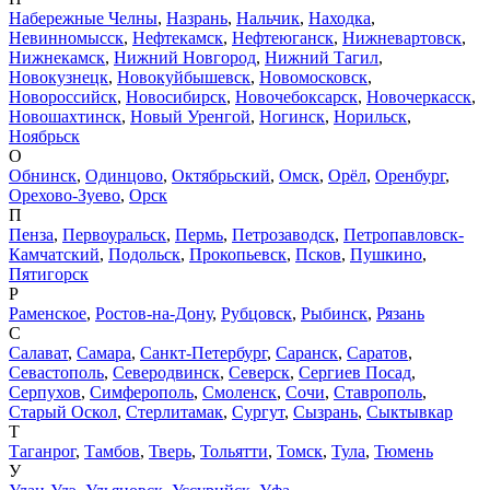
Набережные Челны
,
Назрань
,
Нальчик
,
Находка
,
Невинномысск
,
Нефтекамск
,
Нефтеюганск
,
Нижневартовск
,
Нижнекамск
,
Нижний Новгород
,
Нижний Тагил
,
Новокузнецк
,
Новокуйбышевск
,
Новомосковск
,
Новороссийск
,
Новосибирск
,
Новочебоксарск
,
Новочеркасск
,
Новошахтинск
,
Новый Уренгой
,
Ногинск
,
Норильск
,
Ноябрьск
О
Обнинск
,
Одинцово
,
Октябрьский
,
Омск
,
Орёл
,
Оренбург
,
Орехово-Зуево
,
Орск
П
Пенза
,
Первоуральск
,
Пермь
,
Петрозаводск
,
Петропавловск-
Камчатский
,
Подольск
,
Прокопьевск
,
Псков
,
Пушкино
,
Пятигорск
Р
Раменское
,
Ростов-на-Дону
,
Рубцовск
,
Рыбинск
,
Рязань
С
Салават
,
Самара
,
Санкт-Петербург
,
Саранск
,
Саратов
,
Севастополь
,
Северодвинск
,
Северск
,
Сергиев Посад
,
Серпухов
,
Симферополь
,
Смоленск
,
Сочи
,
Ставрополь
,
Старый Оскол
,
Стерлитамак
,
Сургут
,
Сызрань
,
Сыктывкар
Т
Таганрог
,
Тамбов
,
Тверь
,
Тольятти
,
Томск
,
Тула
,
Тюмень
У