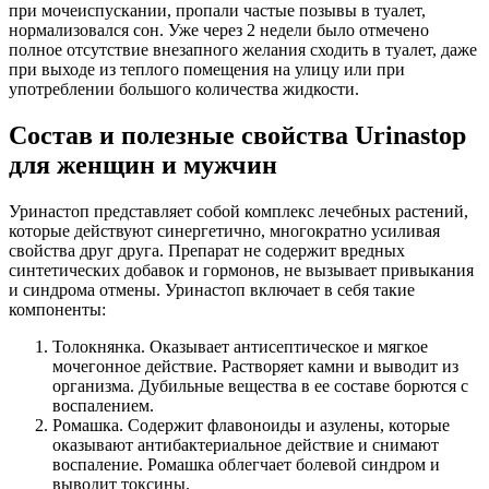
при мочеиспускании, пропали частые позывы в туалет,
нормализовался сон. Уже через 2 недели было отмечено
полное отсутствие внезапного желания сходить в туалет, даже
при выходе из теплого помещения на улицу или при
употреблении большого количества жидкости.
Состав и полезные свойства Urinastop
для женщин и мужчин
Уринастоп представляет собой комплекс лечебных растений,
которые действуют синергетично, многократно усиливая
свойства друг друга. Препарат не содержит вредных
синтетических добавок и гормонов, не вызывает привыкания
и синдрома отмены. Уринастоп включает в себя такие
компоненты:
Толокнянка. Оказывает антисептическое и мягкое
мочегонное действие. Растворяет камни и выводит из
организма. Дубильные вещества в ее составе борются с
воспалением.
Ромашка. Содержит флавоноиды и азулены, которые
оказывают антибактериальное действие и снимают
воспаление. Ромашка облегчает болевой синдром и
выводит токсины.