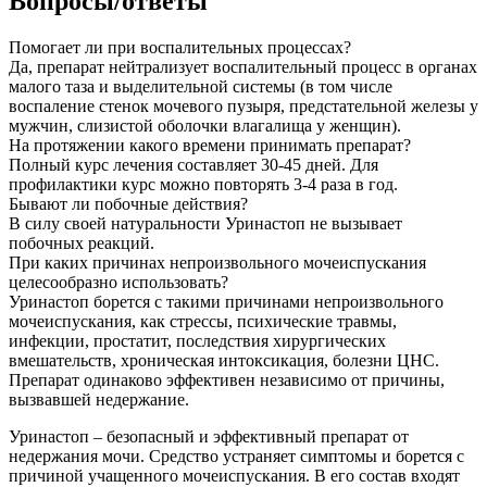
Вопросы/ответы
Помогает ли при воспалительных процессах?
Да, препарат нейтрализует воспалительный процесс в органах
малого таза и выделительной системы (в том числе
воспаление стенок мочевого пузыря, предстательной железы у
мужчин, слизистой оболочки влагалища у женщин).
На протяжении какого времени принимать препарат?
Полный курс лечения составляет 30-45 дней. Для
профилактики курс можно повторять 3-4 раза в год.
Бывают ли побочные действия?
В силу своей натуральности Уринастоп не вызывает
побочных реакций.
При каких причинах непроизвольного мочеиспускания
целесообразно использовать?
Уринастоп борется с такими причинами непроизвольного
мочеиспускания, как стрессы, психические травмы,
инфекции, простатит, последствия хирургических
вмешательств, хроническая интоксикация, болезни ЦНС.
Препарат одинаково эффективен независимо от причины,
вызвавшей недержание.
Уринастоп – безопасный и эффективный препарат от
недержания мочи. Средство устраняет симптомы и борется с
причиной учащенного мочеиспускания. В его состав входят