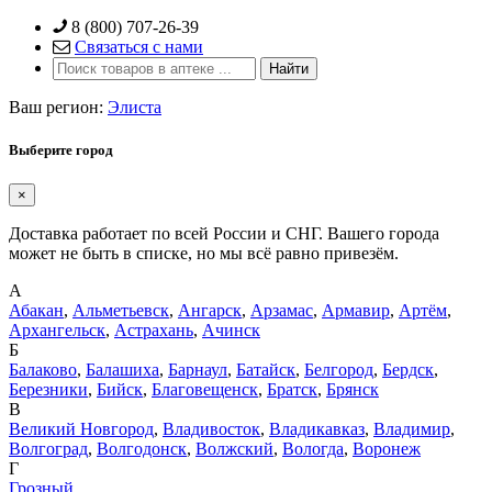
Skip
8 (800) 707-26-39
to
Связаться с нами
content
Ваш регион:
Элиста
Выберите город
×
Доставка работает по всей России и СНГ. Вашего города
может не быть в списке, но мы всё равно привезём.
А
Абакан
,
Альметьевск
,
Ангарск
,
Арзамас
,
Армавир
,
Артём
,
Архангельск
,
Астрахань
,
Ачинск
Б
Балаково
,
Балашиха
,
Барнаул
,
Батайск
,
Белгород
,
Бердск
,
Березники
,
Бийск
,
Благовещенск
,
Братск
,
Брянск
В
Великий Новгород
,
Владивосток
,
Владикавказ
,
Владимир
,
Волгоград
,
Волгодонск
,
Волжский
,
Вологда
,
Воронеж
Г
Грозный