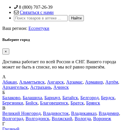
Skip
8 (800) 707-26-39
to
Связаться с нами
content
Ваш регион:
Ессентуки
Выберите город
×
Доставка работает по всей России и СНГ. Вашего города
может не быть в списке, но мы всё равно привезём.
А
Абакан
,
Альметьевск
,
Ангарск
,
Арзамас
,
Армавир
,
Артём
,
Архангельск
,
Астрахань
,
Ачинск
Б
Балаково
,
Балашиха
,
Барнаул
,
Батайск
,
Белгород
,
Бердск
,
Березники
,
Бийск
,
Благовещенск
,
Братск
,
Брянск
В
Великий Новгород
,
Владивосток
,
Владикавказ
,
Владимир
,
Волгоград
,
Волгодонск
,
Волжский
,
Вологда
,
Воронеж
Г
Грозный