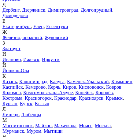
Д
Дербент
,
Дзержинск
,
Димитровград
,
Долгопрудный
,
Домодедово
Е
Екатеринбург
,
Елец
,
Ессентуки
Ж
Железнодорожный
,
Жуковский
З
Златоуст
И
Иваново
,
Ижевск
,
Иркутск
Й
Йошкар-Ола
К
Казань
,
Калининград
,
Калуга
,
Каменск-Уральский
,
Камышин
,
Каспийск
,
Кемерово
,
Керчь
,
Киров
,
Кисловодск
,
Ковров
,
Коломна
,
Комсомольск-на-Амуре
,
Копейск
,
Королёв
,
Кострома
,
Красногорск
,
Краснодар
,
Красноярск
,
Крымск
,
Курган
,
Курск
,
Кызыл
Л
Липецк
,
Люберцы
М
Магнитогорск
,
Майкоп
,
Махачкала
,
Миасс
,
Москва
,
Мурманск
,
Муром
,
Мытищи
Н