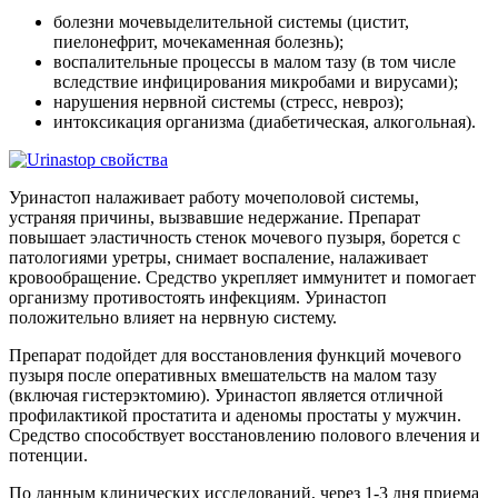
болезни мочевыделительной системы (цистит,
пиелонефрит, мочекаменная болезнь);
воспалительные процессы в малом тазу (в том числе
вследствие инфицирования микробами и вирусами);
нарушения нервной системы (стресс, невроз);
интоксикация организма (диабетическая, алкогольная).
Уринастоп налаживает работу мочеполовой системы,
устраняя причины, вызвавшие недержание. Препарат
повышает эластичность стенок мочевого пузыря, борется с
патологиями уретры, снимает воспаление, налаживает
кровообращение. Средство укрепляет иммунитет и помогает
организму противостоять инфекциям. Уринастоп
положительно влияет на нервную систему.
Препарат подойдет для восстановления функций мочевого
пузыря после оперативных вмешательств на малом тазу
(включая гистерэктомию). Уринастоп является отличной
профилактикой простатита и аденомы простаты у мужчин.
Средство способствует восстановлению полового влечения и
потенции.
По данным клинических исследований, через 1-3 дня приема