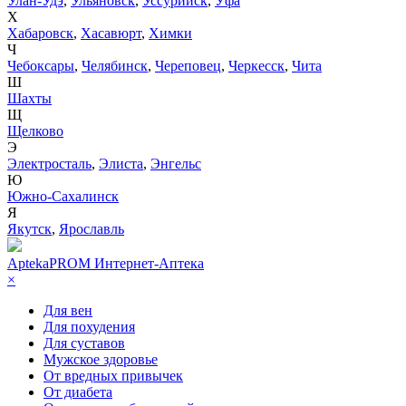
Улан-Удэ
,
Ульяновск
,
Уссурийск
,
Уфа
Х
Хабаровск
,
Хасавюрт
,
Химки
Ч
Чебоксары
,
Челябинск
,
Череповец
,
Черкесск
,
Чита
Ш
Шахты
Щ
Щелково
Э
Электросталь
,
Элиста
,
Энгельс
Ю
Южно-Сахалинск
Я
Якутск
,
Ярославль
AptekaPROM
Интернет-Аптека
×
Для вен
Для похудения
Для суставов
Мужское здоровье
От вредных привычек
От диабета