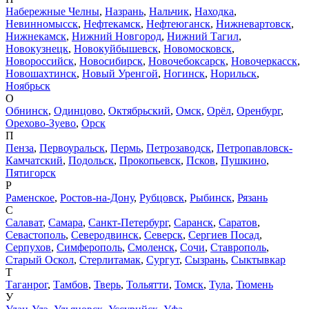
Набережные Челны
,
Назрань
,
Нальчик
,
Находка
,
Невинномысск
,
Нефтекамск
,
Нефтеюганск
,
Нижневартовск
,
Нижнекамск
,
Нижний Новгород
,
Нижний Тагил
,
Новокузнецк
,
Новокуйбышевск
,
Новомосковск
,
Новороссийск
,
Новосибирск
,
Новочебоксарск
,
Новочеркасск
,
Новошахтинск
,
Новый Уренгой
,
Ногинск
,
Норильск
,
Ноябрьск
О
Обнинск
,
Одинцово
,
Октябрьский
,
Омск
,
Орёл
,
Оренбург
,
Орехово-Зуево
,
Орск
П
Пенза
,
Первоуральск
,
Пермь
,
Петрозаводск
,
Петропавловск-
Камчатский
,
Подольск
,
Прокопьевск
,
Псков
,
Пушкино
,
Пятигорск
Р
Раменское
,
Ростов-на-Дону
,
Рубцовск
,
Рыбинск
,
Рязань
С
Салават
,
Самара
,
Санкт-Петербург
,
Саранск
,
Саратов
,
Севастополь
,
Северодвинск
,
Северск
,
Сергиев Посад
,
Серпухов
,
Симферополь
,
Смоленск
,
Сочи
,
Ставрополь
,
Старый Оскол
,
Стерлитамак
,
Сургут
,
Сызрань
,
Сыктывкар
Т
Таганрог
,
Тамбов
,
Тверь
,
Тольятти
,
Томск
,
Тула
,
Тюмень
У