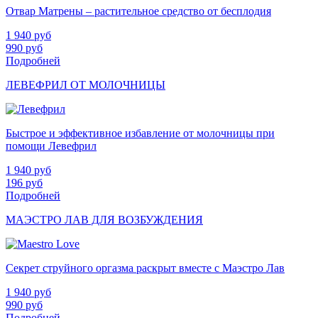
Отвар Матрены – растительное средство от бесплодия
1 940
руб
990
руб
Подробней
ЛЕВЕФРИЛ ОТ МОЛОЧНИЦЫ
Быстрое и эффективное избавление от молочницы при
помощи Левефрил
1 940
руб
196
руб
Подробней
МАЭСТРО ЛАВ ДЛЯ ВОЗБУЖДЕНИЯ
Секрет струйного оргазма раскрыт вместе с Маэстро Лав
1 940
руб
990
руб
Подробней