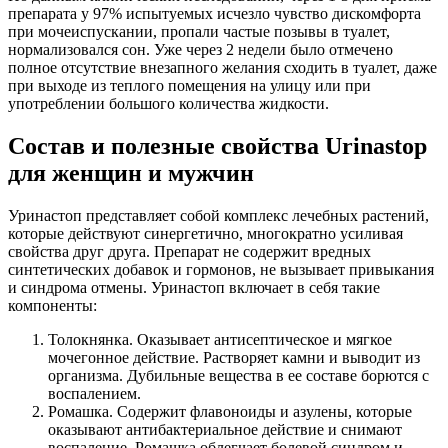
препарата у 97% испытуемых исчезло чувство дискомфорта
при мочеиспускании, пропали частые позывы в туалет,
нормализовался сон. Уже через 2 недели было отмечено
полное отсутствие внезапного желания сходить в туалет, даже
при выходе из теплого помещения на улицу или при
употреблении большого количества жидкости.
Состав и полезные свойства Urinastop
для женщин и мужчин
Уринастоп представляет собой комплекс лечебных растений,
которые действуют синергетично, многократно усиливая
свойства друг друга. Препарат не содержит вредных
синтетических добавок и гормонов, не вызывает привыкания
и синдрома отмены. Уринастоп включает в себя такие
компоненты:
Толокнянка. Оказывает антисептическое и мягкое
мочегонное действие. Растворяет камни и выводит из
организма. Дубильные вещества в ее составе борются с
воспалением.
Ромашка. Содержит флавоноиды и азулены, которые
оказывают антибактериальное действие и снимают
воспаление. Ромашка облегчает болевой синдром и