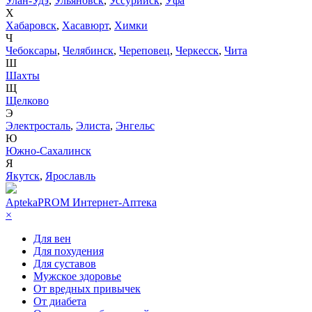
Улан-Удэ
,
Ульяновск
,
Уссурийск
,
Уфа
Х
Хабаровск
,
Хасавюрт
,
Химки
Ч
Чебоксары
,
Челябинск
,
Череповец
,
Черкесск
,
Чита
Ш
Шахты
Щ
Щелково
Э
Электросталь
,
Элиста
,
Энгельс
Ю
Южно-Сахалинск
Я
Якутск
,
Ярославль
AptekaPROM
Интернет-Аптека
×
Для вен
Для похудения
Для суставов
Мужское здоровье
От вредных привычек
От диабета