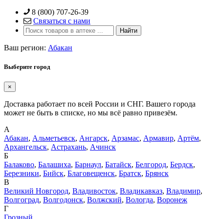
Skip
8 (800) 707-26-39
to
Связаться с нами
content
Ваш регион:
Абакан
Выберите город
×
Доставка работает по всей России и СНГ. Вашего города
может не быть в списке, но мы всё равно привезём.
А
Абакан
,
Альметьевск
,
Ангарск
,
Арзамас
,
Армавир
,
Артём
,
Архангельск
,
Астрахань
,
Ачинск
Б
Балаково
,
Балашиха
,
Барнаул
,
Батайск
,
Белгород
,
Бердск
,
Березники
,
Бийск
,
Благовещенск
,
Братск
,
Брянск
В
Великий Новгород
,
Владивосток
,
Владикавказ
,
Владимир
,
Волгоград
,
Волгодонск
,
Волжский
,
Вологда
,
Воронеж
Г
Грозный