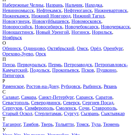
Набережные Челны
,
Назрань
,
Нальчик
,
Находка
,
Невинномысск
,
Нефтекамск
,
Нефтеюганск
,
Нижневартовск
,
Нижнекамск
,
Нижний Новгород
,
Нижний Тагил
,
Новокузнецк
,
Новокуйбышевск
,
Новомосковск
,
Новороссийск
,
Новосибирск
,
Новочебоксарск
,
Новочеркасск
,
Новошахтинск
,
Новый Уренгой
,
Ногинск
,
Норильск
,
Ноябрьск
О
Обнинск
,
Одинцово
,
Октябрьский
,
Омск
,
Орёл
,
Оренбург
,
Орехово-Зуево
,
Орск
П
Пенза
,
Первоуральск
,
Пермь
,
Петрозаводск
,
Петропавловск-
Камчатский
,
Подольск
,
Прокопьевск
,
Псков
,
Пушкино
,
Пятигорск
Р
Раменское
,
Ростов-на-Дону
,
Рубцовск
,
Рыбинск
,
Рязань
С
Салават
,
Самара
,
Санкт-Петербург
,
Саранск
,
Саратов
,
Севастополь
,
Северодвинск
,
Северск
,
Сергиев Посад
,
Серпухов
,
Симферополь
,
Смоленск
,
Сочи
,
Ставрополь
,
Старый Оскол
,
Стерлитамак
,
Сургут
,
Сызрань
,
Сыктывкар
Т
Таганрог
,
Тамбов
,
Тверь
,
Тольятти
,
Томск
,
Тула
,
Тюмень
У