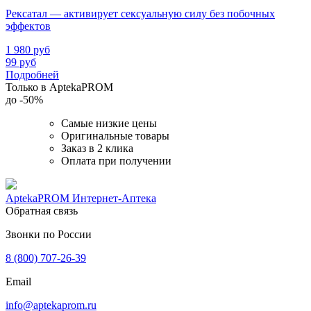
Рексатал — активирует сексуальную силу без побочных
эффектов
1 980
руб
99
руб
Подробней
Только в AptekaPROM
до
-50%
Самые низкие цены
Оригинальные товары
Заказ в 2 клика
Оплата при получении
AptekaPROM
Интернет-Аптека
Обратная связь
Звонки по России
8 (800) 707-26-39
Email
info@aptekaprom.ru