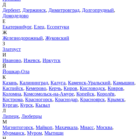
Д
Дербент
,
Дзержинск
,
Димитровград
,
Долгопрудный
,
Домодедово
Е
Екатеринбург
,
Елец
,
Ессентуки
Ж
Железнодорожный
,
Жуковский
З
Златоуст
И
Иваново
,
Ижевск
,
Иркутск
Й
Йошкар-Ола
К
Казань
,
Калининград
,
Калуга
,
Каменск-Уральский
,
Камышин
,
Каспийск
,
Кемерово
,
Керчь
,
Киров
,
Кисловодск
,
Ковров
,
Коломна
,
Комсомольск-на-Амуре
,
Копейск
,
Королёв
,
Кострома
,
Красногорск
,
Краснодар
,
Красноярск
,
Крымск
,
Курган
,
Курск
,
Кызыл
Л
Липецк
,
Люберцы
М
Магнитогорск
,
Майкоп
,
Махачкала
,
Миасс
,
Москва
,
Мурманск
,
Муром
,
Мытищи
Н