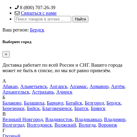
Skip
8 (800) 707-26-39
to
Связаться с нами
content
Ваш регион:
Бердск
Выберите город
×
Доставка работает по всей России и СНГ. Вашего города
может не быть в списке, но мы всё равно привезём.
А
Абакан
,
Альметьевск
,
Ангарск
,
Арзамас
,
Армавир
,
Артём
,
Архангельск
,
Астрахань
,
Ачинск
Б
Балаково
,
Балашиха
,
Барнаул
,
Батайск
,
Белгород
,
Бердск
,
Березники
,
Бийск
,
Благовещенск
,
Братск
,
Брянск
В
Великий Новгород
,
Владивосток
,
Владикавказ
,
Владимир
,
Волгоград
,
Волгодонск
,
Волжский
,
Вологда
,
Воронеж
Г
Грозный