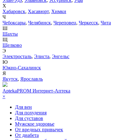
Улан-Удэ
,
Ульяновск
,
Уссурийск
,
Уфа
Х
Хабаровск
,
Хасавюрт
,
Химки
Ч
Чебоксары
,
Челябинск
,
Череповец
,
Черкесск
,
Чита
Ш
Шахты
Щ
Щелково
Э
Электросталь
,
Элиста
,
Энгельс
Ю
Южно-Сахалинск
Я
Якутск
,
Ярославль
AptekaPROM
Интернет-Аптека
×
Для вен
Для похудения
Для суставов
Мужское здоровье
От вредных привычек
От диабета