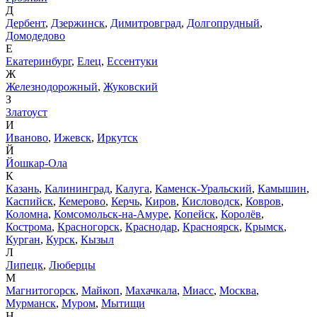
Д
Дербент
,
Дзержинск
,
Димитровград
,
Долгопрудный
,
Домодедово
Е
Екатеринбург
,
Елец
,
Ессентуки
Ж
Железнодорожный
,
Жуковский
З
Златоуст
И
Иваново
,
Ижевск
,
Иркутск
Й
Йошкар-Ола
К
Казань
,
Калининград
,
Калуга
,
Каменск-Уральский
,
Камышин
,
Каспийск
,
Кемерово
,
Керчь
,
Киров
,
Кисловодск
,
Ковров
,
Коломна
,
Комсомольск-на-Амуре
,
Копейск
,
Королёв
,
Кострома
,
Красногорск
,
Краснодар
,
Красноярск
,
Крымск
,
Курган
,
Курск
,
Кызыл
Л
Липецк
,
Люберцы
М
Магнитогорск
,
Майкоп
,
Махачкала
,
Миасс
,
Москва
,
Мурманск
,
Муром
,
Мытищи
Н