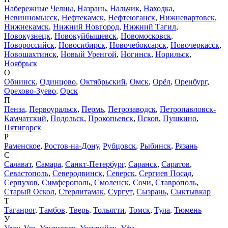
Набережные Челны
,
Назрань
,
Нальчик
,
Находка
,
Невинномысск
,
Нефтекамск
,
Нефтеюганск
,
Нижневартовск
,
Нижнекамск
,
Нижний Новгород
,
Нижний Тагил
,
Новокузнецк
,
Новокуйбышевск
,
Новомосковск
,
Новороссийск
,
Новосибирск
,
Новочебоксарск
,
Новочеркасск
,
Новошахтинск
,
Новый Уренгой
,
Ногинск
,
Норильск
,
Ноябрьск
О
Обнинск
,
Одинцово
,
Октябрьский
,
Омск
,
Орёл
,
Оренбург
,
Орехово-Зуево
,
Орск
П
Пенза
,
Первоуральск
,
Пермь
,
Петрозаводск
,
Петропавловск-
Камчатский
,
Подольск
,
Прокопьевск
,
Псков
,
Пушкино
,
Пятигорск
Р
Раменское
,
Ростов-на-Дону
,
Рубцовск
,
Рыбинск
,
Рязань
С
Салават
,
Самара
,
Санкт-Петербург
,
Саранск
,
Саратов
,
Севастополь
,
Северодвинск
,
Северск
,
Сергиев Посад
,
Серпухов
,
Симферополь
,
Смоленск
,
Сочи
,
Ставрополь
,
Старый Оскол
,
Стерлитамак
,
Сургут
,
Сызрань
,
Сыктывкар
Т
Таганрог
,
Тамбов
,
Тверь
,
Тольятти
,
Томск
,
Тула
,
Тюмень
У