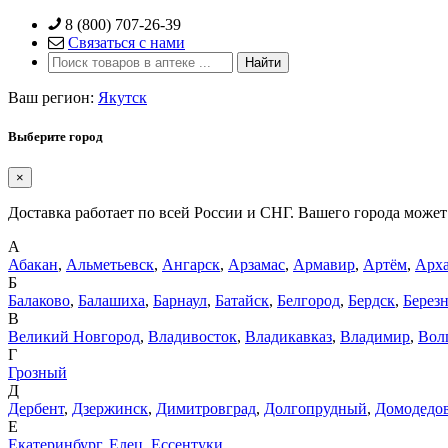
Skip
8 (800) 707-26-39
to
Связаться с нами
content
Ваш регион:
Якутск
Выберите город
×
Доставка работает по всей России и СНГ. Вашего города может 
А
Абакан
,
Альметьевск
,
Ангарск
,
Арзамас
,
Армавир
,
Артём
,
Арха
Б
Балаково
,
Балашиха
,
Барнаул
,
Батайск
,
Белгород
,
Бердск
,
Берез
В
Великий Новгород
,
Владивосток
,
Владикавказ
,
Владимир
,
Вол
Г
Грозный
Д
Дербент
,
Дзержинск
,
Димитровград
,
Долгопрудный
,
Домодедо
Е
Екатеринбург
,
Елец
,
Ессентуки