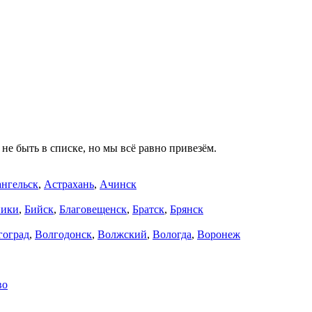
не быть в списке, но мы всё равно привезём.
нгельск
,
Астрахань
,
Ачинск
ники
,
Бийск
,
Благовещенск
,
Братск
,
Брянск
гоград
,
Волгодонск
,
Волжский
,
Вологда
,
Воронеж
во