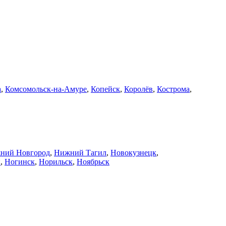
а
,
Комсомольск-на-Амуре
,
Копейск
,
Королёв
,
Кострома
,
ний Новгород
,
Нижний Тагил
,
Новокузнецк
,
й
,
Ногинск
,
Норильск
,
Ноябрьск