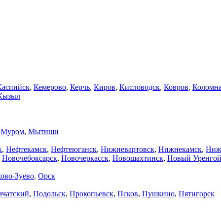
Каспийск
,
Кемерово
,
Керчь
,
Киров
,
Кисловодск
,
Ковров
,
Коломн
Кызыл
,
Муром
,
Мытищи
к
,
Нефтекамск
,
Нефтеюганск
,
Нижневартовск
,
Нижнекамск
,
Ниж
,
Новочебоксарск
,
Новочеркасск
,
Новошахтинск
,
Новый Уренго
ово-Зуево
,
Орск
мчатский
,
Подольск
,
Прокопьевск
,
Псков
,
Пушкино
,
Пятигорск