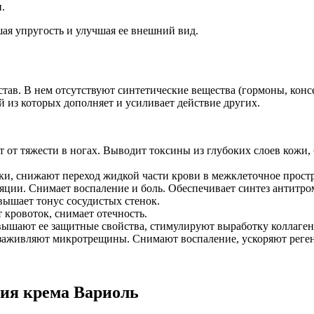
.
ая упругость и улучшая ее внешний вид.
ав. В нем отсутствуют синтетические вещества (гормоны, консе
из которых дополняет и усиливает действие других.
от тяжести в ногах. Выводит токсины из глубоких слоев кожи, 
и, снижают переход жидкой части крови в межклеточное простр
ции. Снимает воспаление и боль. Обеспечивает синтез антитро
ышает тонус сосудистых стенок.
 кровоток, снимает отечность.
вышают ее защитные свойства, стимулируют выработку коллагена
, заживляют микротрещины. Снимают воспаление, ускоряют реге
ия крема Вариоль