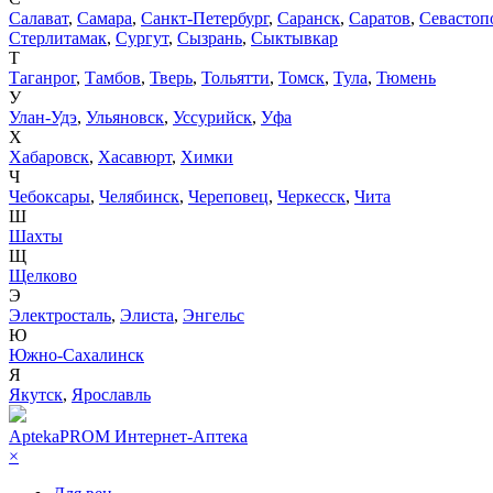
Салават
,
Самара
,
Санкт-Петербург
,
Саранск
,
Саратов
,
Севастоп
Стерлитамак
,
Сургут
,
Сызрань
,
Сыктывкар
Т
Таганрог
,
Тамбов
,
Тверь
,
Тольятти
,
Томск
,
Тула
,
Тюмень
У
Улан-Удэ
,
Ульяновск
,
Уссурийск
,
Уфа
Х
Хабаровск
,
Хасавюрт
,
Химки
Ч
Чебоксары
,
Челябинск
,
Череповец
,
Черкесск
,
Чита
Ш
Шахты
Щ
Щелково
Э
Электросталь
,
Элиста
,
Энгельс
Ю
Южно-Сахалинск
Я
Якутск
,
Ярославль
AptekaPROM
Интернет-Аптека
×