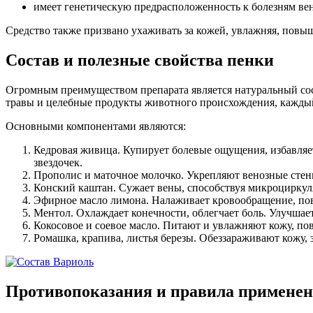
имеет генетическую предрасположенность к болезням вен
Средство также призвано ухаживать за кожей, увлажняя, повыш
Состав и полезные свойства пенки
Огромным преимуществом препарата является натуральный сост
травы и целебные продукты животного происхождения, каждый 
Основными компонентами являются:
Кедровая живица. Купирует болевые ощущения, избавляет 
звездочек.
Прополис и маточное молочко. Укрепляют венозные стенк
Конский каштан. Сужает вены, способствуя микроциркуля
Эфирное масло лимона. Налаживает кровообращение, пов
Ментол. Охлаждает конечности, облегчает боль. Улучшает
Кокосовое и соевое масло. Питают и увлажняют кожу, по
Ромашка, крапива, листья березы. Обеззараживают кожу
Противопоказания и правила применен