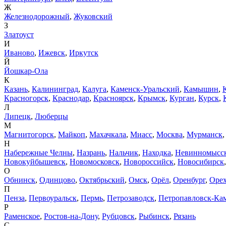
Ж
Железнодорожный
,
Жуковский
З
Златоуст
И
Иваново
,
Ижевск
,
Иркутск
Й
Йошкар-Ола
К
Казань
,
Калининград
,
Калуга
,
Каменск-Уральский
,
Камышин
,
Красногорск
,
Краснодар
,
Красноярск
,
Крымск
,
Курган
,
Курск
,
Л
Липецк
,
Люберцы
М
Магнитогорск
,
Майкоп
,
Махачкала
,
Миасс
,
Москва
,
Мурманск
Н
Набережные Челны
,
Назрань
,
Нальчик
,
Находка
,
Невинномысс
Новокуйбышевск
,
Новомосковск
,
Новороссийск
,
Новосибирск
О
Обнинск
,
Одинцово
,
Октябрьский
,
Омск
,
Орёл
,
Оренбург
,
Орех
П
Пенза
,
Первоуральск
,
Пермь
,
Петрозаводск
,
Петропавловск-Ка
Р
Раменское
,
Ростов-на-Дону
,
Рубцовск
,
Рыбинск
,
Рязань
С