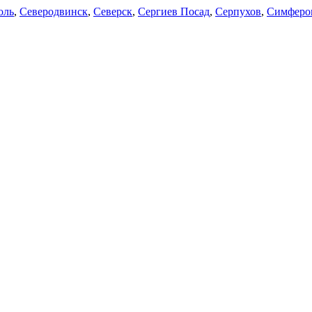
оль
,
Северодвинск
,
Северск
,
Сергиев Посад
,
Серпухов
,
Симферо