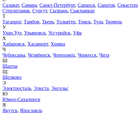
Салават
,
Самара
,
Санкт-Петербург
,
Саранск
,
Саратов
,
Севастоп
Стерлитамак
,
Сургут
,
Сызрань
,
Сыктывкар
Т
Таганрог
,
Тамбов
,
Тверь
,
Тольятти
,
Томск
,
Тула
,
Тюмень
У
Улан-Удэ
,
Ульяновск
,
Уссурийск
,
Уфа
Х
Хабаровск
,
Хасавюрт
,
Химки
Ч
Чебоксары
,
Челябинск
,
Череповец
,
Черкесск
,
Чита
Ш
Шахты
Щ
Щелково
Э
Электросталь
,
Элиста
,
Энгельс
Ю
Южно-Сахалинск
Я
Якутск
,
Ярославль