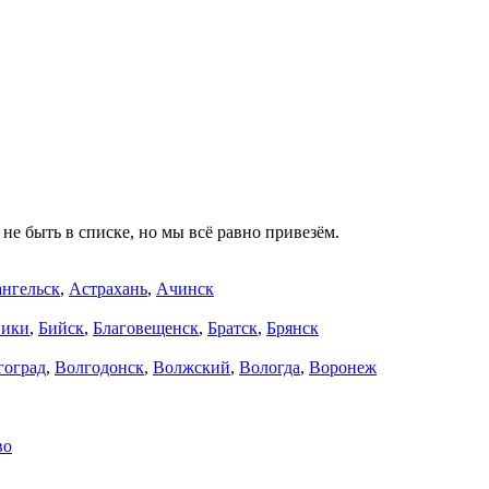
не быть в списке, но мы всё равно привезём.
нгельск
,
Астрахань
,
Ачинск
ники
,
Бийск
,
Благовещенск
,
Братск
,
Брянск
гоград
,
Волгодонск
,
Волжский
,
Вологда
,
Воронеж
во