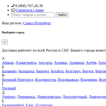
Skip
8 (800) 707-26-39
to
Связаться с нами
content
Ваш регион:
Санкт-Петербург
Выберите город
×
Доставка работает по всей России и СНГ. Вашего города может 
А
Абакан
,
Альметьевск
,
Ангарск
,
Арзамас
,
Армавир
,
Артём
,
Арха
Б
Балаково
,
Балашиха
,
Барнаул
,
Батайск
,
Белгород
,
Бердск
,
Берез
В
Великий Новгород
,
Владивосток
,
Владикавказ
,
Владимир
,
Вол
Г
Грозный
Д
Дербент
,
Дзержинск
,
Димитровград
,
Долгопрудный
,
Домодедо
Е
Екатеринбург
,
Елец
,
Ессентуки