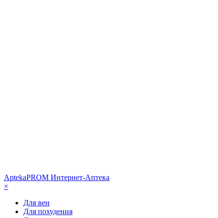
AptekaPROM
Интернет-Аптека
×
Для вен
Для похудения