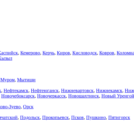
Каспийск
,
Кемерово
,
Керчь
,
Киров
,
Кисловодск
,
Ковров
,
Коломн
Кызыл
,
Муром
,
Мытищи
к
,
Нефтекамск
,
Нефтеюганск
,
Нижневартовск
,
Нижнекамск
,
Ниж
,
Новочебоксарск
,
Новочеркасск
,
Новошахтинск
,
Новый Уренго
ово-Зуево
,
Орск
мчатский
,
Подольск
,
Прокопьевск
,
Псков
,
Пушкино
,
Пятигорск