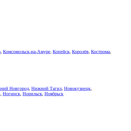
а
,
Комсомольск-на-Амуре
,
Копейск
,
Королёв
,
Кострома
,
ний Новгород
,
Нижний Тагил
,
Новокузнецк
,
й
,
Ногинск
,
Норильск
,
Ноябрьск