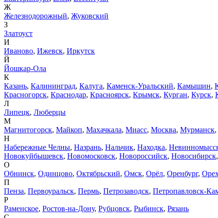
Ж
Железнодорожный
,
Жуковский
З
Златоуст
И
Иваново
,
Ижевск
,
Иркутск
Й
Йошкар-Ола
К
Казань
,
Калининград
,
Калуга
,
Каменск-Уральский
,
Камышин
,
Красногорск
,
Краснодар
,
Красноярск
,
Крымск
,
Курган
,
Курск
,
Л
Липецк
,
Люберцы
М
Магнитогорск
,
Майкоп
,
Махачкала
,
Миасс
,
Москва
,
Мурманск
Н
Набережные Челны
,
Назрань
,
Нальчик
,
Находка
,
Невинномысс
Новокуйбышевск
,
Новомосковск
,
Новороссийск
,
Новосибирск
О
Обнинск
,
Одинцово
,
Октябрьский
,
Омск
,
Орёл
,
Оренбург
,
Орех
П
Пенза
,
Первоуральск
,
Пермь
,
Петрозаводск
,
Петропавловск-Ка
Р
Раменское
,
Ростов-на-Дону
,
Рубцовск
,
Рыбинск
,
Рязань
С