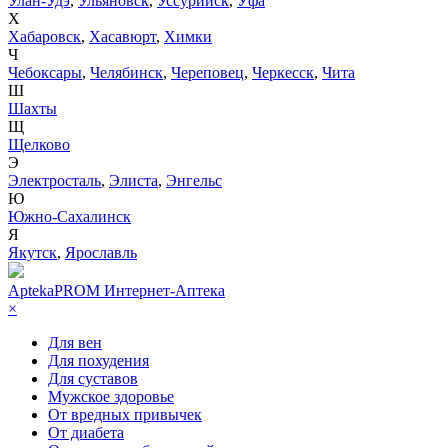
Улан-Удэ
,
Ульяновск
,
Уссурийск
,
Уфа
Х
Хабаровск
,
Хасавюрт
,
Химки
Ч
Чебоксары
,
Челябинск
,
Череповец
,
Черкесск
,
Чита
Ш
Шахты
Щ
Щелково
Э
Электросталь
,
Элиста
,
Энгельс
Ю
Южно-Сахалинск
Я
Якутск
,
Ярославль
AptekaPROM
Интернет-Аптека
×
Для вен
Для похудения
Для суставов
Мужское здоровье
От вредных привычек
От диабета