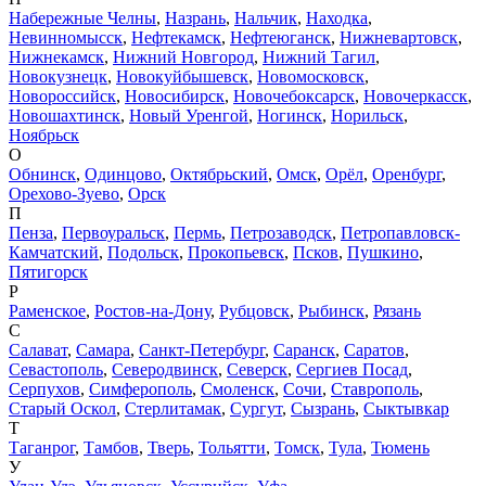
Набережные Челны
,
Назрань
,
Нальчик
,
Находка
,
Невинномысск
,
Нефтекамск
,
Нефтеюганск
,
Нижневартовск
,
Нижнекамск
,
Нижний Новгород
,
Нижний Тагил
,
Новокузнецк
,
Новокуйбышевск
,
Новомосковск
,
Новороссийск
,
Новосибирск
,
Новочебоксарск
,
Новочеркасск
,
Новошахтинск
,
Новый Уренгой
,
Ногинск
,
Норильск
,
Ноябрьск
О
Обнинск
,
Одинцово
,
Октябрьский
,
Омск
,
Орёл
,
Оренбург
,
Орехово-Зуево
,
Орск
П
Пенза
,
Первоуральск
,
Пермь
,
Петрозаводск
,
Петропавловск-
Камчатский
,
Подольск
,
Прокопьевск
,
Псков
,
Пушкино
,
Пятигорск
Р
Раменское
,
Ростов-на-Дону
,
Рубцовск
,
Рыбинск
,
Рязань
С
Салават
,
Самара
,
Санкт-Петербург
,
Саранск
,
Саратов
,
Севастополь
,
Северодвинск
,
Северск
,
Сергиев Посад
,
Серпухов
,
Симферополь
,
Смоленск
,
Сочи
,
Ставрополь
,
Старый Оскол
,
Стерлитамак
,
Сургут
,
Сызрань
,
Сыктывкар
Т
Таганрог
,
Тамбов
,
Тверь
,
Тольятти
,
Томск
,
Тула
,
Тюмень
У