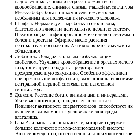
надпочечников, снижают стресс, нормализуют
кровообращение, снимают спазмы гладкой мускулатуры.
Мускус бобра богат цинком и селеном, которые
необходимы для поддержания мужского здоровья.
Шалфей. Нормализует выработку тестостерона,
благотворно влияет на центральную нервную систему.
Предотвращает инфицирование мочеполовой системы и
болезни простаты. Эфирное масло растения
нейтрализует воспаления. Активно борется с мужским
облысением.
Любисток. Обладает сильным возбуждающим
свойством. Улучшает кровообращение в органах малого
таза, тонизирует и бодрит. Предотвращает
преждевременную эякуляцию. Особенно эффективен
при эректильной дисфункции, вызванной нарушениями
центральной нервной системы или патологией
гипоталамуса.
Девясил. Растение богато витаминами и минералами.
Усиливает потенцию, продлевает половой акт.
Повышает активность сперматозоидов, способствует их
лучшей выживаемости в условиях кислой среды
влагалища.
Габа Алишань. Тайваньский чай, который содержит
большое количество гамма-аминомасляной кислоты.
Это нейромедиатор, ответственный за психологическое