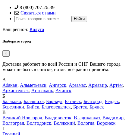
Skip
8 (800) 707-26-39
to
Связаться с нами
content
Ваш регион:
Калуга
Выберите город
×
Доставка работает по всей России и СНГ. Вашего города
может не быть в списке, но мы всё равно привезём.
А
Абакан
,
Альметьевск
,
Ангарск
,
Арзамас
,
Армавир
,
Артём
,
Архангельск
,
Астрахань
,
Ачинск
Б
Балаково
,
Балашиха
,
Барнаул
,
Батайск
,
Белгород
,
Бердск
,
Березники
,
Бийск
,
Благовещенск
,
Братск
,
Брянск
В
Великий Новгород
,
Владивосток
,
Владикавказ
,
Владимир
,
Волгоград
,
Волгодонск
,
Волжский
,
Вологда
,
Воронеж
Г
Грозный