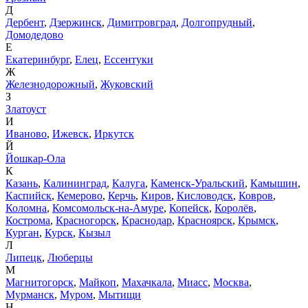
Д
Дербент
,
Дзержинск
,
Димитровград
,
Долгопрудный
,
Домодедово
Е
Екатеринбург
,
Елец
,
Ессентуки
Ж
Железнодорожный
,
Жуковский
З
Златоуст
И
Иваново
,
Ижевск
,
Иркутск
Й
Йошкар-Ола
К
Казань
,
Калининград
,
Калуга
,
Каменск-Уральский
,
Камышин
,
Каспийск
,
Кемерово
,
Керчь
,
Киров
,
Кисловодск
,
Ковров
,
Коломна
,
Комсомольск-на-Амуре
,
Копейск
,
Королёв
,
Кострома
,
Красногорск
,
Краснодар
,
Красноярск
,
Крымск
,
Курган
,
Курск
,
Кызыл
Л
Липецк
,
Люберцы
М
Магнитогорск
,
Майкоп
,
Махачкала
,
Миасс
,
Москва
,
Мурманск
,
Муром
,
Мытищи
Н