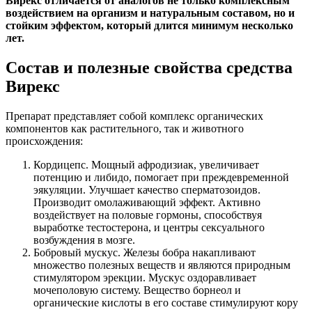
Вирекс отличается от аналогов не только комплексным
воздействием на организм и натуральным составом, но и
стойким эффектом, который длится минимум несколько
лет.
Состав и полезные свойства средства
Вирекс
Препарат представляет собой комплекс органических
компонентов как растительного, так и животного
происхождения:
Кордицепс. Мощный афродизиак, увеличивает
потенцию и либидо, помогает при преждевременной
эякуляции. Улучшает качество сперматозоидов.
Производит омолаживающий эффект. Активно
воздействует на половые гормоны, способствуя
выработке тестостерона, и центры сексуального
возбуждения в мозге.
Бобровый мускус. Железы бобра накапливают
множество полезных веществ и являются природным
стимулятором эрекции. Мускус оздоравливает
мочеполовую систему. Вещество борнеол и
органические кислоты в его составе стимулируют кору