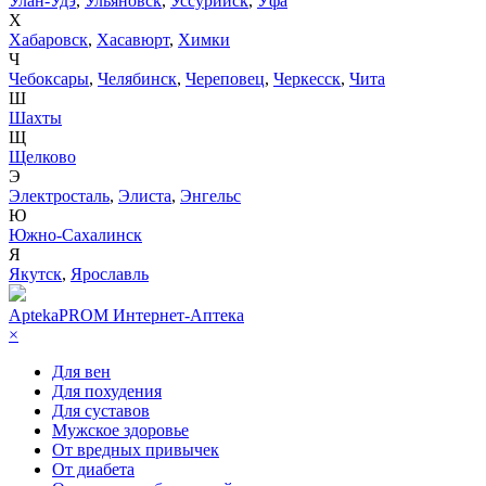
Улан-Удэ
,
Ульяновск
,
Уссурийск
,
Уфа
Х
Хабаровск
,
Хасавюрт
,
Химки
Ч
Чебоксары
,
Челябинск
,
Череповец
,
Черкесск
,
Чита
Ш
Шахты
Щ
Щелково
Э
Электросталь
,
Элиста
,
Энгельс
Ю
Южно-Сахалинск
Я
Якутск
,
Ярославль
AptekaPROM
Интернет-Аптека
×
Для вен
Для похудения
Для суставов
Мужское здоровье
От вредных привычек
От диабета