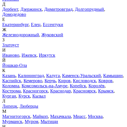
Д
Дербент
,
Дзержинск
,
Димитровград
,
Долгопрудный
,
Домодедово
Е
Екатеринбург
,
Елец
,
Ессентуки
Ж
Железнодорожный
,
Жуковский
З
Златоуст
И
Иваново
,
Ижевск
,
Иркутск
Й
Йошкар-Ола
К
Казань
,
Калининград
,
Калуга
,
Каменск-Уральский
,
Камышин
,
Каспийск
,
Кемерово
,
Керчь
,
Киров
,
Кисловодск
,
Ковров
,
Коломна
,
Комсомольск-на-Амуре
,
Копейск
,
Королёв
,
Кострома
,
Красногорск
,
Краснодар
,
Красноярск
,
Крымск
,
Курган
,
Курск
,
Кызыл
Л
Липецк
,
Люберцы
М
Магнитогорск
,
Майкоп
,
Махачкала
,
Миасс
,
Москва
,
Мурманск
,
Муром
,
Мытищи
Н