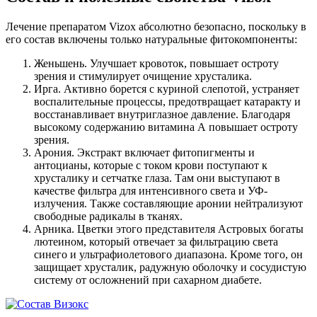
Лечение препаратом Vizox абсолютно безопасно, поскольку в
его состав включены только натуральные фитокомпоненты:
Женьшень. Улучшает кровоток, повышает остроту
зрения и стимулирует очищение хрусталика.
Ирга. Активно борется с куриной слепотой, устраняет
воспалительные процессы, предотвращает катаракту и
восстанавливает внутриглазное давление. Благодаря
высокому содержанию витамина А повышает остроту
зрения.
Арония. Экстракт включает фитопигменты и
антоцианы, которые с током крови поступают к
хрусталику и сетчатке глаза. Там они выступают в
качестве фильтра для интенсивного света и УФ-
излучения. Также составляющие аронии нейтрализуют
свободные радикалы в тканях.
Арника. Цветки этого представителя Астровых богаты
лютеином, который отвечает за фильтрацию света
синего и ультрафиолетового диапазона. Кроме того, он
защищает хрусталик, радужную оболочку и сосудистую
систему от осложнений при сахарном диабете.