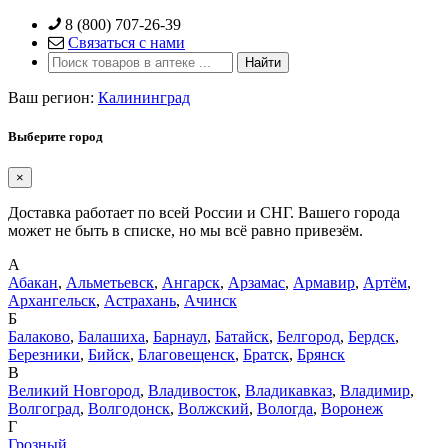
Skip
8 (800) 707-26-39
to
Связаться с нами
content
Ваш регион:
Калининград
Выберите город
×
Доставка работает по всей России и СНГ. Вашего города
может не быть в списке, но мы всё равно привезём.
А
Абакан
,
Альметьевск
,
Ангарск
,
Арзамас
,
Армавир
,
Артём
,
Архангельск
,
Астрахань
,
Ачинск
Б
Балаково
,
Балашиха
,
Барнаул
,
Батайск
,
Белгород
,
Бердск
,
Березники
,
Бийск
,
Благовещенск
,
Братск
,
Брянск
В
Великий Новгород
,
Владивосток
,
Владикавказ
,
Владимир
,
Волгоград
,
Волгодонск
,
Волжский
,
Вологда
,
Воронеж
Г
Грозный