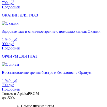
790
руб
Подробней
ОКАПИН ДЛЯ ГЛАЗ
Здоровье глаз и отличное зрение с помощью капель Окапин
1 940
руб
990
руб
Подробней
ОРЛИУМ ДЛЯ ГЛАЗ
Восстановление зрения быстро и без хлопот с Орлиум
1 940
руб
790
руб
Подробней
Только в AptekaPROM
до
-50%
Самые низкие цены