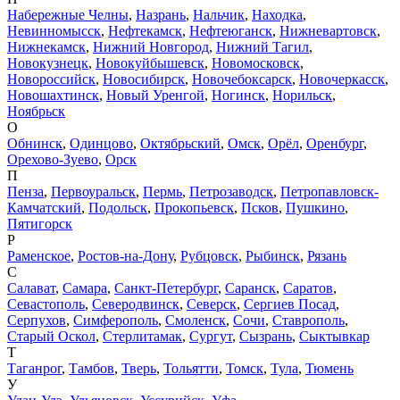
Набережные Челны
,
Назрань
,
Нальчик
,
Находка
,
Невинномысск
,
Нефтекамск
,
Нефтеюганск
,
Нижневартовск
,
Нижнекамск
,
Нижний Новгород
,
Нижний Тагил
,
Новокузнецк
,
Новокуйбышевск
,
Новомосковск
,
Новороссийск
,
Новосибирск
,
Новочебоксарск
,
Новочеркасск
,
Новошахтинск
,
Новый Уренгой
,
Ногинск
,
Норильск
,
Ноябрьск
О
Обнинск
,
Одинцово
,
Октябрьский
,
Омск
,
Орёл
,
Оренбург
,
Орехово-Зуево
,
Орск
П
Пенза
,
Первоуральск
,
Пермь
,
Петрозаводск
,
Петропавловск-
Камчатский
,
Подольск
,
Прокопьевск
,
Псков
,
Пушкино
,
Пятигорск
Р
Раменское
,
Ростов-на-Дону
,
Рубцовск
,
Рыбинск
,
Рязань
С
Салават
,
Самара
,
Санкт-Петербург
,
Саранск
,
Саратов
,
Севастополь
,
Северодвинск
,
Северск
,
Сергиев Посад
,
Серпухов
,
Симферополь
,
Смоленск
,
Сочи
,
Ставрополь
,
Старый Оскол
,
Стерлитамак
,
Сургут
,
Сызрань
,
Сыктывкар
Т
Таганрог
,
Тамбов
,
Тверь
,
Тольятти
,
Томск
,
Тула
,
Тюмень
У