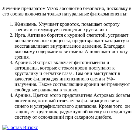
Лечение препаратом Vizox абсолютно безопасно, поскольку в
его состав включены только натуральные фитокомпоненты:
Женьшень. Улучшает кровоток, повышает остроту
зрения и стимулирует очищение хрусталика.
Ирга. Активно борется с куриной слепотой, устраняет
воспалительные процессы, предотвращает катаракту и
восстанавливает внутриглазное давление. Благодаря
высокому содержанию витамина А повышает остроту
зрения.
Арония. Экстракт включает фитопигменты и
антоцианы, которые с током крови поступают к
хрусталику и сетчатке глаза. Там они выступают в
качестве фильтра для интенсивного света и УФ-
излучения. Также составляющие аронии нейтрализуют
свободные радикалы в тканях.
Арника. Цветки этого представителя Астровых богаты
лютеином, который отвечает за фильтрацию света
синего и ультрафиолетового диапазона. Кроме того, он
защищает хрусталик, радужную оболочку и сосудистую
систему от осложнений при сахарном диабете.