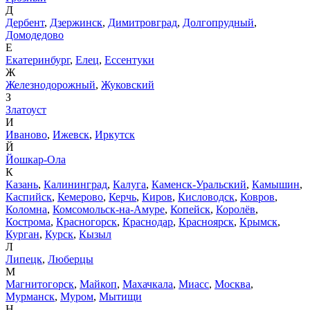
Д
Дербент
,
Дзержинск
,
Димитровград
,
Долгопрудный
,
Домодедово
Е
Екатеринбург
,
Елец
,
Ессентуки
Ж
Железнодорожный
,
Жуковский
З
Златоуст
И
Иваново
,
Ижевск
,
Иркутск
Й
Йошкар-Ола
К
Казань
,
Калининград
,
Калуга
,
Каменск-Уральский
,
Камышин
,
Каспийск
,
Кемерово
,
Керчь
,
Киров
,
Кисловодск
,
Ковров
,
Коломна
,
Комсомольск-на-Амуре
,
Копейск
,
Королёв
,
Кострома
,
Красногорск
,
Краснодар
,
Красноярск
,
Крымск
,
Курган
,
Курск
,
Кызыл
Л
Липецк
,
Люберцы
М
Магнитогорск
,
Майкоп
,
Махачкала
,
Миасс
,
Москва
,
Мурманск
,
Муром
,
Мытищи
Н