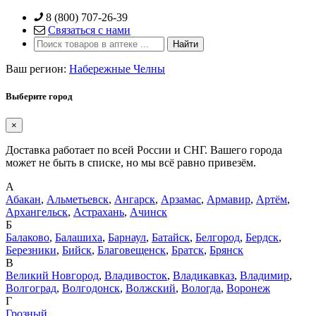
Skip
8 (800) 707-26-39
to
Связаться с нами
content
Ваш регион:
Набережные Челны
Выберите город
×
Доставка работает по всей России и СНГ. Вашего города
может не быть в списке, но мы всё равно привезём.
А
Абакан
,
Альметьевск
,
Ангарск
,
Арзамас
,
Армавир
,
Артём
,
Архангельск
,
Астрахань
,
Ачинск
Б
Балаково
,
Балашиха
,
Барнаул
,
Батайск
,
Белгород
,
Бердск
,
Березники
,
Бийск
,
Благовещенск
,
Братск
,
Брянск
В
Великий Новгород
,
Владивосток
,
Владикавказ
,
Владимир
,
Волгоград
,
Волгодонск
,
Волжский
,
Вологда
,
Воронеж
Г
Грозный