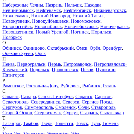
Набережные Челны
,
Назрань
,
Нальчик
,
Находка
,
Невинномысск
,
Нефтекамск
,
Нефтеюганск
,
Нижневартовск
,
Нижнекамск
,
Нижний Новгород
,
Нижний Тагил
,
Новокузнецк
,
Новокуйбышевск
,
Новомосковск
,
Новороссийск
,
Новосибирск
,
Новочебоксарск
,
Новочеркасск
,
Новошахтинск
,
Новый Уренгой
,
Ногинск
,
Норильск
,
Ноябрьск
О
Обнинск
,
Одинцово
,
Октябрьский
,
Омск
,
Орёл
,
Оренбург
,
Орехово-Зуево
,
Орск
П
Пенза
,
Первоуральск
,
Пермь
,
Петрозаводск
,
Петропавловск-
Камчатский
,
Подольск
,
Прокопьевск
,
Псков
,
Пушкино
,
Пятигорск
Р
Раменское
,
Ростов-на-Дону
,
Рубцовск
,
Рыбинск
,
Рязань
С
Салават
,
Самара
,
Санкт-Петербург
,
Саранск
,
Саратов
,
Севастополь
,
Северодвинск
,
Северск
,
Сергиев Посад
,
Серпухов
,
Симферополь
,
Смоленск
,
Сочи
,
Ставрополь
,
Старый Оскол
,
Стерлитамак
,
Сургут
,
Сызрань
,
Сыктывкар
Т
Таганрог
,
Тамбов
,
Тверь
,
Тольятти
,
Томск
,
Тула
,
Тюмень
У