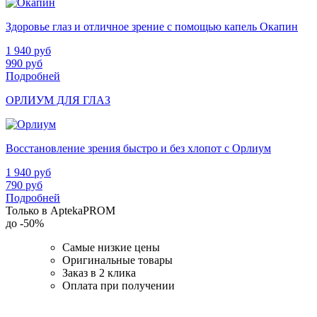
Здоровье глаз и отличное зрение с помощью капель Окапин
1 940
руб
990
руб
Подробней
ОРЛИУМ ДЛЯ ГЛАЗ
Восстановление зрения быстро и без хлопот с Орлиум
1 940
руб
790
руб
Подробней
Только в AptekaPROM
до
-50%
Самые низкие цены
Оригинальные товары
Заказ в 2 клика
Оплата при получении