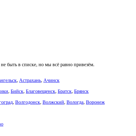
не быть в списке, но мы всё равно привезём.
нгельск
,
Астрахань
,
Ачинск
ники
,
Бийск
,
Благовещенск
,
Братск
,
Брянск
гоград
,
Волгодонск
,
Волжский
,
Вологда
,
Воронеж
во