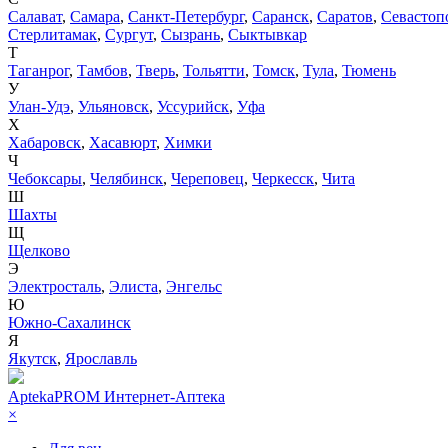
Салават
,
Самара
,
Санкт-Петербург
,
Саранск
,
Саратов
,
Севастоп
Стерлитамак
,
Сургут
,
Сызрань
,
Сыктывкар
Т
Таганрог
,
Тамбов
,
Тверь
,
Тольятти
,
Томск
,
Тула
,
Тюмень
У
Улан-Удэ
,
Ульяновск
,
Уссурийск
,
Уфа
Х
Хабаровск
,
Хасавюрт
,
Химки
Ч
Чебоксары
,
Челябинск
,
Череповец
,
Черкесск
,
Чита
Ш
Шахты
Щ
Щелково
Э
Электросталь
,
Элиста
,
Энгельс
Ю
Южно-Сахалинск
Я
Якутск
,
Ярославль
AptekaPROM
Интернет-Аптека
×