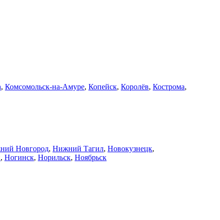
а
,
Комсомольск-на-Амуре
,
Копейск
,
Королёв
,
Кострома
,
ний Новгород
,
Нижний Тагил
,
Новокузнецк
,
й
,
Ногинск
,
Норильск
,
Ноябрьск