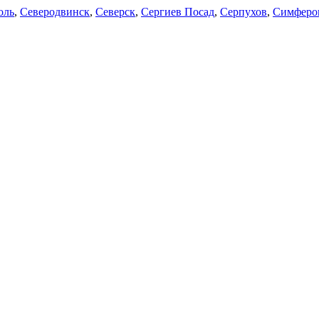
оль
,
Северодвинск
,
Северск
,
Сергиев Посад
,
Серпухов
,
Симферо