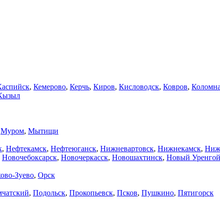
Каспийск
,
Кемерово
,
Керчь
,
Киров
,
Кисловодск
,
Ковров
,
Коломн
Кызыл
,
Муром
,
Мытищи
к
,
Нефтекамск
,
Нефтеюганск
,
Нижневартовск
,
Нижнекамск
,
Ниж
,
Новочебоксарск
,
Новочеркасск
,
Новошахтинск
,
Новый Уренго
ово-Зуево
,
Орск
мчатский
,
Подольск
,
Прокопьевск
,
Псков
,
Пушкино
,
Пятигорск