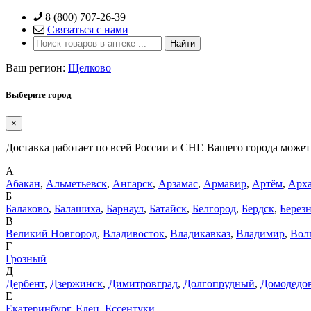
Skip
8 (800) 707-26-39
to
Связаться с нами
content
Ваш регион:
Щелково
Выберите город
×
Доставка работает по всей России и СНГ. Вашего города может 
А
Абакан
,
Альметьевск
,
Ангарск
,
Арзамас
,
Армавир
,
Артём
,
Арха
Б
Балаково
,
Балашиха
,
Барнаул
,
Батайск
,
Белгород
,
Бердск
,
Берез
В
Великий Новгород
,
Владивосток
,
Владикавказ
,
Владимир
,
Вол
Г
Грозный
Д
Дербент
,
Дзержинск
,
Димитровград
,
Долгопрудный
,
Домодедо
Е
Екатеринбург
,
Елец
,
Ессентуки