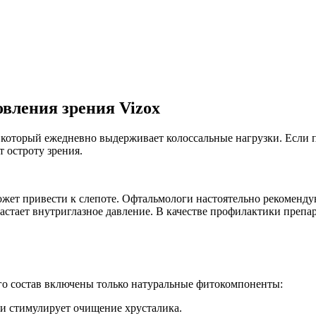
овления зрения Vizox
, который ежедневно выдерживает колоссальные нагрузки. Если
т остроту зрения.
ожет привести к слепоте. Офтальмологи настоятельно рекоменду
растает внутриглазное давление. В качестве профилактики препа
его состав включены только натуральные фитокомпоненты:
 и стимулирует очищение хрусталика.