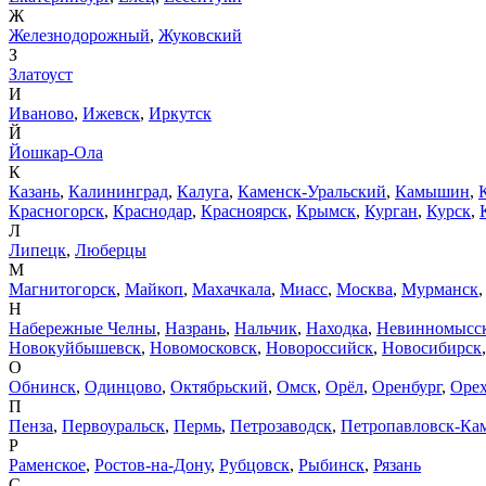
Ж
Железнодорожный
,
Жуковский
З
Златоуст
И
Иваново
,
Ижевск
,
Иркутск
Й
Йошкар-Ола
К
Казань
,
Калининград
,
Калуга
,
Каменск-Уральский
,
Камышин
,
Красногорск
,
Краснодар
,
Красноярск
,
Крымск
,
Курган
,
Курск
,
Л
Липецк
,
Люберцы
М
Магнитогорск
,
Майкоп
,
Махачкала
,
Миасс
,
Москва
,
Мурманск
Н
Набережные Челны
,
Назрань
,
Нальчик
,
Находка
,
Невинномысс
Новокуйбышевск
,
Новомосковск
,
Новороссийск
,
Новосибирск
О
Обнинск
,
Одинцово
,
Октябрьский
,
Омск
,
Орёл
,
Оренбург
,
Орех
П
Пенза
,
Первоуральск
,
Пермь
,
Петрозаводск
,
Петропавловск-Ка
Р
Раменское
,
Ростов-на-Дону
,
Рубцовск
,
Рыбинск
,
Рязань
С