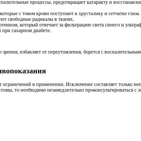
оспалительные процессы, предотвращает катаракту и восстанавл
торые с током крови поступают к хрусталику и сетчатке глаза.
ют свободные радикалы в тканях.
теином, который отвечает за фильтрацию света синего и ультраф
 при сахарном диабете.
зрения, избавляет от переутомления, борется с воспалительным
ивопоказания
т ограничений в применении. Исключение составляет только непе
томы, то необходимо незамедлительно проконсультироваться с 