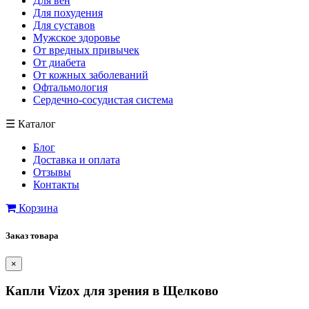
Для вен
Для похудения
Для суставов
Мужское здоровье
От вредных привычек
От диабета
От кожных заболеваний
Офтальмология
Сердечно-сосудистая система
☰
Каталог
Блог
Доставка и оплата
Отзывы
Контакты
Корзина
Заказ товара
×
Капли Vizox для зрения в Щелково