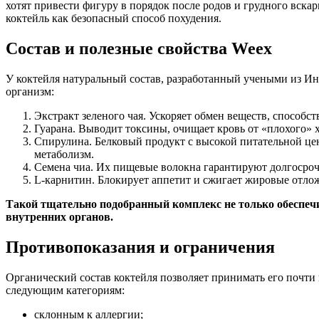
хотят привести фигуру в порядок после родов и грудного вска
коктейль как безопасный способ похудения.
Состав и полезные свойства Weex
У коктейля натуральный состав, разработанный учеными из И
организм:
Экстракт зеленого чая. Ускоряет обмен веществ, способс
Гуарана. Выводит токсины, очищает кровь от «плохого» 
Спирулина. Белковый продукт с высокой питательной цен
метаболизм.
Семена чиа. Их пищевые волокна гарантируют долгосроч
L-карнитин. Блокирует аппетит и сжигает жировые отло
Такой тщательно подобранный комплекс не только обеспечи
внутренних органов.
Противопоказания и ограничения
Органический состав коктейля позволяет принимать его почт
следующим категориям:
склонным к аллергии;