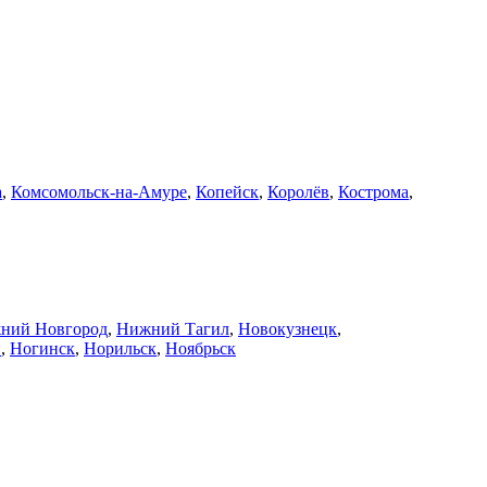
а
,
Комсомольск-на-Амуре
,
Копейск
,
Королёв
,
Кострома
,
ний Новгород
,
Нижний Тагил
,
Новокузнецк
,
й
,
Ногинск
,
Норильск
,
Ноябрьск