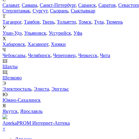
Салават
,
Самара
,
Санкт-Петербург
,
Саранск
,
Саратов
,
Севастоп
Стерлитамак
,
Сургут
,
Сызрань
,
Сыктывкар
Т
Таганрог
,
Тамбов
,
Тверь
,
Тольятти
,
Томск
,
Тула
,
Тюмень
У
Улан-Удэ
,
Ульяновск
,
Уссурийск
,
Уфа
Х
Хабаровск
,
Хасавюрт
,
Химки
Ч
Чебоксары
,
Челябинск
,
Череповец
,
Черкесск
,
Чита
Ш
Шахты
Щ
Щелково
Э
Электросталь
,
Элиста
,
Энгельс
Ю
Южно-Сахалинск
Я
Якутск
,
Ярославль
AptekaPROM
Интернет-Аптека
×