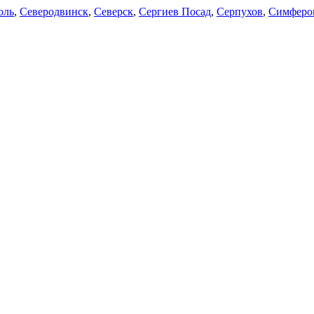
оль
,
Северодвинск
,
Северск
,
Сергиев Посад
,
Серпухов
,
Симферо