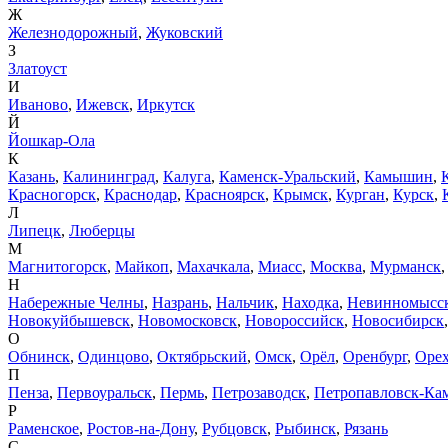
Ж
Железнодорожный
,
Жуковский
З
Златоуст
И
Иваново
,
Ижевск
,
Иркутск
Й
Йошкар-Ола
К
Казань
,
Калининград
,
Калуга
,
Каменск-Уральский
,
Камышин
,
Красногорск
,
Краснодар
,
Красноярск
,
Крымск
,
Курган
,
Курск
,
Л
Липецк
,
Люберцы
М
Магнитогорск
,
Майкоп
,
Махачкала
,
Миасс
,
Москва
,
Мурманск
Н
Набережные Челны
,
Назрань
,
Нальчик
,
Находка
,
Невинномысс
Новокуйбышевск
,
Новомосковск
,
Новороссийск
,
Новосибирск
О
Обнинск
,
Одинцово
,
Октябрьский
,
Омск
,
Орёл
,
Оренбург
,
Орех
П
Пенза
,
Первоуральск
,
Пермь
,
Петрозаводск
,
Петропавловск-Ка
Р
Раменское
,
Ростов-на-Дону
,
Рубцовск
,
Рыбинск
,
Рязань
С