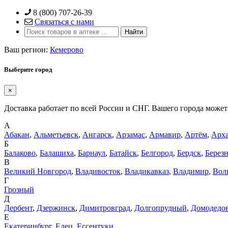
Skip
8 (800) 707-26-39
to
Связаться с нами
content
Ваш регион:
Кемерово
Выберите город
×
Доставка работает по всей России и СНГ. Вашего города может 
А
Абакан
,
Альметьевск
,
Ангарск
,
Арзамас
,
Армавир
,
Артём
,
Арха
Б
Балаково
,
Балашиха
,
Барнаул
,
Батайск
,
Белгород
,
Бердск
,
Берез
В
Великий Новгород
,
Владивосток
,
Владикавказ
,
Владимир
,
Вол
Г
Грозный
Д
Дербент
,
Дзержинск
,
Димитровград
,
Долгопрудный
,
Домодедо
Е
Екатеринбург
,
Елец
,
Ессентуки