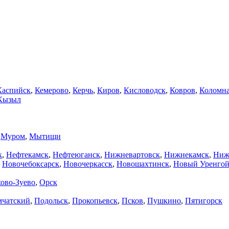
Каспийск
,
Кемерово
,
Керчь
,
Киров
,
Кисловодск
,
Ковров
,
Коломн
Кызыл
,
Муром
,
Мытищи
к
,
Нефтекамск
,
Нефтеюганск
,
Нижневартовск
,
Нижнекамск
,
Ниж
,
Новочебоксарск
,
Новочеркасск
,
Новошахтинск
,
Новый Уренго
ово-Зуево
,
Орск
мчатский
,
Подольск
,
Прокопьевск
,
Псков
,
Пушкино
,
Пятигорск