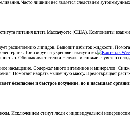
рмливания. Часто лишний вес является следствием аутоиммунных
нститута питания штата Массачусетс (США). Компоненты взаимн
твует расщеплению липидов. Выводит избыток жидкости. Помогае
холестерина. Тонизирует и укрепляет иммунитет.
ностью. Обволакивает стенки желудка и снижает чувство голода
ное насыщение. Содержат много витаминов и минералов. Снижа
жения. Помогает набрать мышечную массу. Предотвращает растя
вает безопасное и быстрое похудение, но и насыщает орган
и всем. Исключением станут люди с индивидуальной непереноси