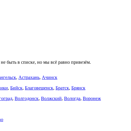
не быть в списке, но мы всё равно привезём.
нгельск
,
Астрахань
,
Ачинск
ники
,
Бийск
,
Благовещенск
,
Братск
,
Брянск
гоград
,
Волгодонск
,
Волжский
,
Вологда
,
Воронеж
во